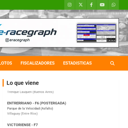
COBERTURA ESPECIAL DE E-KART.COM.AR
08/09-AGO
IAME SERIES ARGENTINA 6
Ramiro Tot (Asfalto)
Baradero (Buenos Aires)
LOTOS
FISCALIZADORES
ESTADISTICAS
KDO - F6
Ciudad de Trenque Lauquen (Asfalto)
Trenque Lauquen (Buenos Aires)
Lo que viene
ENTRERRIANO - F6 (POSTERGADA)
Parque de la Velocidad (Asfalto)
Villaguay (Entre Ríos)
VICTORIENSE - F7
El Cerro (Tierra)
Victoria (Entre Ríos)