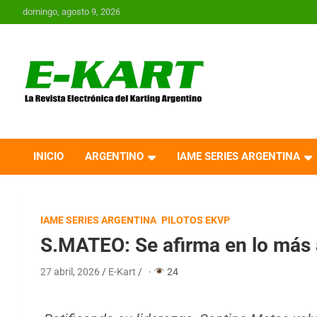
Saltar
domingo, agosto 9, 2026
al
contenido
E-Kart.com.ar | La
Revista Electrónica del
INICIO
ARGENTINO
IAME SERIES ARGENTINA
Karting en Argentina
IAME SERIES ARGENTINA
PILOTOS EKVP
S.MATEO: Se afirma en lo más 
27 abril, 2026
E-Kart
·
24