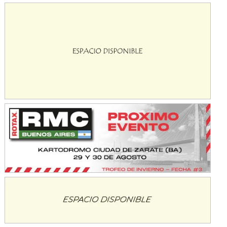
NORESTE SANTAFESINO - F6
Ciudad de Avellaneda (Asfalto)
Avellaneda (Santa Fe)
SUR SANTAFESINO - F4
José Samuel Sánchez (Tierra)
Rufino (Santa Fe)
TUCUMANO - F5
Juan Navarro (Asfalto)
El Timbó (Tucumán)