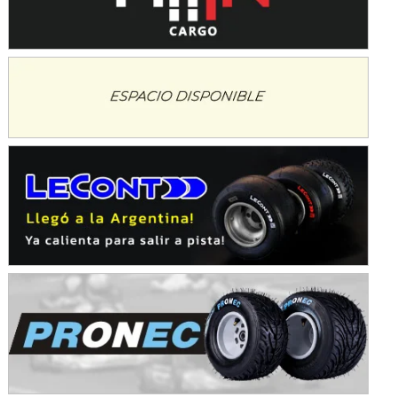
IAME SERIES ARGENTINA 6
Ramiro Tot (Asfalto)
Baradero (Buenos Aires)
KDO - F6
Ciudad de Trenque Lauquen (Asfalto)
Trenque Lauquen (Buenos Aires)
ENTRERRIANO - F6 (POSTERGADA)
Parque de la Velocidad (Asfalto)
Villaguay (Entre Ríos)
VICTORIENSE - F7
El Cerro (Tierra)
Victoria (Entre Ríos)
PATAGONICO - F6
Moto Club Reginense (Tierra)
Gral. E. Godoy (Río Negro)
CSK - F7
Juventud Unida (Tierra)
Humboldt (Santa Fe)