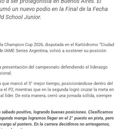
ió a ser protagonista en Buenos Aires. El
sumó un nuevo podio en la Final de la Fecha
ld School Junior.
 la Champion Cup 2026, disputada en el Kartódromo “Ciudad
de IAME Series Argentina, volvió a sostener su posición
va presentación del campeonato defendiendo el liderazgo
sional.
a que marcó el 5° mejor tiempo, posicionándose dentro del
a el P2, mientras que en la segunda logró cruzar la meta en
 al líder. De esta manera, cerró una jornada sólida, siempre
 sábado positivo, logrando buenas posiciones. Clasificamos
segunda manga logramos llegar en el 2° puesto en pista, pero
cargo al puntero. En la carrera decidimos no arriesgarnos,