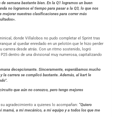
n de semana bastante bien. En la Q1 logramos un buen
unda no logramos el tiempo para pasar a la Q3, lo que nos
e mejorar nuestras clasificaciones para correr más
sultados».
minical, donde Villalobos no pudo completar el Sprint tras
 arranque al quedar enredado en un pelotón que le hizo perder
u carrera desde atrás. Con un ritmo sostenido, logró
 P25 dentro de una divisional muy numerosa, capitalizando
semana decepcionante. Sinceramente, esperábamos mucho
y la carrera se complicó bastante. Además, al kart le
ndo”.
circuito que aún no conozco, pero tengo mejores
esó su agradecimiento a quienes lo acompañan:
“Quiero
mi mamá, a mi mecánico, a mi equipo y a todos los que me