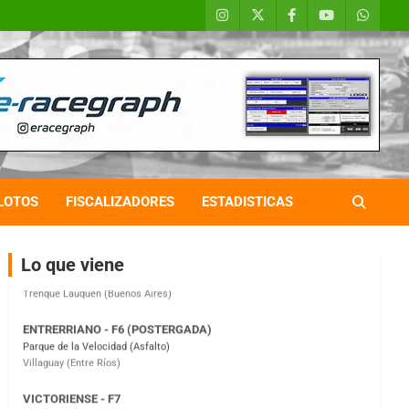
COBERTURA ESPECIAL DE E-KART.COM.AR
08/09-AGO
IAME SERIES ARGENTINA 6
Ramiro Tot (Asfalto)
Baradero (Buenos Aires)
LOTOS
FISCALIZADORES
ESTADISTICAS
KDO - F6
Ciudad de Trenque Lauquen (Asfalto)
Trenque Lauquen (Buenos Aires)
Lo que viene
ENTRERRIANO - F6 (POSTERGADA)
Parque de la Velocidad (Asfalto)
Villaguay (Entre Ríos)
VICTORIENSE - F7
El Cerro (Tierra)
Victoria (Entre Ríos)