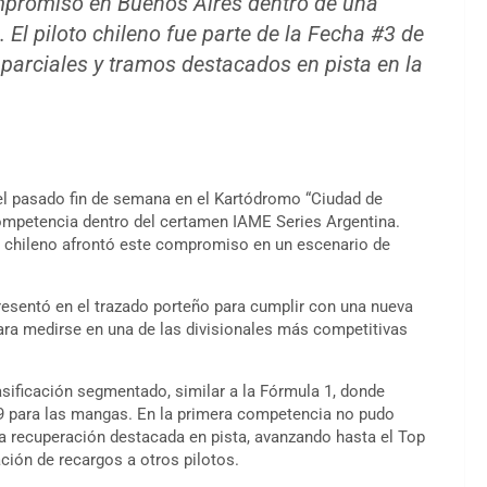
mpromiso en Buenos Aires dentro de una
a. El piloto chileno fue parte de la Fecha #3 de
arciales y tramos destacados en pista en la
l pasado fin de semana en el Kartódromo “Ciudad de
competencia dentro del certamen IAME Series Argentina.
to chileno afrontó este compromiso en un escenario de
presentó en el trazado porteño para cumplir con una nueva
para medirse en una de las divisionales más competitivas
asificación segmentado, similar a la Fórmula 1, donde
19 para las mangas. En la primera competencia no pudo
a recuperación destacada en pista, avanzando hasta el Top
ación de recargos a otros pilotos.