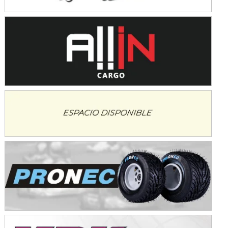
NORESTE SANTAFESINO - F6
Ciudad de Avellaneda (Asfalto)
Avellaneda (Santa Fe)
SUR SANTAFESINO - F4
José Samuel Sánchez (Tierra)
Rufino (Santa Fe)
TUCUMANO - F5
Juan Navarro (Asfalto)
El Timbó (Tucumán)