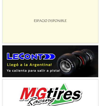
IAME SERIES ARGENTINA 6
Ramiro Tot (Asfalto)
Baradero (Buenos Aires)
KDO - F6
Ciudad de Trenque Lauquen (Asfalto)
Trenque Lauquen (Buenos Aires)
ENTRERRIANO - F6 (POSTERGADA)
Parque de la Velocidad (Asfalto)
Villaguay (Entre Ríos)
VICTORIENSE - F7
El Cerro (Tierra)
Victoria (Entre Ríos)
PATAGONICO - F6
Moto Club Reginense (Tierra)
Gral. E. Godoy (Río Negro)
CSK - F7
Juventud Unida (Tierra)
Humboldt (Santa Fe)