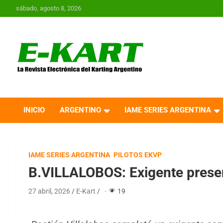
Saltar
sábado, agosto 8, 2026
al
contenido
E-Kart.com.ar | La
Revista Electrónica del
INICIO
ARGENTINO
IAME SERIES ARGENTINA
Karting en Argentina
IAME SERIES ARGENTINA
PILOTOS EKVP
B.VILLALOBOS: Exigente prese
27 abril, 2026
E-Kart
·
19