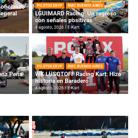
oficializó
PILOTOS EKVP
RMC BUENOS AIRES
General
LGUIMARD Racing: Un regreso
con señales positivas
4 agosto, 2026
E-Kart
RMC BUENOS AIRES
BR
ES: Cerró una jornada
I
PILOTOS EKVP
RMC BUENOS AIRES
adero
f
nz Peña
WK LÜSQTOFF Racing Kart: Hizo
historia en Baradero
6 a
4 agosto, 2026
E-Kart