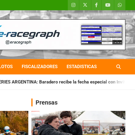
LOTOS
FISCALIZADORES
ESTADISTICAS
ero recibe la fecha especial con Invitados
CHAQUEÑO TIERR
Prensas