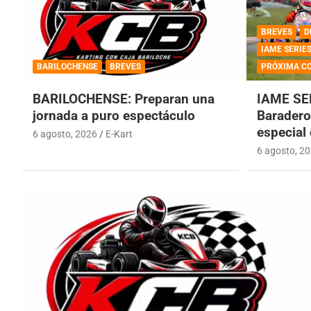
BREVES
D
IAME SERIE
BARILOCHENSE
BREVES
PRÓXIMA C
BARILOCHENSE: Preparan una
IAME SE
jornada a puro espectáculo
Baradero 
especial
6 agosto, 2026
E-Kart
6 agosto, 2