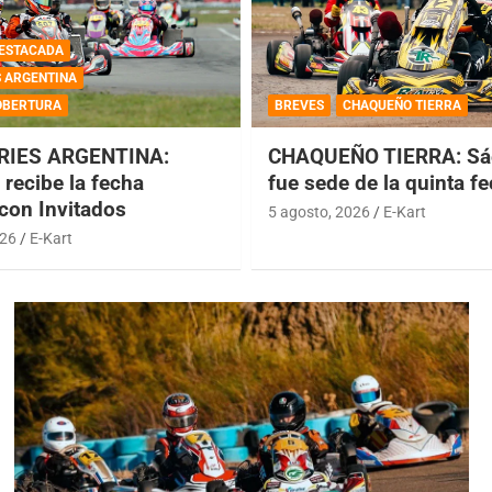
ESTACADA
S ARGENTINA
OBERTURA
BREVES
CHAQUEÑO TIERRA
RIES ARGENTINA:
CHAQUEÑO TIERRA: Sá
recibe la fecha
fue sede de la quinta f
 con Invitados
5 agosto, 2026
E-Kart
026
E-Kart