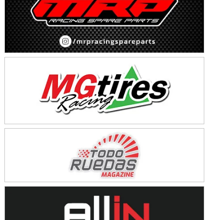
KDO - F6
Ciudad de Trenque Lauquen (Asfalto)
Trenque Lauquen (Buenos Aires)
ENTRERRIANO - F6 (POSTERGADA)
Parque de la Velocidad (Asfalto)
Villaguay (Entre Ríos)
VICTORIENSE - F7
El Cerro (Tierra)
Victoria (Entre Ríos)
PATAGONICO - F6
Moto Club Reginense (Tierra)
Gral. E. Godoy (Río Negro)
CSK - F7
Juventud Unida (Tierra)
Humboldt (Santa Fe)
NORESTE SANTAFESINO - F6
Ciudad de Avellaneda (Asfalto)