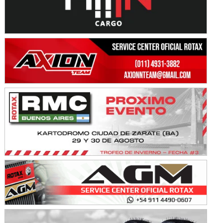
Avellaneda (Santa Fe)
SUR SANTAFESINO - F4
José Samuel Sánchez (Tierra)
Rufino (Santa Fe)
TUCUMANO - F5
Juan Navarro (Asfalto)
El Timbó (Tucumán)