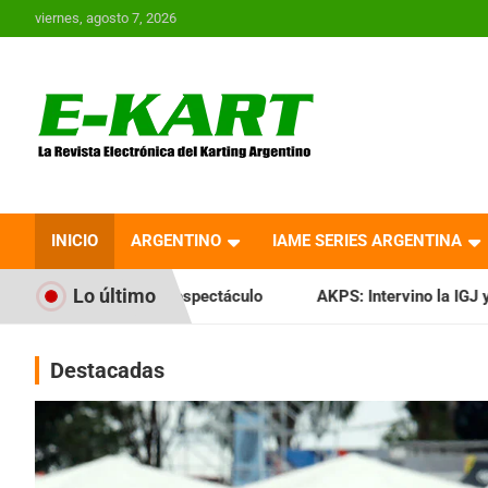
Saltar
viernes, agosto 7, 2026
al
contenido
E-Kart.com.ar | La
Revista Electrónica del
INICIO
ARGENTINO
IAME SERIES ARGENTINA
Karting en Argentina
Lo último
 espectáculo
AKPS: Intervino la IGJ y oficializó el llamado
Destacadas