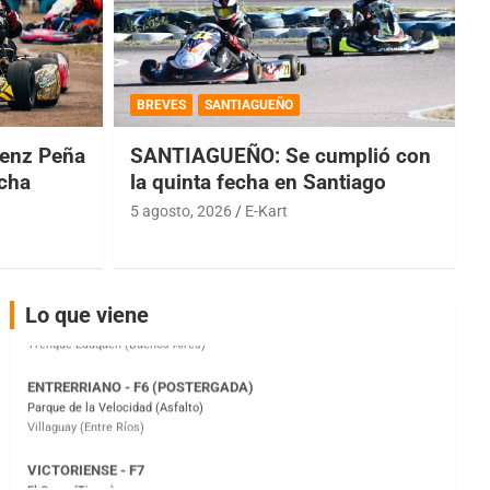
COBERTURA ESPECIAL DE E-KART.COM.AR
08/09-AGO
BREVES
SANTIAGUEÑO
IAME SERIES ARGENTINA 6
enz Peña
SANTIAGUEÑO: Se cumplió con
Ramiro Tot (Asfalto)
Baradero (Buenos Aires)
echa
la quinta fecha en Santiago
5 agosto, 2026
E-Kart
KDO - F6
Ciudad de Trenque Lauquen (Asfalto)
Trenque Lauquen (Buenos Aires)
ENTRERRIANO - F6 (POSTERGADA)
Lo que viene
Parque de la Velocidad (Asfalto)
Villaguay (Entre Ríos)
VICTORIENSE - F7
El Cerro (Tierra)
Victoria (Entre Ríos)
PATAGONICO - F6
Moto Club Reginense (Tierra)