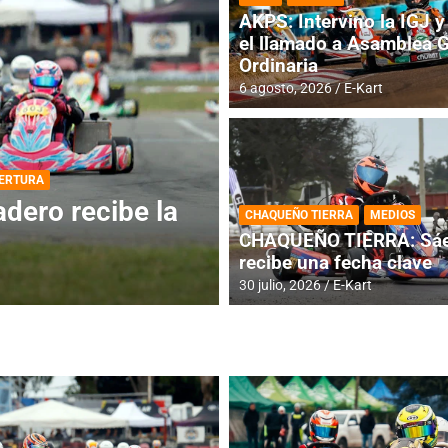
AKPS: Intervino la IGJ y 
el llamado a Asamblea 
Ordinaria
6 agosto, 2026
E-Kart
DESTACADA
INFORME CENTRAL
ios para la
RMC BUENOS AIR
CHAQUEÑO TIERRA
MEDIOS
histórica en Bar
CHAQUEÑO TIERRA: Sáe
recibe una fecha clave
4 agosto, 2026
E-Kart
30 julio, 2026
E-Kart