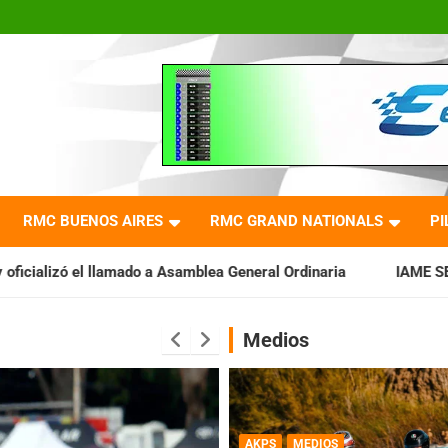
RMC BUENOS AIRES
RMC GRAND NATIONALS
PI
 a Asamblea General Ordinaria
IAME SERIES ARGENTINA: Barad
Medios
AKPS
MEDIOS