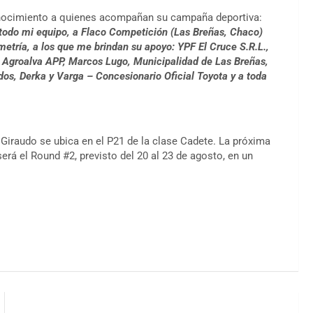
onocimiento a quienes acompañan su campaña deportiva:
a todo mi equipo, a Flaco Competición (Las Breñas, Chaco)
emetría, a los que me brindan su apoyo: YPF El Cruce S.R.L.,
r, Agroalva APP, Marcos Lugo, Municipalidad de Las Breñas,
os, Derka y Varga – Concesionario Oficial Toyota y a toda
o Giraudo se ubica en el P21 de la clase Cadete. La próxima
rá el Round #2, previsto del 20 al 23 de agosto, en un