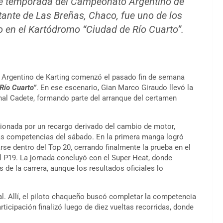
 de temporada del Campeonato Argentino de
tante de Las Breñas, Chaco, fue uno de los
o en el Kartódromo “Ciudad de Río Cuarto”.
Argentino de Karting comenzó el pasado fin de semana
Río Cuarto”
. En ese escenario, Gian Marco Giraudo llevó la
onal Cadete, formando parte del arranque del certamen
cionada por un recargo derivado del cambio de motor,
 las competencias del sábado. En la primera manga logró
rse dentro del Top 20, cerrando finalmente la prueba en el
el P19. La jornada concluyó con el Super Heat, donde
e la carrera, aunque los resultados oficiales lo
al. Allí, el piloto chaqueño buscó completar la competencia
rticipación finalizó luego de diez vueltas recorridas, donde