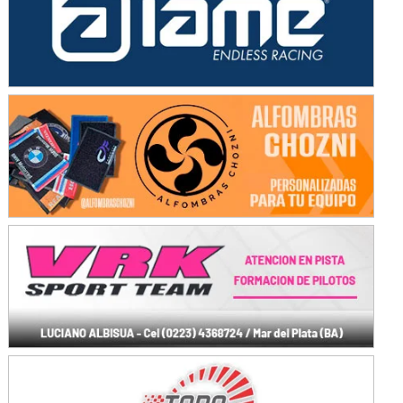
NORESTE SANTAFESINO - F6
Ciudad de Avellaneda (Asfalto)
Avellaneda (Santa Fe)
SUR SANTAFESINO - F4
José Samuel Sánchez (Tierra)
Rufino (Santa Fe)
TUCUMANO - F5
Juan Navarro (Asfalto)
El Timbó (Tucumán)