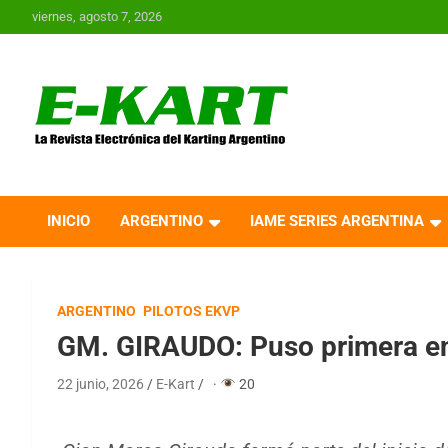
Saltar
viernes, agosto 7, 2026
al
contenido
E-Kart.com.ar | La
Revista Electrónica del
INICIO
ARGENTINO
IAME SERIES ARGENTINA
Karting en Argentina
ARGENTINO
PILOTOS EKVP
GM. GIRAUDO: Puso primera en
22 junio, 2026
E-Kart
·
20