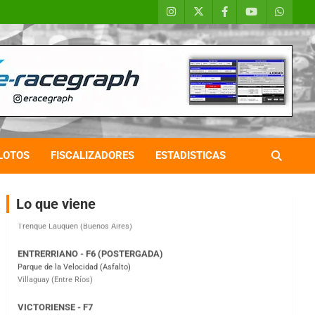
COBERTURA ESPECIAL DE E-KART.COM.AR
08/09-AGO
IAME SERIES ARGENTINA 6
Ramiro Tot (Asfalto)
Baradero (Buenos Aires)
LOTOS
FISCALIZADORES
ESTADISTICAS
KDO - F6
Ciudad de Trenque Lauquen (Asfalto)
Trenque Lauquen (Buenos Aires)
Lo que viene
ENTRERRIANO - F6 (POSTERGADA)
Parque de la Velocidad (Asfalto)
Villaguay (Entre Ríos)
VICTORIENSE - F7
El Cerro (Tierra)
Victoria (Entre Ríos)