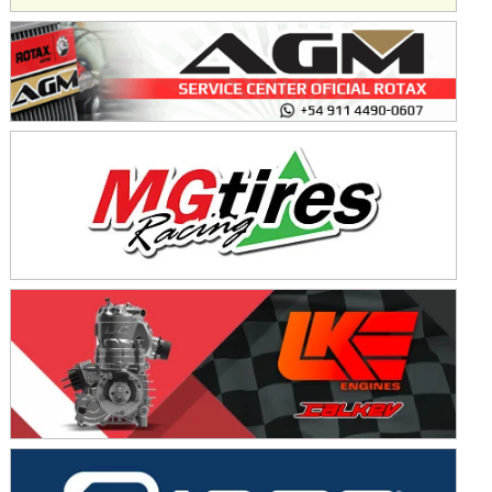
IAME SERIES ARGENTINA 6
Ramiro Tot (Asfalto)
Baradero (Buenos Aires)
KDO - F6
Ciudad de Trenque Lauquen (Asfalto)
Trenque Lauquen (Buenos Aires)
ENTRERRIANO - F6 (POSTERGADA)
Parque de la Velocidad (Asfalto)
Villaguay (Entre Ríos)
VICTORIENSE - F7
El Cerro (Tierra)
Victoria (Entre Ríos)
PATAGONICO - F6
Moto Club Reginense (Tierra)
Gral. E. Godoy (Río Negro)
CSK - F7
Juventud Unida (Tierra)
Humboldt (Santa Fe)