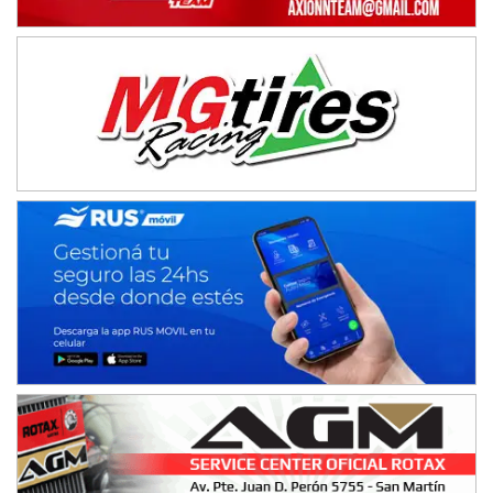
Baradero (Buenos Aires)
KDO - F6
Ciudad de Trenque Lauquen (Asfalto)
Trenque Lauquen (Buenos Aires)
ENTRERRIANO - F6 (POSTERGADA)
Parque de la Velocidad (Asfalto)
Villaguay (Entre Ríos)
VICTORIENSE - F7
El Cerro (Tierra)
Victoria (Entre Ríos)
PATAGONICO - F6
Moto Club Reginense (Tierra)
Gral. E. Godoy (Río Negro)
CSK - F7
Juventud Unida (Tierra)
Humboldt (Santa Fe)
NORESTE SANTAFESINO - F6