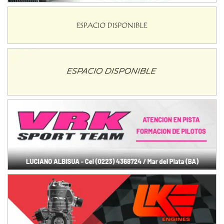
Ciudad de Avellaneda (Asfalto)
Avellaneda (Santa Fe)
SUR SANTAFESINO - F4
José Samuel Sánchez (Tierra)
Rufino (Santa Fe)
TUCUMANO - F5
Juan Navarro (Asfalto)
El Timbó (Tucumán)