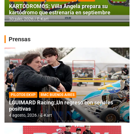
KARTODROMOS: Villa Angela prepara su
kartódromo que estrenaría en septiembre
30 julio, 2026
E-Kart
Prensas
PILOTOS EKVP
RMC BUENOS AIRES
LGUIMARD Racing: Un regreso con señales
positivas
4 agosto, 2026
E-Kart