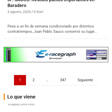
Baradero
3 agosto, 2026
E-Kart
COBERTURA ESPECIAL DE E-KART.COM.AR
08/09-AGO
Pese a un fin de semana condicionado por distintos
contratiempos, Juan Pablo Sauco conservó su lugar…
IAME SERIES ARGENTINA 6
Ramiro Tot (Asfalto)
Baradero (Buenos Aires)
KDO - F6
Ciudad de Trenque Lauquen (Asfalto)
Trenque Lauquen (Buenos Aires)
ENTRERRIANO - F6 (POSTERGADA)
Parque de la Velocidad (Asfalto)
Paginación
1
2
…
347
Siguiente
Villaguay (Entre Ríos)
de
VICTORIENSE - F7
entradas
El Cerro (Tierra)
Lo que viene
Victoria (Entre Ríos)
PATAGONICO - F6