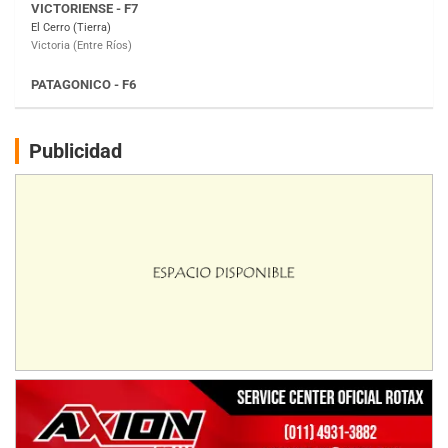
Moto Club Reginense (Tierra)
Gral. E. Godoy (Río Negro)
CSK - F7
Juventud Unida (Tierra)
Humboldt (Santa Fe)
NORESTE SANTAFESINO - F6
Publicidad
Ciudad de Avellaneda (Asfalto)
Avellaneda (Santa Fe)
SUR SANTAFESINO - F4
José Samuel Sánchez (Tierra)
Rufino (Santa Fe)
TUCUMANO - F5
Juan Navarro (Asfalto)
El Timbó (Tucumán)
COBERTURA ESPECIAL DE E-KART.COM.AR
08/09-AGO
IAME SERIES ARGENTINA 6
Ramiro Tot (Asfalto)