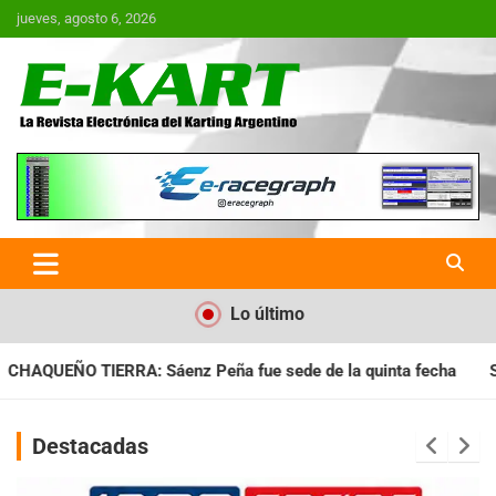
Saltar
jueves, agosto 6, 2026
al
contenido
E-Kart.com.ar | La Revista
Electrónica del Karting en
Argentina
Lo último
fue sede de la quinta fecha
SANTIAGUEÑO: Se cumplió con la
Destacadas