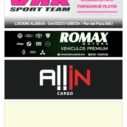
COBERTURA ESPECIAL DE E-KART.COM.AR
08/09-AGO
IAME SERIES ARGENTINA 6
Ramiro Tot (Asfalto)
Baradero (Buenos Aires)
KDO - F6
Ciudad de Trenque Lauquen (Asfalto)
Trenque Lauquen (Buenos Aires)
ENTRERRIANO - F6 (POSTERGADA)
Parque de la Velocidad (Asfalto)
Villaguay (Entre Ríos)
VICTORIENSE - F7
El Cerro (Tierra)
Victoria (Entre Ríos)
PATAGONICO - F6
Moto Club Reginense (Tierra)
Gral. E. Godoy (Río Negro)
CSK - F7