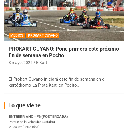
MEDIOS
PROKART CUYANO
COBERTURA ESPECIAL DE E-KART.COM.AR
PROKART CUYANO: Pone primera este próximo
08/09-AGO
fin de semana en Pocito
IAME SERIES ARGENTINA 6
8 mayo, 2026
E-Kart
Ramiro Tot (Asfalto)
Baradero (Buenos Aires)
El Prokart Cuyano iniciará este fin de semana en el
KDO - F6
kartódromo La Pista Kart, en Pocito,…
Ciudad de Trenque Lauquen (Asfalto)
Trenque Lauquen (Buenos Aires)
Lo que viene
ENTRERRIANO - F6 (POSTERGADA)
Parque de la Velocidad (Asfalto)
Villaguay (Entre Ríos)
VICTORIENSE - F7