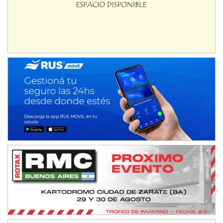
Juventud Unida (Tierra)
Humboldt (Santa Fe)
NORESTE SANTAFESINO - F6
Ciudad de Avellaneda (Asfalto)
Avellaneda (Santa Fe)
SUR SANTAFESINO - F4
José Samuel Sánchez (Tierra)
Rufino (Santa Fe)
TUCUMANO - F5
Juan Navarro (Asfalto)
El Timbó (Tucumán)