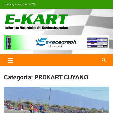
Saltar
jueves, agosto 6, 2026
al
contenido
E-Kart.com.ar | La Revista
Electrónica del Karting en
Argentina
Categoría:
PROKART CUYANO