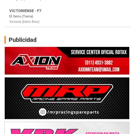
El Cerro (Tierra)
Victoria (Entre Ríos)
PATAGONICO - F6
Moto Club Reginense (Tierra)
Gral. E. Godoy (Río Negro)
Publicidad
CSK - F7
Juventud Unida (Tierra)
Humboldt (Santa Fe)
NORESTE SANTAFESINO - F6
Ciudad de Avellaneda (Asfalto)
Avellaneda (Santa Fe)
SUR SANTAFESINO - F4
José Samuel Sánchez (Tierra)
Rufino (Santa Fe)
TUCUMANO - F5
Juan Navarro (Asfalto)
El Timbó (Tucumán)