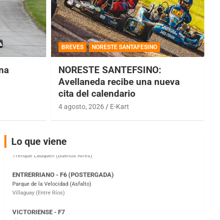
COBERTURA ESPECIAL DE E-KART.COM.AR
08/09-AGO
BREVES
NORESTE SANTAFESINO
IAME SERIES ARGENTINA 6
una
NORESTE SANTEFSINO:
Ramiro Tot (Asfalto)
Baradero (Buenos Aires)
Avellaneda recibe una nueva
cita del calendario
KDO - F6
Ciudad de Trenque Lauquen (Asfalto)
4 agosto, 2026
E-Kart
Trenque Lauquen (Buenos Aires)
ENTRERRIANO - F6 (POSTERGADA)
Lo que viene
Parque de la Velocidad (Asfalto)
Villaguay (Entre Ríos)
VICTORIENSE - F7
El Cerro (Tierra)
Victoria (Entre Ríos)
PATAGONICO - F6
Moto Club Reginense (Tierra)