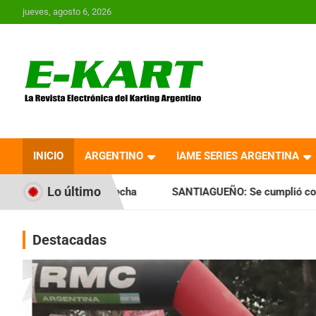
Saltar
jueves, agosto 6, 2026
al
contenido
E-Kart.com.ar | La
Revista Electrónica del
INICIO
ARGENTINO
IAME SERIES ARGENTINA
Karting en Argentina
Lo último
 fecha
SANTIAGUEÑO: Se cumplió con la quinta fecha en Sa
Destacadas