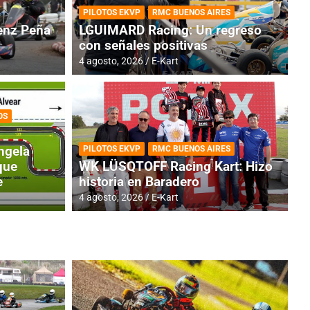
PILOTOS EKVP
RMC BUENOS AIRES
nz Peña
LGUIMARD Racing: Un regreso
con señales positivas
4 agosto, 2026
E-Kart
OS
TINA
DE
GENTINA: Horarios para la
R
ngela
PILOTOS EKVP
RMC BUENOS AIRES
dos
h
que
WK LÜSQTOFF Racing Kart: Hizo
e
historia en Baradero
4 a
4 agosto, 2026
E-Kart