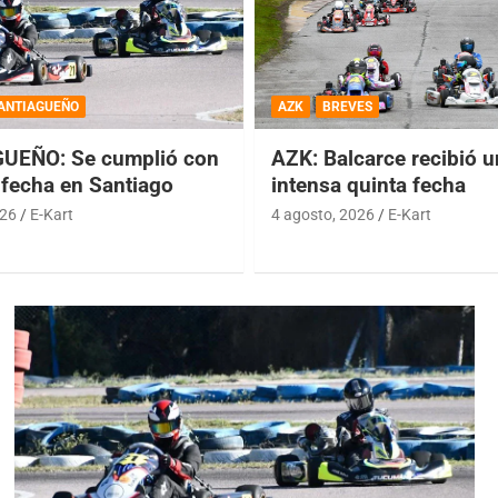
ANTIAGUEÑO
AZK
BREVES
UEÑO: Se cumplió con
AZK: Balcarce recibió 
 fecha en Santiago
intensa quinta fecha
026
E-Kart
4 agosto, 2026
E-Kart