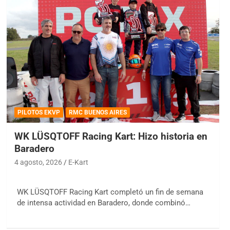
PILOTOS EKVP
RMC BUENOS AIRES
WK LÜSQTOFF Racing Kart: Hizo historia en
Baradero
4 agosto, 2026
E-Kart
WK LÜSQTOFF Racing Kart completó un fin de semana
de intensa actividad en Baradero, donde combinó…