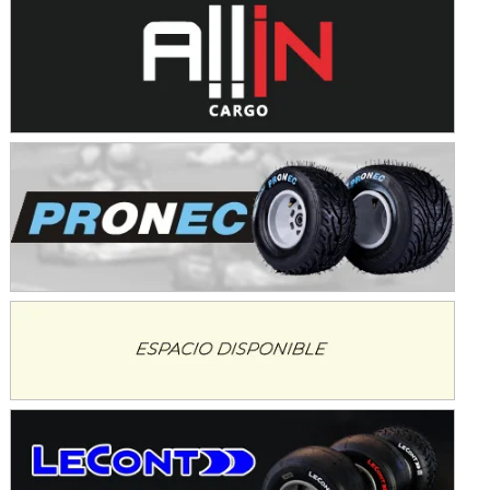
Avellaneda (Santa Fe)
SUR SANTAFESINO - F4
José Samuel Sánchez (Tierra)
Rufino (Santa Fe)
TUCUMANO - F5
Juan Navarro (Asfalto)
El Timbó (Tucumán)