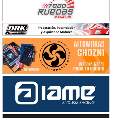
KDO - F6
Ciudad de Trenque Lauquen (Asfalto)
Trenque Lauquen (Buenos Aires)
ENTRERRIANO - F6 (POSTERGADA)
Parque de la Velocidad (Asfalto)
Villaguay (Entre Ríos)
VICTORIENSE - F7
El Cerro (Tierra)
Victoria (Entre Ríos)
PATAGONICO - F6
Moto Club Reginense (Tierra)
Gral. E. Godoy (Río Negro)
CSK - F7
Juventud Unida (Tierra)
Humboldt (Santa Fe)
NORESTE SANTAFESINO - F6
Ciudad de Avellaneda (Asfalto)