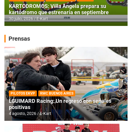
KARTODROMOS: Villa Angela prepara su
kartódromo que estrenaría en septiembre
30 julio, 2026
E-Kart
Prensas
PILOTOS EKVP
RMC BUENOS AIRES
LGUIMARD Racing: Un regreso con señales
positivas
4 agosto, 2026
E-Kart