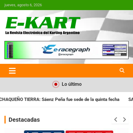
Saltar
jueves, agosto 6, 2026
al
contenido
E-Kart.com.ar | La Revista
Electrónica del Karting en
Argentina
Lo último
ue sede de la quinta fecha
SANTIAGUEÑO: Se cumplió con la 
Destacadas