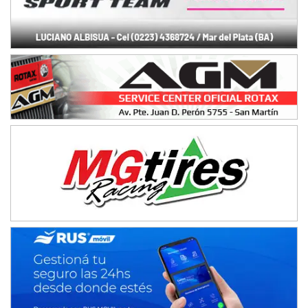
Baradero (Buenos Aires)
KDO - F6
Ciudad de Trenque Lauquen (Asfalto)
Trenque Lauquen (Buenos Aires)
ENTRERRIANO - F6 (POSTERGADA)
Parque de la Velocidad (Asfalto)
Villaguay (Entre Ríos)
VICTORIENSE - F7
El Cerro (Tierra)
Victoria (Entre Ríos)
PATAGONICO - F6
Moto Club Reginense (Tierra)
Gral. E. Godoy (Río Negro)
CSK - F7
Juventud Unida (Tierra)
Humboldt (Santa Fe)
NORESTE SANTAFESINO - F6