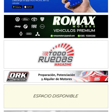
Ciudad de Avellaneda (Asfalto)
Avellaneda (Santa Fe)
SUR SANTAFESINO - F4
José Samuel Sánchez (Tierra)
Rufino (Santa Fe)
TUCUMANO - F5
Juan Navarro (Asfalto)
El Timbó (Tucumán)