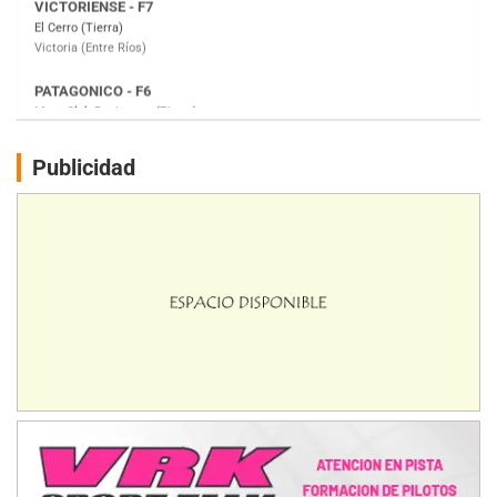
Moto Club Reginense (Tierra)
Gral. E. Godoy (Río Negro)
CSK - F7
Juventud Unida (Tierra)
Humboldt (Santa Fe)
NORESTE SANTAFESINO - F6
Publicidad
Ciudad de Avellaneda (Asfalto)
Avellaneda (Santa Fe)
SUR SANTAFESINO - F4
José Samuel Sánchez (Tierra)
Rufino (Santa Fe)
TUCUMANO - F5
Juan Navarro (Asfalto)
El Timbó (Tucumán)
COBERTURA ESPECIAL DE E-KART.COM.AR
08/09-AGO
IAME SERIES ARGENTINA 6
Ramiro Tot (Asfalto)