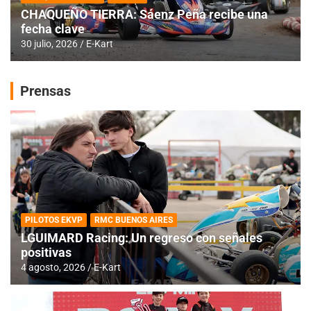
CHAQUEÑO TIERRA: Sáenz Peña recibe una
fecha clave
30 julio, 2026
E-Kart
Prensas
PILOTOS EKVP
RMC BUENOS AIRES
LGUIMARD Racing: Un regreso con señales
positivas
4 agosto, 2026
E-Kart