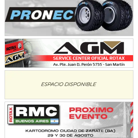
IAME SERIES ARGENTINA 6
Ramiro Tot (Asfalto)
Baradero (Buenos Aires)
KDO - F6
Ciudad de Trenque Lauquen (Asfalto)
Trenque Lauquen (Buenos Aires)
ENTRERRIANO - F6 (POSTERGADA)
Parque de la Velocidad (Asfalto)
Villaguay (Entre Ríos)
VICTORIENSE - F7
El Cerro (Tierra)
Victoria (Entre Ríos)
PATAGONICO - F6
Moto Club Reginense (Tierra)
Gral. E. Godoy (Río Negro)
CSK - F7
Juventud Unida (Tierra)
Humboldt (Santa Fe)