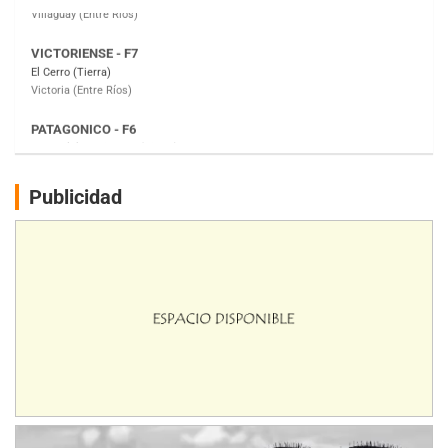
PATAGONICO - F6
Moto Club Reginense (Tierra)
Gral. E. Godoy (Río Negro)
CSK - F7
Juventud Unida (Tierra)
Humboldt (Santa Fe)
NORESTE SANTAFESINO - F6
Publicidad
Ciudad de Avellaneda (Asfalto)
Avellaneda (Santa Fe)
SUR SANTAFESINO - F4
José Samuel Sánchez (Tierra)
Rufino (Santa Fe)
TUCUMANO - F5
Juan Navarro (Asfalto)
El Timbó (Tucumán)
COBERTURA ESPECIAL DE E-KART.COM.AR
08/09-AGO