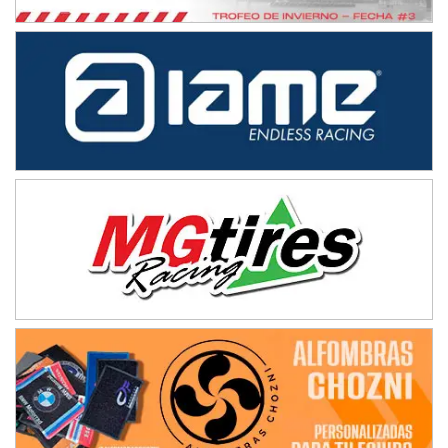
NORESTE SANTAFESINO - F6
Ciudad de Avellaneda (Asfalto)
Avellaneda (Santa Fe)
SUR SANTAFESINO - F4
José Samuel Sánchez (Tierra)
Rufino (Santa Fe)
TUCUMANO - F5
Juan Navarro (Asfalto)
El Timbó (Tucumán)