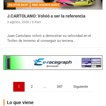
PILOTOS EKVP
RMC BUENOS AIRES
J.CARTOLANO: Volvió a ser la referencia
3 agosto, 2026
E-Kart
COBERTURA ESPECIAL DE E-KART.COM.AR
08/09-AGO
Juan Cartolano volvió a demostrar su velocidad en el
Trofeo de Invierno al conseguir su tercera…
IAME SERIES ARGENTINA 6
Ramiro Tot (Asfalto)
Baradero (Buenos Aires)
KDO - F6
Ciudad de Trenque Lauquen (Asfalto)
Trenque Lauquen (Buenos Aires)
ENTRERRIANO - F6 (POSTERGADA)
Parque de la Velocidad (Asfalto)
Paginación
1
2
…
347
Siguiente
Villaguay (Entre Ríos)
de
VICTORIENSE - F7
entradas
El Cerro (Tierra)
Lo que viene
Victoria (Entre Ríos)