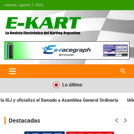
Saltar
viernes, agosto 7, 2026
al
contenido
E-Kart.com.ar | La Revista
Electrónica del Karting en
Argentina
Lo último
 Asamblea General Ordinaria
IAME SERIES ARGENTINA: Baradero r
Destacadas