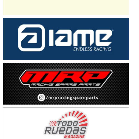
SUR SANTAFESINO - F4
José Samuel Sánchez (Tierra)
Rufino (Santa Fe)
TUCUMANO - F5
Juan Navarro (Asfalto)
El Timbó (Tucumán)