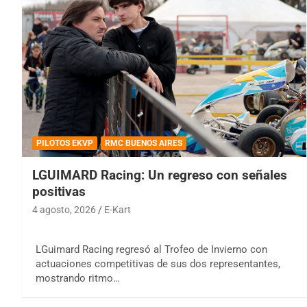
PILOTOS EKVP
RMC BUENOS AIRES
LGUIMARD Racing: Un regreso con señales
positivas
4 agosto, 2026
E-Kart
LGuimard Racing regresó al Trofeo de Invierno con
actuaciones competitivas de sus dos representantes,
mostrando ritmo…