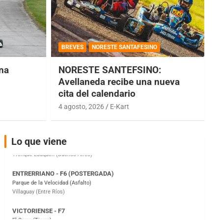
COBERTURA ESPECIAL DE E-KART.COM.AR
08/09-AGO
IAME SERIES ARGENTINA 6
BREVES
NORESTE SANTAFESINO
Ramiro Tot (Asfalto)
Baradero (Buenos Aires)
una
NORESTE SANTEFSINO:
Avellaneda recibe una nueva
KDO - F6
cita del calendario
Ciudad de Trenque Lauquen (Asfalto)
Trenque Lauquen (Buenos Aires)
4 agosto, 2026
E-Kart
ENTRERRIANO - F6 (POSTERGADA)
Parque de la Velocidad (Asfalto)
Lo que viene
Villaguay (Entre Ríos)
VICTORIENSE - F7
El Cerro (Tierra)
Victoria (Entre Ríos)
PATAGONICO - F6
Moto Club Reginense (Tierra)
Gral. E. Godoy (Río Negro)