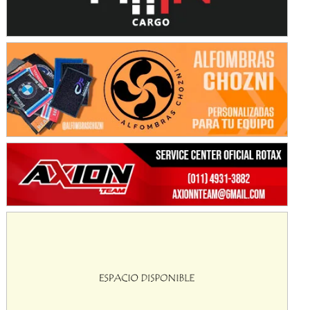
KDO - F6
Ciudad de Trenque Lauquen (Asfalto)
Trenque Lauquen (Buenos Aires)
ENTRERRIANO - F6 (POSTERGADA)
Parque de la Velocidad (Asfalto)
Villaguay (Entre Ríos)
VICTORIENSE - F7
El Cerro (Tierra)
Victoria (Entre Ríos)
PATAGONICO - F6
Moto Club Reginense (Tierra)
Gral. E. Godoy (Río Negro)
CSK - F7
Juventud Unida (Tierra)
Humboldt (Santa Fe)
NORESTE SANTAFESINO - F6
Ciudad de Avellaneda (Asfalto)
Avellaneda (Santa Fe)