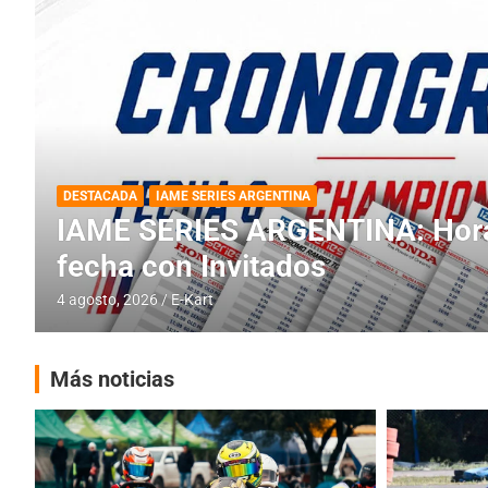
DESTACADA
INFORME CENTRAL
RMC BUENOS AIRES
RMC BUENOS AIRES: Cerró una
histórica en Baradero
4 agosto, 2026
E-Kart
Más noticias