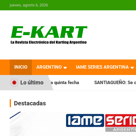
Saltar
jueves, agosto 6, 2026
al
contenido
E-Kart.com.ar | La
Revista Electrónica del
INICIO
ARGENTINO
IAME SERIES ARGENTINA
Karting en Argentina
Lo último
inta fecha
SANTIAGUEÑO: Se cumplió con la quinta fecha e
Destacadas