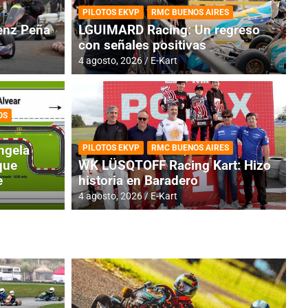
PILOTOS EKVP
RMC BUENOS AIRES
nz Peña
LGUIMARD Racing: Un regreso
con señales positivas
4 agosto, 2026
E-Kart
OS
TINA
DE
GENTINA: Horarios para la
R
ngela
PILOTOS EKVP
RMC BUENOS AIRES
dos
h
que
WK LÜSQTOFF Racing Kart: Hizo
e
historia en Baradero
4 a
4 agosto, 2026
E-Kart