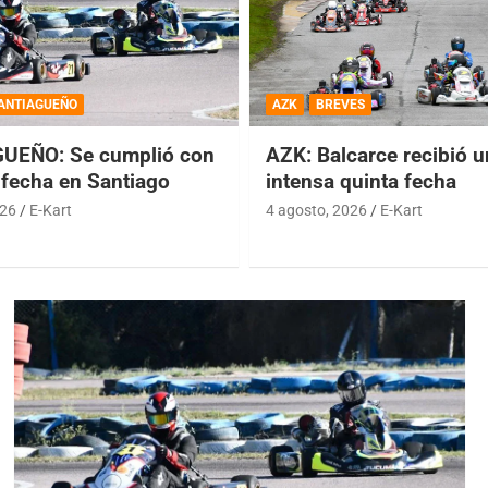
ANTIAGUEÑO
AZK
BREVES
UEÑO: Se cumplió con
AZK: Balcarce recibió 
 fecha en Santiago
intensa quinta fecha
026
E-Kart
4 agosto, 2026
E-Kart