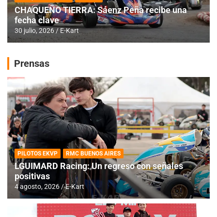
CHAQUEÑO TIERRA: Sáenz Peña recibe una
fecha clave
30 julio, 2026
E-Kart
Prensas
PILOTOS EKVP
RMC BUENOS AIRES
LGUIMARD Racing: Un regreso con señales
positivas
4 agosto, 2026
E-Kart