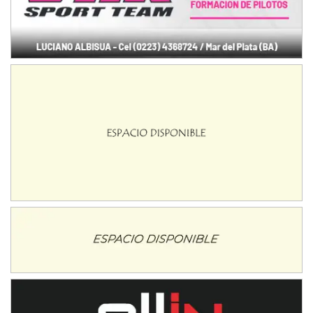
NORESTE SANTAFESINO - F6
Ciudad de Avellaneda (Asfalto)
Avellaneda (Santa Fe)
SUR SANTAFESINO - F4
José Samuel Sánchez (Tierra)
Rufino (Santa Fe)
TUCUMANO - F5
Juan Navarro (Asfalto)
El Timbó (Tucumán)