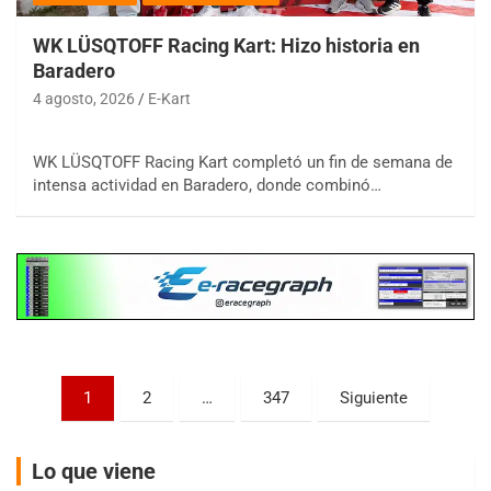
WK LÜSQTOFF Racing Kart: Hizo historia en
Baradero
4 agosto, 2026
E-Kart
COBERTURA ESPECIAL DE E-KART.COM.AR
08/09-AGO
WK LÜSQTOFF Racing Kart completó un fin de semana de
intensa actividad en Baradero, donde combinó…
IAME SERIES ARGENTINA 6
Ramiro Tot (Asfalto)
Baradero (Buenos Aires)
KDO - F6
Ciudad de Trenque Lauquen (Asfalto)
Trenque Lauquen (Buenos Aires)
ENTRERRIANO - F6 (POSTERGADA)
Parque de la Velocidad (Asfalto)
Paginación
1
2
…
347
Siguiente
Villaguay (Entre Ríos)
de
VICTORIENSE - F7
entradas
El Cerro (Tierra)
Lo que viene
Victoria (Entre Ríos)