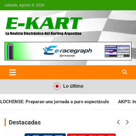
Saltar
sábado, agosto 8, 2026
al
contenido
E-Kart.com.ar | La Revista
Electrónica del Karting en
Argentina
Lo último
da a puro espectáculo
AKPS: Intervino la IGJ y oficializó el l
Destacadas