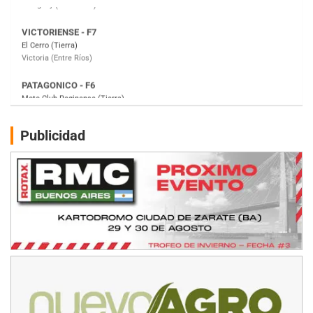
PATAGONICO - F6
Moto Club Reginense (Tierra)
Gral. E. Godoy (Río Negro)
CSK - F7
Juventud Unida (Tierra)
Humboldt (Santa Fe)
NORESTE SANTAFESINO - F6
Publicidad
Ciudad de Avellaneda (Asfalto)
Avellaneda (Santa Fe)
SUR SANTAFESINO - F4
José Samuel Sánchez (Tierra)
Rufino (Santa Fe)
TUCUMANO - F5
Juan Navarro (Asfalto)
El Timbó (Tucumán)
COBERTURA ESPECIAL DE E-KART.COM.AR
08/09-AGO