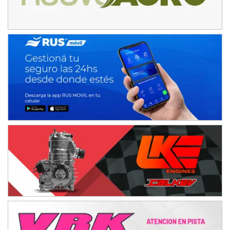
IAME SERIES ARGENTINA 6
Ramiro Tot (Asfalto)
Baradero (Buenos Aires)
KDO - F6
Ciudad de Trenque Lauquen (Asfalto)
Trenque Lauquen (Buenos Aires)
ENTRERRIANO - F6 (POSTERGADA)
Parque de la Velocidad (Asfalto)
Villaguay (Entre Ríos)
VICTORIENSE - F7
El Cerro (Tierra)
Victoria (Entre Ríos)
PATAGONICO - F6
Moto Club Reginense (Tierra)
Gral. E. Godoy (Río Negro)
CSK - F7
Juventud Unida (Tierra)
Humboldt (Santa Fe)