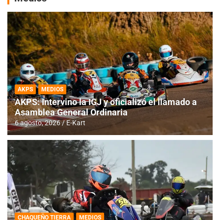
AKPS
MEDIOS
AKPS: Intervino la IGJ y oficializó el llamado a
Asamblea General Ordinaria
6 agosto, 2026
E-Kart
CHAQUEÑO TIERRA
MEDIOS