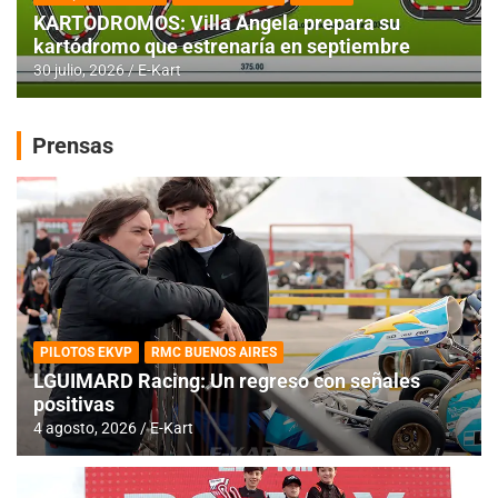
KARTODROMOS: Villa Angela prepara su
kartódromo que estrenaría en septiembre
30 julio, 2026
E-Kart
Prensas
PILOTOS EKVP
RMC BUENOS AIRES
LGUIMARD Racing: Un regreso con señales
positivas
4 agosto, 2026
E-Kart