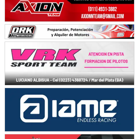
Avellaneda (Santa Fe)
SUR SANTAFESINO - F4
José Samuel Sánchez (Tierra)
Rufino (Santa Fe)
TUCUMANO - F5
Juan Navarro (Asfalto)
El Timbó (Tucumán)