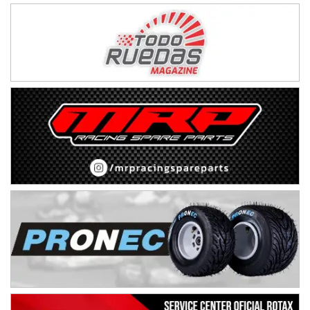
Baradero (Buenos Aires)
KDO - F6
Ciudad de Trenque Lauquen (Asfalto)
Trenque Lauquen (Buenos Aires)
ENTRERRIANO - F6 (POSTERGADA)
Parque de la Velocidad (Asfalto)
Villaguay (Entre Ríos)
VICTORIENSE - F7
El Cerro (Tierra)
Victoria (Entre Ríos)
PATAGONICO - F6
Moto Club Reginense (Tierra)
Gral. E. Godoy (Río Negro)
CSK - F7
Juventud Unida (Tierra)
Humboldt (Santa Fe)
NORESTE SANTAFESINO - F6
Ciudad de Avellaneda (Asfalto)