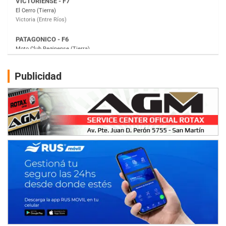
Moto Club Reginense (Tierra)
Gral. E. Godoy (Río Negro)
CSK - F7
Juventud Unida (Tierra)
Humboldt (Santa Fe)
NORESTE SANTAFESINO - F6
Publicidad
Ciudad de Avellaneda (Asfalto)
Avellaneda (Santa Fe)
SUR SANTAFESINO - F4
José Samuel Sánchez (Tierra)
Rufino (Santa Fe)
TUCUMANO - F5
Juan Navarro (Asfalto)
El Timbó (Tucumán)
COBERTURA ESPECIAL DE E-KART.COM.AR
08/09-AGO
IAME SERIES ARGENTINA 6
Ramiro Tot (Asfalto)