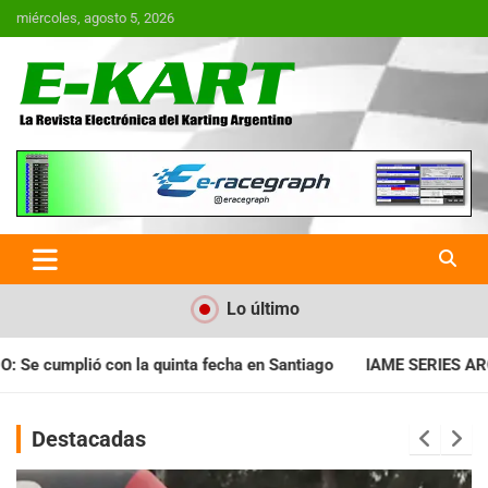
Saltar
miércoles, agosto 5, 2026
al
contenido
E-Kart.com.ar | La Revista
Electrónica del Karting en
Argentina
Lo último
ha en Santiago
IAME SERIES ARGENTINA: Horarios para la fech
Destacadas