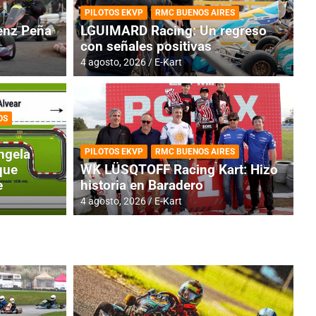
PILOTOS EKVP
RMC BUENOS AIRES
nz Peña
LGUIMARD Racing: Un regreso
con señales positivas
4 agosto, 2026
E-Kart
OS
TINA
DE
GENTINA: Horarios para la
R
ngela
PILOTOS EKVP
RMC BUENOS AIRES
dos
h
que
WK LÜSQTOFF Racing Kart: Hizo
e
historia en Baradero
4 a
4 agosto, 2026
E-Kart