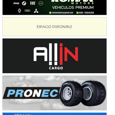
Avellaneda (Santa Fe)
SUR SANTAFESINO - F4
José Samuel Sánchez (Tierra)
Rufino (Santa Fe)
TUCUMANO - F5
Juan Navarro (Asfalto)
El Timbó (Tucumán)