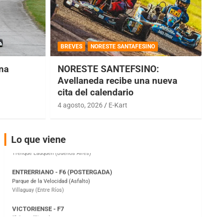
COBERTURA ESPECIAL DE E-KART.COM.AR
08/09-AGO
BREVES
NORESTE SANTAFESINO
IAME SERIES ARGENTINA 6
una
NORESTE SANTEFSINO:
Ramiro Tot (Asfalto)
Baradero (Buenos Aires)
Avellaneda recibe una nueva
cita del calendario
KDO - F6
Ciudad de Trenque Lauquen (Asfalto)
4 agosto, 2026
E-Kart
Trenque Lauquen (Buenos Aires)
ENTRERRIANO - F6 (POSTERGADA)
Lo que viene
Parque de la Velocidad (Asfalto)
Villaguay (Entre Ríos)
VICTORIENSE - F7
El Cerro (Tierra)
Victoria (Entre Ríos)
PATAGONICO - F6
Moto Club Reginense (Tierra)