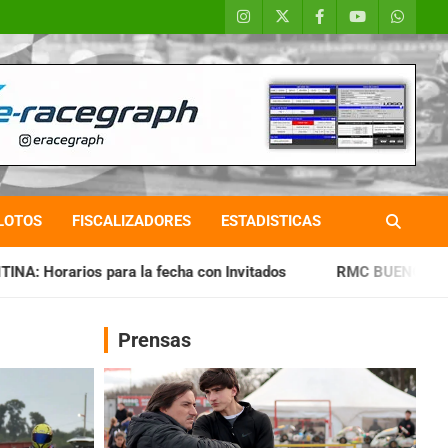
LOTOS
FISCALIZADORES
ESTADISTICAS
fecha con Invitados
RMC BUENOS AIRES: Cerró una jornada
Prensas