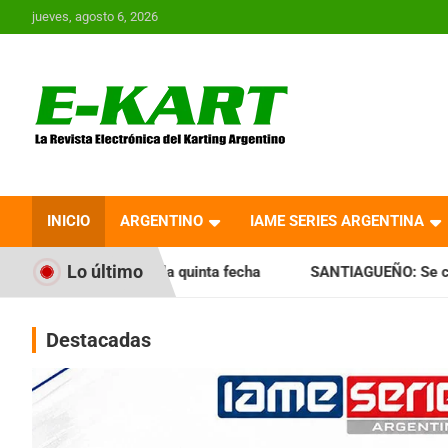
Saltar
jueves, agosto 6, 2026
al
contenido
E-Kart.com.ar | La
Revista Electrónica del
INICIO
ARGENTINO
IAME SERIES ARGENTINA
Karting en Argentina
Lo último
la quinta fecha
SANTIAGUEÑO: Se cumplió con la quinta f
Destacadas