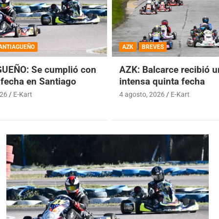
ANTIAGUEÑO
AZK
BREVES
UEÑO: Se cumplió con
AZK: Balcarce recibió 
 fecha en Santiago
intensa quinta fecha
026
E-Kart
4 agosto, 2026
E-Kart