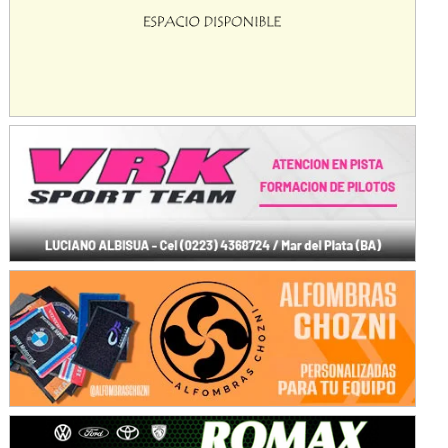
KDO - F6
Ciudad de Trenque Lauquen (Asfalto)
Trenque Lauquen (Buenos Aires)
ENTRERRIANO - F6 (POSTERGADA)
Parque de la Velocidad (Asfalto)
Villaguay (Entre Ríos)
VICTORIENSE - F7
El Cerro (Tierra)
Victoria (Entre Ríos)
PATAGONICO - F6
Moto Club Reginense (Tierra)
Gral. E. Godoy (Río Negro)
CSK - F7
Juventud Unida (Tierra)
Humboldt (Santa Fe)
NORESTE SANTAFESINO - F6
Ciudad de Avellaneda (Asfalto)