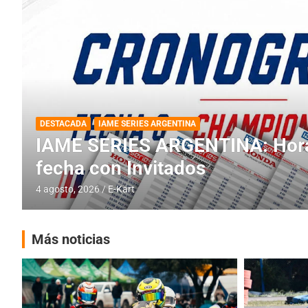
DESTACADA
INFORME CENTRAL
RMC BUENOS AIRES
RMC BUENOS AIRES: Cerró una
histórica en Baradero
4 agosto, 2026
E-Kart
Más noticias