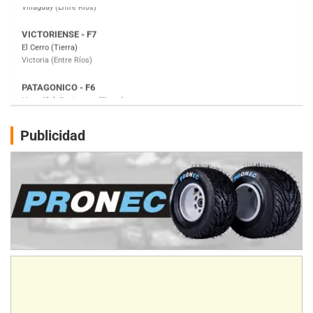
PATAGONICO - F6
Moto Club Reginense (Tierra)
Gral. E. Godoy (Río Negro)
CSK - F7
Juventud Unida (Tierra)
Humboldt (Santa Fe)
NORESTE SANTAFESINO - F6
Publicidad
Ciudad de Avellaneda (Asfalto)
Avellaneda (Santa Fe)
SUR SANTAFESINO - F4
José Samuel Sánchez (Tierra)
Rufino (Santa Fe)
TUCUMANO - F5
Juan Navarro (Asfalto)
El Timbó (Tucumán)
COBERTURA ESPECIAL DE E-KART.COM.AR
08/09-AGO