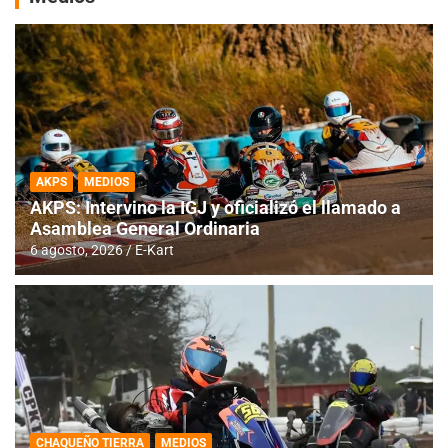
AKPS
MEDIOS
AKPS: Intervino la IGJ y oficializó el llamado a
Asamblea General Ordinaria
6 agosto, 2026
E-Kart
CHAQUEÑO TIERRA
MEDIOS