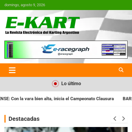
Saltar
domingo, agosto 9, 2026
al
contenido
E-Kart.com.ar | La Revista
Electrónica del Karting en
Argentina
Lo último
a el Campeonato Clausura
BARILOCHENSE: Preparan una jornad
Destacadas