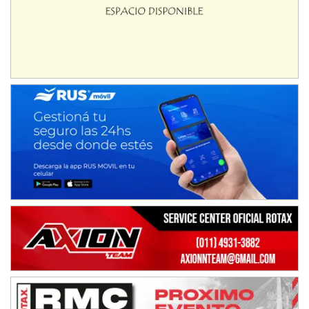
IAME SERIES ARGENTINA 6
Ramiro Tot (Asfalto)
Baradero (Buenos Aires)
KDO - F6
Ciudad de Trenque Lauquen (Asfalto)
Trenque Lauquen (Buenos Aires)
ENTRERRIANO - F6 (POSTERGADA)
Parque de la Velocidad (Asfalto)
Villaguay (Entre Ríos)
VICTORIENSE - F7
El Cerro (Tierra)
Victoria (Entre Ríos)
PATAGONICO - F6
Moto Club Reginense (Tierra)
Gral. E. Godoy (Río Negro)
CSK - F7
Juventud Unida (Tierra)
Humboldt (Santa Fe)