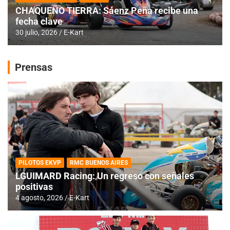
CHAQUEÑO TIERRA: Sáenz Peña recibe una
fecha clave
30 julio, 2026
E-Kart
Prensas
PILOTOS EKVP
RMC BUENOS AIRES
LGUIMARD Racing: Un regreso con señales
positivas
4 agosto, 2026
E-Kart