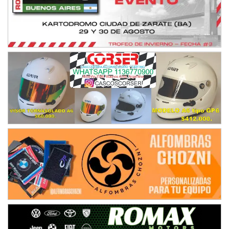
NORESTE SANTAFESINO - F6
Ciudad de Avellaneda (Asfalto)
Avellaneda (Santa Fe)
SUR SANTAFESINO - F4
José Samuel Sánchez (Tierra)
Rufino (Santa Fe)
TUCUMANO - F5
Juan Navarro (Asfalto)
El Timbó (Tucumán)