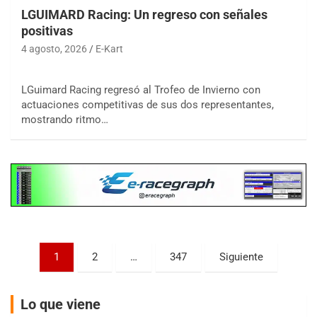
LGUIMARD Racing: Un regreso con señales
positivas
4 agosto, 2026
E-Kart
COBERTURA ESPECIAL DE E-KART.COM.AR
LGuimard Racing regresó al Trofeo de Invierno con
08/09-AGO
actuaciones competitivas de sus dos representantes,
mostrando ritmo…
IAME SERIES ARGENTINA 6
Ramiro Tot (Asfalto)
Baradero (Buenos Aires)
KDO - F6
Ciudad de Trenque Lauquen (Asfalto)
Trenque Lauquen (Buenos Aires)
ENTRERRIANO - F6 (POSTERGADA)
Parque de la Velocidad (Asfalto)
Paginación
1
2
…
347
Siguiente
Villaguay (Entre Ríos)
de
VICTORIENSE - F7
entradas
El Cerro (Tierra)
Lo que viene
Victoria (Entre Ríos)