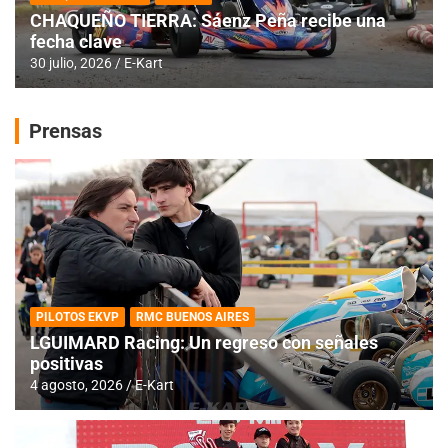
CHAQUEÑO TIERRA: Sáenz Peña recibe una
fecha clave
30 julio, 2026
E-Kart
Prensas
PILOTOS EKVP
RMC BUENOS AIRES
LGUIMARD Racing: Un regreso con señales
positivas
4 agosto, 2026
E-Kart