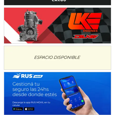
IAME SERIES ARGENTINA 6
Ramiro Tot (Asfalto)
Baradero (Buenos Aires)
KDO - F6
Ciudad de Trenque Lauquen (Asfalto)
Trenque Lauquen (Buenos Aires)
ENTRERRIANO - F6 (POSTERGADA)
Parque de la Velocidad (Asfalto)
Villaguay (Entre Ríos)
VICTORIENSE - F7
El Cerro (Tierra)
Victoria (Entre Ríos)
PATAGONICO - F6
Moto Club Reginense (Tierra)
Gral. E. Godoy (Río Negro)
CSK - F7
Juventud Unida (Tierra)
Humboldt (Santa Fe)