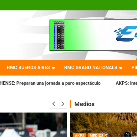
RMC BUENOS AIRES
RMC GRAND NATIONALS
PI
nada a puro espectáculo
AKPS: Intervino la IGJ y oficializ
Medios
AKPS
MEDIOS