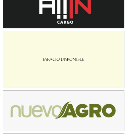
Avellaneda (Santa Fe)
SUR SANTAFESINO - F4
José Samuel Sánchez (Tierra)
Rufino (Santa Fe)
TUCUMANO - F5
Juan Navarro (Asfalto)
El Timbó (Tucumán)