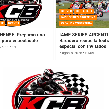
BREVES
DESTACADA
IAME SERIES ARGENTINA
NSE
BREVES
PRÓXIMA COBERTURA
HENSE: Preparan una
IAME SERIES ARGENTI
a puro espectáculo
Baradero recibe la fech
especial con Invitados
026
E-Kart
6 agosto, 2026
E-Kart