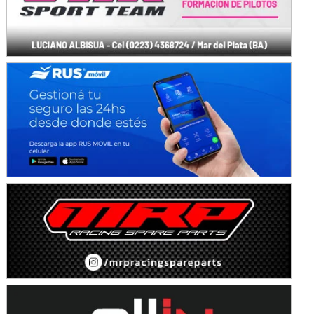
KDO - F6
Ciudad de Trenque Lauquen (Asfalto)
Trenque Lauquen (Buenos Aires)
ENTRERRIANO - F6 (POSTERGADA)
Parque de la Velocidad (Asfalto)
Villaguay (Entre Ríos)
VICTORIENSE - F7
El Cerro (Tierra)
Victoria (Entre Ríos)
PATAGONICO - F6
Moto Club Reginense (Tierra)
Gral. E. Godoy (Río Negro)
CSK - F7
Juventud Unida (Tierra)
Humboldt (Santa Fe)
NORESTE SANTAFESINO - F6
Ciudad de Avellaneda (Asfalto)