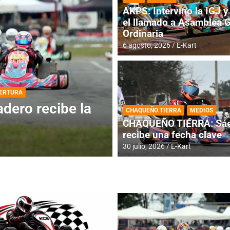
AKPS: Intervino la IGJ y 
el llamado a Asamblea 
Ordinaria
6 agosto, 2026
E-Kart
DESTACADA
INFORME CENTRAL
ios para la
RMC BUENOS AIR
CHAQUEÑO TIERRA
MEDIOS
histórica en Bar
CHAQUEÑO TIERRA: Sáe
recibe una fecha clave
4 agosto, 2026
E-Kart
30 julio, 2026
E-Kart