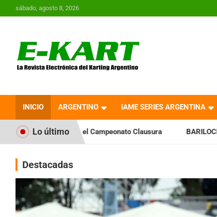
Saltar
sábado, agosto 8, 2026
al
contenido
E-Kart.com.ar | La
Revista Electrónica del
INICIO
ARGENTINO
IAME SERIES ARGENTINA
Karting en Argentina
Lo último
a el Campeonato Clausura
BARILOCHENSE: Preparan una jor
Destacadas