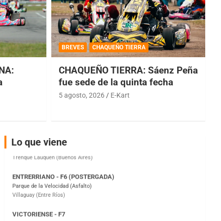
COBERTURA ESPECIAL DE E-KART.COM.AR
08/09-AGO
BREVES
CHAQUEÑO TIERRA
IAME SERIES ARGENTINA 6
NA:
CHAQUEÑO TIERRA: Sáenz Peña
Ramiro Tot (Asfalto)
Baradero (Buenos Aires)
a
fue sede de la quinta fecha
5 agosto, 2026
E-Kart
KDO - F6
Ciudad de Trenque Lauquen (Asfalto)
Trenque Lauquen (Buenos Aires)
ENTRERRIANO - F6 (POSTERGADA)
Lo que viene
Parque de la Velocidad (Asfalto)
Villaguay (Entre Ríos)
VICTORIENSE - F7
El Cerro (Tierra)
Victoria (Entre Ríos)
PATAGONICO - F6
Moto Club Reginense (Tierra)