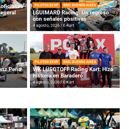
oficializó
PILOTOS EKVP
RMC BUENOS AIRES
General
LGUIMARD Racing: Un regreso
con señales positivas
4 agosto, 2026
E-Kart
RMC BUENOS AIRES
BR
ES: Cerró una jornada
I
PILOTOS EKVP
RMC BUENOS AIRES
adero
f
nz Peña
WK LÜSQTOFF Racing Kart: Hizo
historia en Baradero
6 a
4 agosto, 2026
E-Kart