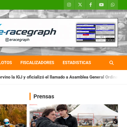
LOTOS
FISCALIZADORES
ESTADISTICAS
ó el llamado a Asamblea General Ordinaria
IAME SERIES ARGENT
Prensas