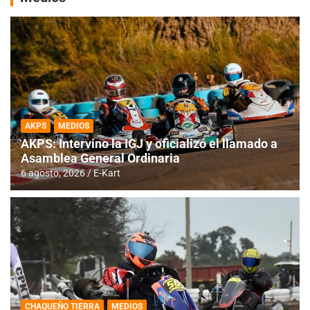
AKPS
MEDIOS
AKPS: Intervino la IGJ y oficializó el llamado a
Asamblea General Ordinaria
6 agosto, 2026
E-Kart
CHAQUEÑO TIERRA
MEDIOS