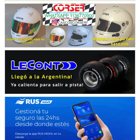
Juventud Unida (Tierra)
Humboldt (Santa Fe)
NORESTE SANTAFESINO - F6
Ciudad de Avellaneda (Asfalto)
Avellaneda (Santa Fe)
SUR SANTAFESINO - F4
José Samuel Sánchez (Tierra)
Rufino (Santa Fe)
TUCUMANO - F5
Juan Navarro (Asfalto)
El Timbó (Tucumán)