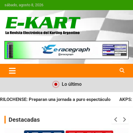
Saltar
sábado, agosto 8, 2026
al
contenido
E-Kart.com.ar | La Revista
Electrónica del Karting en
Argentina
Lo último
ada a puro espectáculo
AKPS: Intervino la IGJ y oficializó el
Destacadas