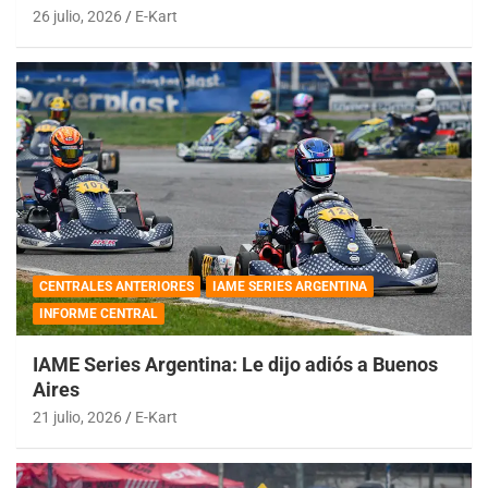
26 julio, 2026
E-Kart
CENTRALES ANTERIORES
IAME SERIES ARGENTINA
INFORME CENTRAL
IAME Series Argentina: Le dijo adiós a Buenos
Aires
21 julio, 2026
E-Kart