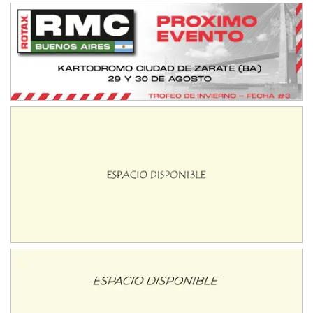
08/09-AGO
IAME SERIES ARGENTINA 6
Ramiro Tot (Asfalto)
Baradero (Buenos Aires)
KDO - F6
Ciudad de Trenque Lauquen (Asfalto)
Trenque Lauquen (Buenos Aires)
ENTRERRIANO - F6 (POSTERGADA)
Parque de la Velocidad (Asfalto)
Villaguay (Entre Ríos)
VICTORIENSE - F7
El Cerro (Tierra)
Victoria (Entre Ríos)
PATAGONICO - F6
Moto Club Reginense (Tierra)
Gral. E. Godoy (Río Negro)
CSK - F7