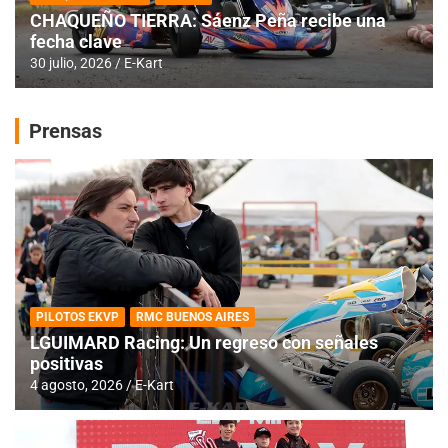
CHAQUEÑO TIERRA: Sáenz Peña recibe una
fecha clave
30 julio, 2026
E-Kart
Prensas
PILOTOS EKVP
RMC BUENOS AIRES
LGUIMARD Racing: Un regreso con señales
positivas
4 agosto, 2026
E-Kart