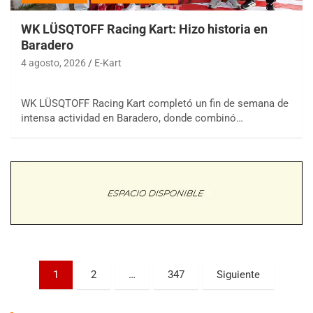
WK LÜSQTOFF Racing Kart: Hizo historia en
Baradero
4 agosto, 2026
E-Kart
WK LÜSQTOFF Racing Kart completó un fin de semana de
COBERTURA ESPECIAL DE E-KART.COM.AR
intensa actividad en Baradero, donde combinó…
08/09-AGO
IAME SERIES ARGENTINA 6
Ramiro Tot (Asfalto)
Baradero (Buenos Aires)
KDO - F6
Ciudad de Trenque Lauquen (Asfalto)
Trenque Lauquen (Buenos Aires)
ENTRERRIANO - F6 (POSTERGADA)
Paginación
Parque de la Velocidad (Asfalto)
1
2
…
347
Siguiente
Villaguay (Entre Ríos)
de
VICTORIENSE - F7