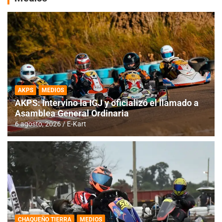
AKPS
MEDIOS
AKPS: Intervino la IGJ y oficializó el llamado a
Asamblea General Ordinaria
6 agosto, 2026
E-Kart
CHAQUEÑO TIERRA
MEDIOS