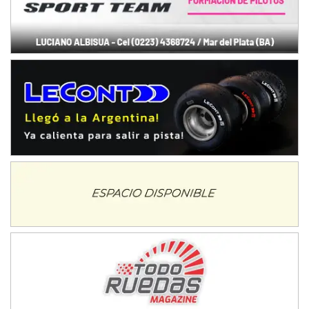
NORESTE SANTAFESINO - F6
Ciudad de Avellaneda (Asfalto)
Avellaneda (Santa Fe)
SUR SANTAFESINO - F4
José Samuel Sánchez (Tierra)
Rufino (Santa Fe)
TUCUMANO - F5
Juan Navarro (Asfalto)
El Timbó (Tucumán)