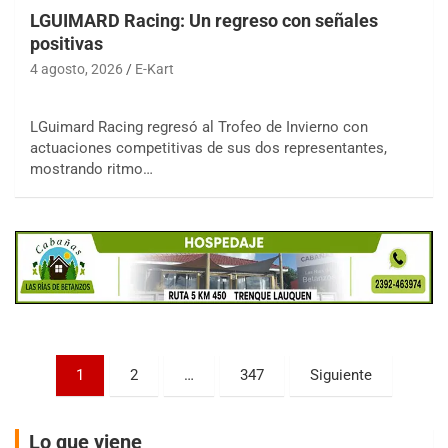
LGUIMARD Racing: Un regreso con señales
positivas
4 agosto, 2026
E-Kart
LGuimard Racing regresó al Trofeo de Invierno con
COBERTURA ESPECIAL DE E-KART.COM.AR
actuaciones competitivas de sus dos representantes,
08/09-AGO
mostrando ritmo…
IAME SERIES ARGENTINA 6
Ramiro Tot (Asfalto)
Baradero (Buenos Aires)
KDO - F6
Ciudad de Trenque Lauquen (Asfalto)
Trenque Lauquen (Buenos Aires)
ENTRERRIANO - F6 (POSTERGADA)
Parque de la Velocidad (Asfalto)
Paginación
1
2
…
347
Siguiente
Villaguay (Entre Ríos)
de
VICTORIENSE - F7
entradas
El Cerro (Tierra)
Lo que viene