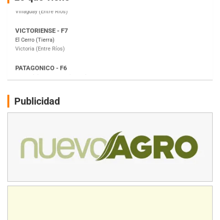
Victoria (Entre Ríos)
PATAGONICO - F6
Moto Club Reginense (Tierra)
Gral. E. Godoy (Río Negro)
CSK - F7
Juventud Unida (Tierra)
Humboldt (Santa Fe)
NORESTE SANTAFESINO - F6
Publicidad
Ciudad de Avellaneda (Asfalto)
Avellaneda (Santa Fe)
SUR SANTAFESINO - F4
José Samuel Sánchez (Tierra)
Rufino (Santa Fe)
TUCUMANO - F5
Juan Navarro (Asfalto)
El Timbó (Tucumán)
COBERTURA ESPECIAL DE E-KART.COM.AR
08/09-AGO