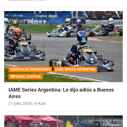
CENTRALES ANTERIORES
IAME SERIES ARGENTINA
INFORME CENTRAL
IAME Series Argentina: Le dijo adiós a Buenos
Aires
21 julio, 2026
E-Kart