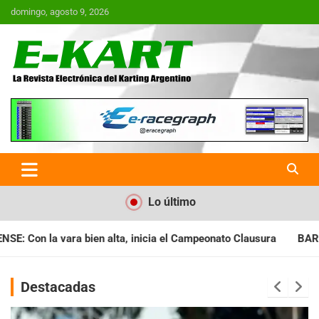
Saltar
domingo, agosto 9, 2026
al
contenido
E-Kart.com.ar | La Revista
Electrónica del Karting en
Argentina
Lo último
a el Campeonato Clausura
BARILOCHENSE: Preparan una jornad
Destacadas