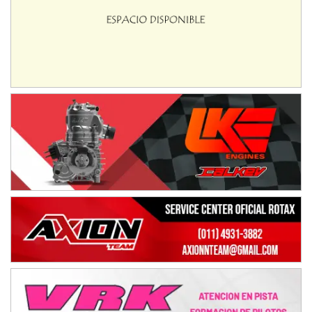
IAME SERIES ARGENTINA 6
Ramiro Tot (Asfalto)
Baradero (Buenos Aires)
KDO - F6
Ciudad de Trenque Lauquen (Asfalto)
Trenque Lauquen (Buenos Aires)
ENTRERRIANO - F6 (POSTERGADA)
Parque de la Velocidad (Asfalto)
Villaguay (Entre Ríos)
VICTORIENSE - F7
El Cerro (Tierra)
Victoria (Entre Ríos)
PATAGONICO - F6
Moto Club Reginense (Tierra)
Gral. E. Godoy (Río Negro)
CSK - F7
Juventud Unida (Tierra)
Humboldt (Santa Fe)