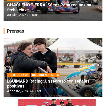
CHAQUEÑO TIERRA: Sáenz Peña recibe una
fecha clave
30 julio, 2026
E-Kart
Prensas
PILOTOS EKVP
RMC BUENOS AIRES
LGUIMARD Racing: Un regreso con señales
positivas
4 agosto, 2026
E-Kart