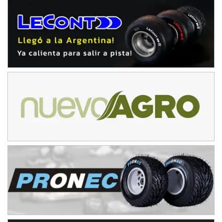
IAME SERIES ARGENTINA 6
Ramiro Tot (Asfalto)
Baradero (Buenos Aires)
KDO - F6
Ciudad de Trenque Lauquen (Asfalto)
Trenque Lauquen (Buenos Aires)
ENTRERRIANO - F6 (POSTERGADA)
Parque de la Velocidad (Asfalto)
Villaguay (Entre Ríos)
VICTORIENSE - F7
El Cerro (Tierra)
Victoria (Entre Ríos)
PATAGONICO - F6
Moto Club Reginense (Tierra)
Gral. E. Godoy (Río Negro)
CSK - F7
Juventud Unida (Tierra)
Humboldt (Santa Fe)