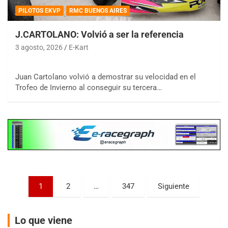
PILOTOS EKVP
RMC BUENOS AIRES
J.CARTOLANO: Volvió a ser la referencia
3 agosto, 2026
E-Kart
COBERTURA ESPECIAL DE E-KART.COM.AR
08/09-AGO
Juan Cartolano volvió a demostrar su velocidad en el
Trofeo de Invierno al conseguir su tercera…
IAME SERIES ARGENTINA 6
Ramiro Tot (Asfalto)
Baradero (Buenos Aires)
KDO - F6
Ciudad de Trenque Lauquen (Asfalto)
Trenque Lauquen (Buenos Aires)
ENTRERRIANO - F6 (POSTERGADA)
Parque de la Velocidad (Asfalto)
Paginación
1
2
…
347
Siguiente
Villaguay (Entre Ríos)
de
VICTORIENSE - F7
entradas
El Cerro (Tierra)
Lo que viene
Victoria (Entre Ríos)