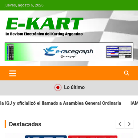
Saltar
jueves, agosto 6, 2026
al
contenido
E-Kart.com.ar | La Revista
Electrónica del Karting en
Argentina
Lo último
 Asamblea General Ordinaria
IAME SERIES ARGENTINA: Baradero re
Destacadas