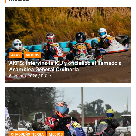
AKPS
MEDIOS
AKPS: Intervino la IGJ y oficializó el llamado a
Asamblea General Ordinaria
6 agosto, 2026
E-Kart
CHAQUEÑO TIERRA
MEDIOS