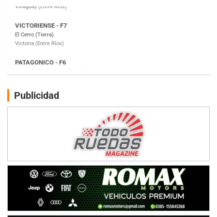
PATAGONICO - F6
Moto Club Reginense (Tierra)
Gral. E. Godoy (Río Negro)
CSK - F7
Juventud Unida (Tierra)
Humboldt (Santa Fe)
NORESTE SANTAFESINO - F6
Publicidad
Ciudad de Avellaneda (Asfalto)
Avellaneda (Santa Fe)
SUR SANTAFESINO - F4
José Samuel Sánchez (Tierra)
Rufino (Santa Fe)
TUCUMANO - F5
Juan Navarro (Asfalto)
El Timbó (Tucumán)
COBERTURA ESPECIAL DE E-KART.COM.AR
08/09-AGO