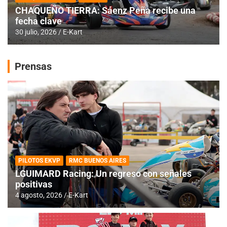
CHAQUEÑO TIERRA: Sáenz Peña recibe una
fecha clave
30 julio, 2026
E-Kart
Prensas
PILOTOS EKVP
RMC BUENOS AIRES
LGUIMARD Racing: Un regreso con señales
positivas
4 agosto, 2026
E-Kart