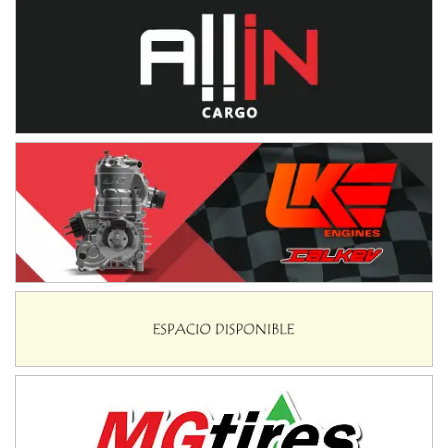
NORESTE SANTAFESINO - F6
Ciudad de Avellaneda (Asfalto)
Avellaneda (Santa Fe)
SUR SANTAFESINO - F4
José Samuel Sánchez (Tierra)
Rufino (Santa Fe)
TUCUMANO - F5
Juan Navarro (Asfalto)
El Timbó (Tucumán)