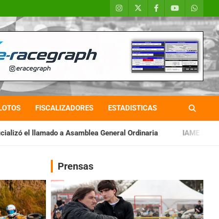
LOTOS
FISCALIZADORES
ESTADISTICAS
Asamblea General Ordinaria
IAME SERIES ARGENTINA: Baradero
Prensas