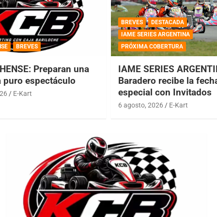
BREVES
DESTACADA
IAME SERIES ARGENTINA
NSE
BREVES
PRÓXIMA COBERTURA
HENSE: Preparan una
IAME SERIES ARGENTI
a puro espectáculo
Baradero recibe la fech
especial con Invitados
026
E-Kart
6 agosto, 2026
E-Kart