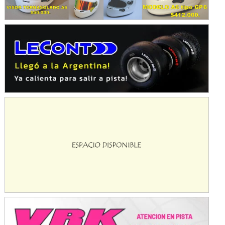
Avellaneda (Santa Fe)
SUR SANTAFESINO - F4
José Samuel Sánchez (Tierra)
Rufino (Santa Fe)
TUCUMANO - F5
Juan Navarro (Asfalto)
El Timbó (Tucumán)