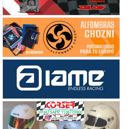
Baradero (Buenos Aires)
KDO - F6
Ciudad de Trenque Lauquen (Asfalto)
Trenque Lauquen (Buenos Aires)
ENTRERRIANO - F6 (POSTERGADA)
Parque de la Velocidad (Asfalto)
Villaguay (Entre Ríos)
VICTORIENSE - F7
El Cerro (Tierra)
Victoria (Entre Ríos)
PATAGONICO - F6
Moto Club Reginense (Tierra)
Gral. E. Godoy (Río Negro)
CSK - F7
Juventud Unida (Tierra)
Humboldt (Santa Fe)
NORESTE SANTAFESINO - F6
Ciudad de Avellaneda (Asfalto)