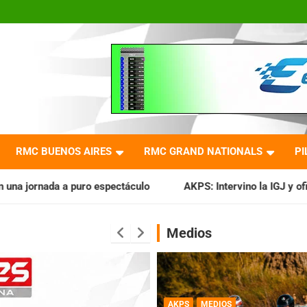
RMC BUENOS AIRES
RMC GRAND NATIONALS
PI
spectáculo
AKPS: Intervino la IGJ y oficializó el llamado a 
Medios
AKPS
MEDIOS