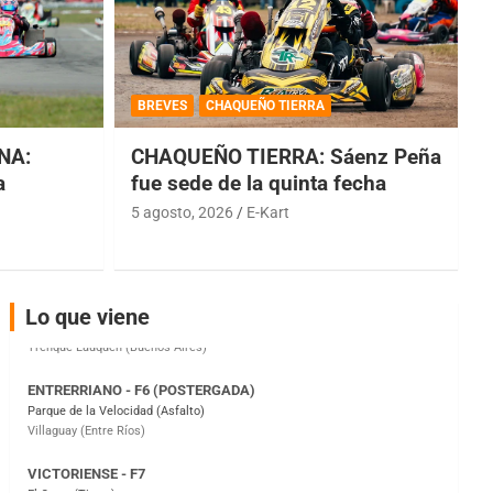
COBERTURA ESPECIAL DE E-KART.COM.AR
08/09-AGO
BREVES
CHAQUEÑO TIERRA
IAME SERIES ARGENTINA 6
NA:
CHAQUEÑO TIERRA: Sáenz Peña
Ramiro Tot (Asfalto)
Baradero (Buenos Aires)
a
fue sede de la quinta fecha
5 agosto, 2026
E-Kart
KDO - F6
Ciudad de Trenque Lauquen (Asfalto)
Trenque Lauquen (Buenos Aires)
ENTRERRIANO - F6 (POSTERGADA)
Lo que viene
Parque de la Velocidad (Asfalto)
Villaguay (Entre Ríos)
VICTORIENSE - F7
El Cerro (Tierra)
Victoria (Entre Ríos)
PATAGONICO - F6
Moto Club Reginense (Tierra)