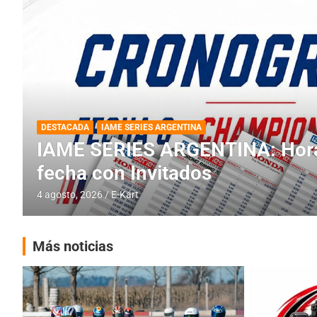
DESTACADA
IAME SERIES ARGENTINA
IAME SERIES ARGENTINA: Horar
fecha con Invitados
4 agosto, 2026
E-Kart
Más noticias