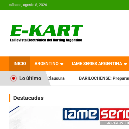
Saltar
sábado, agosto 8, 2026
al
contenido
E-Kart.com.ar | La
Revista Electrónica del
INICIO
ARGENTINO
IAME SERIES ARGENTINA
Karting en Argentina
Lo último
to Clausura
BARILOCHENSE: Preparan una jornada a puro e
Destacadas