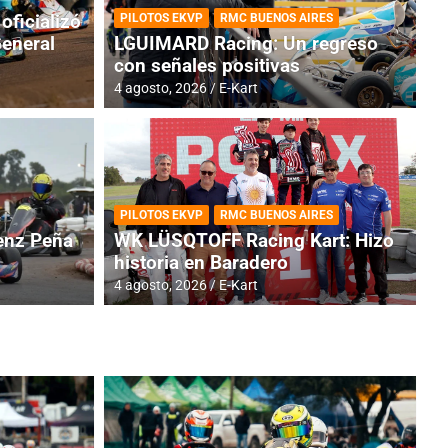
oficializó
PILOTOS EKVP
RMC BUENOS AIRES
General
LGUIMARD Racing: Un regreso
con señales positivas
4 agosto, 2026
E-Kart
RMC BUENOS AIRES
BR
ES: Cerró una jornada
I
PILOTOS EKVP
RMC BUENOS AIRES
adero
f
nz Peña
WK LÜSQTOFF Racing Kart: Hizo
historia en Baradero
6 a
4 agosto, 2026
E-Kart