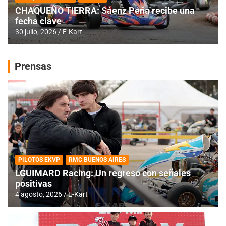
CHAQUEÑO TIERRA: Sáenz Peña recibe una
fecha clave
30 julio, 2026
E-Kart
Prensas
PILOTOS EKVP
RMC BUENOS AIRES
LGUIMARD Racing: Un regreso con señales
positivas
4 agosto, 2026
E-Kart