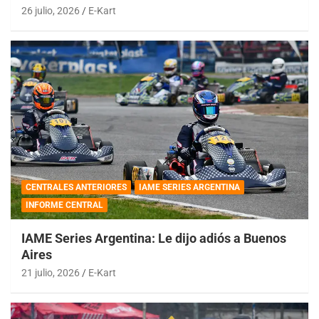
26 julio, 2026
E-Kart
CENTRALES ANTERIORES
IAME SERIES ARGENTINA
INFORME CENTRAL
IAME Series Argentina: Le dijo adiós a Buenos
Aires
21 julio, 2026
E-Kart