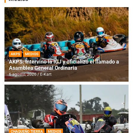
AKPS
MEDIOS
AKPS: Intervino la IGJ y oficializó el llamado a
Asamblea General Ordinaria
6 agosto, 2026
E-Kart
CHAQUEÑO TIERRA
MEDIOS