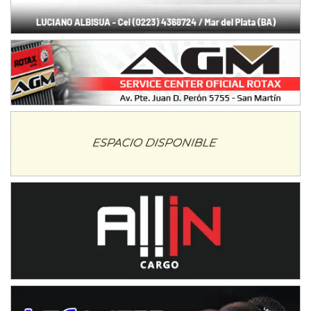
Humboldt (Santa Fe)
NORESTE SANTAFESINO - F6
Ciudad de Avellaneda (Asfalto)
Avellaneda (Santa Fe)
SUR SANTAFESINO - F4
José Samuel Sánchez (Tierra)
Rufino (Santa Fe)
TUCUMANO - F5
Juan Navarro (Asfalto)
El Timbó (Tucumán)