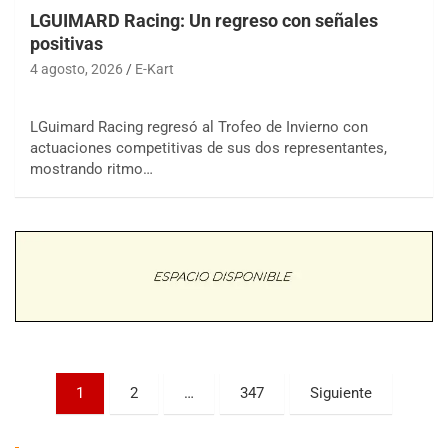
LGUIMARD Racing: Un regreso con señales
positivas
4 agosto, 2026
E-Kart
LGuimard Racing regresó al Trofeo de Invierno con
COBERTURA ESPECIAL DE E-KART.COM.AR
actuaciones competitivas de sus dos representantes,
08/09-AGO
mostrando ritmo…
IAME SERIES ARGENTINA 6
Ramiro Tot (Asfalto)
Baradero (Buenos Aires)
KDO - F6
Ciudad de Trenque Lauquen (Asfalto)
Trenque Lauquen (Buenos Aires)
ENTRERRIANO - F6 (POSTERGADA)
Parque de la Velocidad (Asfalto)
Paginación
Villaguay (Entre Ríos)
1
2
…
347
Siguiente
de
VICTORIENSE - F7
El Cerro (Tierra)