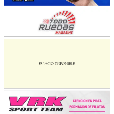
08/09-AGO
IAME SERIES ARGENTINA 6
Ramiro Tot (Asfalto)
Baradero (Buenos Aires)
KDO - F6
Ciudad de Trenque Lauquen (Asfalto)
Trenque Lauquen (Buenos Aires)
ENTRERRIANO - F6 (POSTERGADA)
Parque de la Velocidad (Asfalto)
Villaguay (Entre Ríos)
VICTORIENSE - F7
El Cerro (Tierra)
Victoria (Entre Ríos)
PATAGONICO - F6
Moto Club Reginense (Tierra)
Gral. E. Godoy (Río Negro)
CSK - F7
Juventud Unida (Tierra)