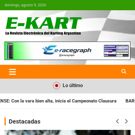
Saltar
domingo, agosto 9, 2026
al
contenido
E-Kart.com.ar | La Revista
Electrónica del Karting en
Argentina
Lo último
a el Campeonato Clausura
BARILOCHENSE: Preparan una jornada
Destacadas