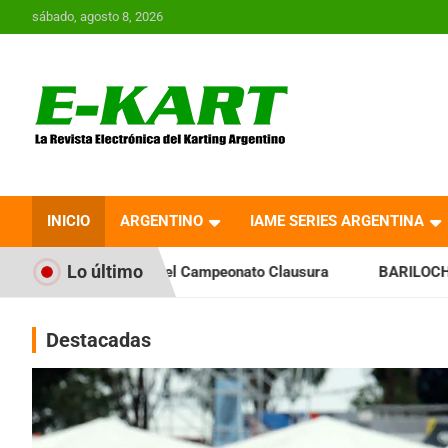
Saltar
sábado, agosto 8, 2026
al
contenido
E-Kart.com.ar | La
Revista Electrónica del
INICIO
ARGENTINO
IAME SERIES ARGENTINA
Karting en Argentina
Lo último
el Campeonato Clausura
BARILOCHENSE: Preparan una jornad
Destacadas