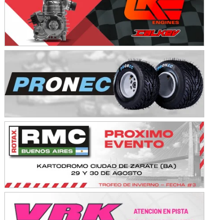
Avellaneda (Santa Fe)
SUR SANTAFESINO - F4
José Samuel Sánchez (Tierra)
Rufino (Santa Fe)
TUCUMANO - F5
Juan Navarro (Asfalto)
El Timbó (Tucumán)