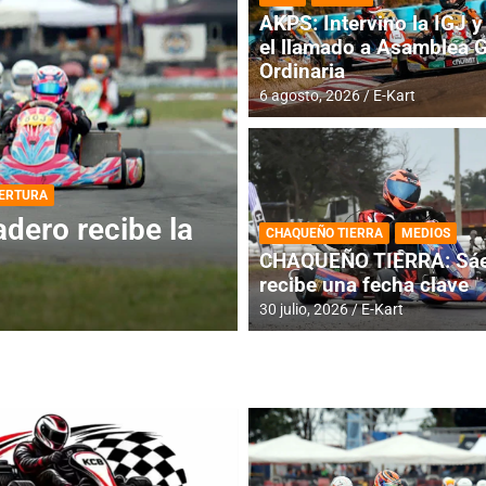
AKPS: Intervino la IGJ y 
el llamado a Asamblea 
Ordinaria
6 agosto, 2026
E-Kart
DESTACADA
INFORME CENTRAL
ios para la
RMC BUENOS AIR
CHAQUEÑO TIERRA
MEDIOS
histórica en Bar
CHAQUEÑO TIERRA: Sáe
recibe una fecha clave
4 agosto, 2026
E-Kart
30 julio, 2026
E-Kart