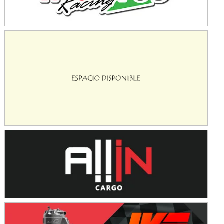
KDO - F6
Ciudad de Trenque Lauquen (Asfalto)
Trenque Lauquen (Buenos Aires)
ENTRERRIANO - F6 (POSTERGADA)
Parque de la Velocidad (Asfalto)
Villaguay (Entre Ríos)
VICTORIENSE - F7
El Cerro (Tierra)
Victoria (Entre Ríos)
PATAGONICO - F6
Moto Club Reginense (Tierra)
Gral. E. Godoy (Río Negro)
CSK - F7
Juventud Unida (Tierra)
Humboldt (Santa Fe)
NORESTE SANTAFESINO - F6
Ciudad de Avellaneda (Asfalto)