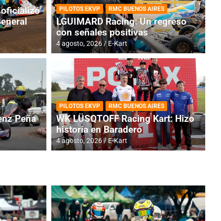
oficializó
PILOTOS EKVP
RMC BUENOS AIRES
General
LGUIMARD Racing: Un regreso
con señales positivas
4 agosto, 2026
E-Kart
RMC BUENOS AIRES
BR
ES: Cerró una jornada
I
PILOTOS EKVP
RMC BUENOS AIRES
adero
f
nz Peña
WK LÜSQTOFF Racing Kart: Hizo
historia en Baradero
6 a
4 agosto, 2026
E-Kart