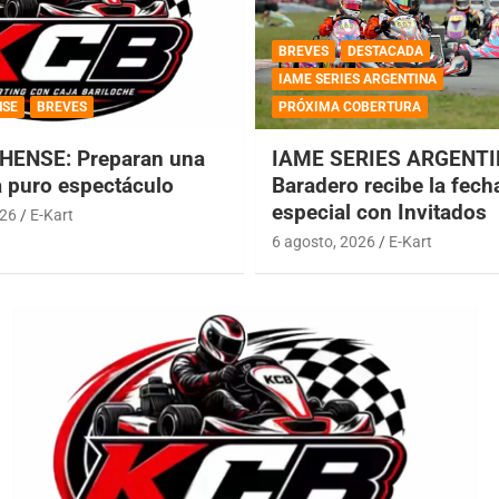
BREVES
DESTACADA
IAME SERIES ARGENTINA
NSE
BREVES
PRÓXIMA COBERTURA
HENSE: Preparan una
IAME SERIES ARGENTI
a puro espectáculo
Baradero recibe la fech
especial con Invitados
026
E-Kart
6 agosto, 2026
E-Kart