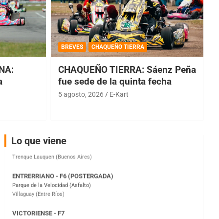
COBERTURA ESPECIAL DE E-KART.COM.AR
08/09-AGO
BREVES
CHAQUEÑO TIERRA
IAME SERIES ARGENTINA 6
Ramiro Tot (Asfalto)
NA:
CHAQUEÑO TIERRA: Sáenz Peña
Baradero (Buenos Aires)
a
fue sede de la quinta fecha
KDO - F6
5 agosto, 2026
E-Kart
Ciudad de Trenque Lauquen (Asfalto)
Trenque Lauquen (Buenos Aires)
ENTRERRIANO - F6 (POSTERGADA)
Lo que viene
Parque de la Velocidad (Asfalto)
Villaguay (Entre Ríos)
VICTORIENSE - F7
El Cerro (Tierra)
Victoria (Entre Ríos)
PATAGONICO - F6
Moto Club Reginense (Tierra)