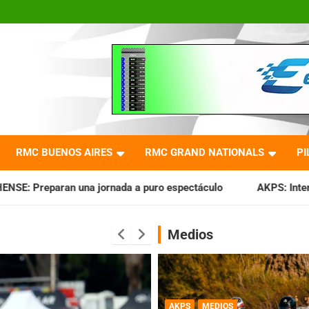
RMC BUENOS AIRES
RMC GRAND NATIONALS
PI
a a puro espectáculo
AKPS: Intervino la IGJ y oficializó e
Medios
AKPS
MEDIOS