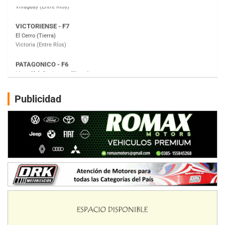
PATAGONICO - F6
Moto Club Reginense (Tierra)
Gral. E. Godoy (Río Negro)
CSK - F7
Juventud Unida (Tierra)
Humboldt (Santa Fe)
NORESTE SANTAFESINO - F6
Publicidad
Ciudad de Avellaneda (Asfalto)
Avellaneda (Santa Fe)
SUR SANTAFESINO - F4
José Samuel Sánchez (Tierra)
Rufino (Santa Fe)
TUCUMANO - F5
Juan Navarro (Asfalto)
El Timbó (Tucumán)
COBERTURA ESPECIAL DE E-KART.COM.AR
08/09-AGO