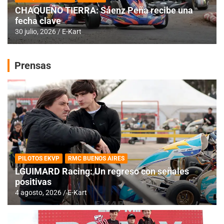
CHAQUEÑO TIERRA: Sáenz Peña recibe una
fecha clave
30 julio, 2026
E-Kart
Prensas
PILOTOS EKVP
RMC BUENOS AIRES
LGUIMARD Racing: Un regreso con señales
positivas
4 agosto, 2026
E-Kart