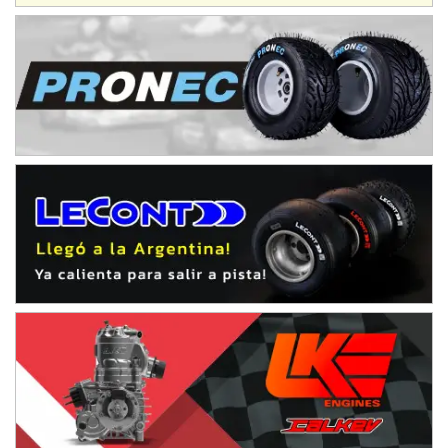
IAME SERIES ARGENTINA 6
Ramiro Tot (Asfalto)
Baradero (Buenos Aires)
KDO - F6
Ciudad de Trenque Lauquen (Asfalto)
Trenque Lauquen (Buenos Aires)
ENTRERRIANO - F6 (POSTERGADA)
Parque de la Velocidad (Asfalto)
Villaguay (Entre Ríos)
VICTORIENSE - F7
El Cerro (Tierra)
Victoria (Entre Ríos)
PATAGONICO - F6
Moto Club Reginense (Tierra)
Gral. E. Godoy (Río Negro)
CSK - F7
Juventud Unida (Tierra)
Humboldt (Santa Fe)