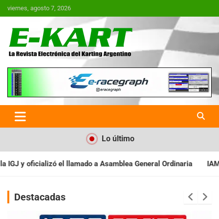
Saltar
viernes, agosto 7, 2026
al
contenido
E-Kart.com.ar | La Revista
Electrónica del Karting en
Argentina
Lo último
a Asamblea General Ordinaria
IAME SERIES ARGENTINA: Baradero 
Destacadas