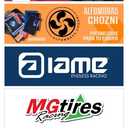
NORESTE SANTAFESINO - F6
Ciudad de Avellaneda (Asfalto)
Avellaneda (Santa Fe)
SUR SANTAFESINO - F4
José Samuel Sánchez (Tierra)
Rufino (Santa Fe)
TUCUMANO - F5
Juan Navarro (Asfalto)
El Timbó (Tucumán)