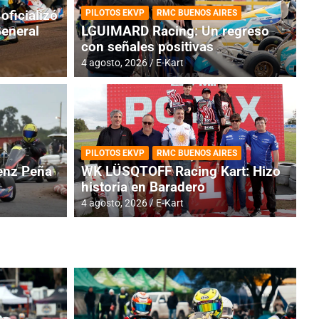
oficializó
PILOTOS EKVP
RMC BUENOS AIRES
General
LGUIMARD Racing: Un regreso
con señales positivas
4 agosto, 2026
E-Kart
TINA
DE
GENTINA: Horarios para la
R
PILOTOS EKVP
RMC BUENOS AIRES
dos
h
nz Peña
WK LÜSQTOFF Racing Kart: Hizo
historia en Baradero
4 a
4 agosto, 2026
E-Kart