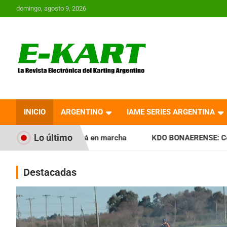
Saltar
domingo, agosto 9, 2026
al
contenido
E-Kart.com.ar | La
Revista Electrónica del
INICIO
ARGENTINO
IAME SERIES ARGENTINA
Karting en Argentina
Lo último
stá en marcha
KDO BONAERENSE: Con la vara bien alta, inic
Destacadas