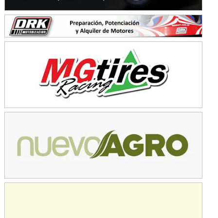
Avellaneda (Santa Fe)
SUR SANTAFESINO - F4
José Samuel Sánchez (Tierra)
Rufino (Santa Fe)
TUCUMANO - F5
Juan Navarro (Asfalto)
El Timbó (Tucumán)