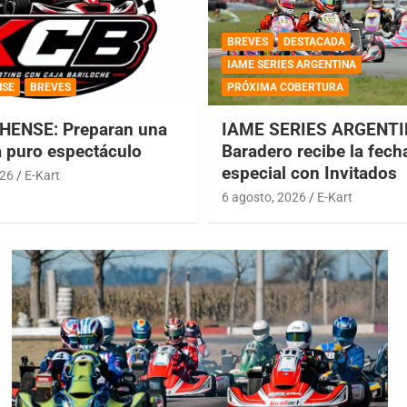
BREVES
DESTACADA
IAME SERIES ARGENTINA
NSE
BREVES
PRÓXIMA COBERTURA
HENSE: Preparan una
IAME SERIES ARGENTI
a puro espectáculo
Baradero recibe la fech
especial con Invitados
026
E-Kart
6 agosto, 2026
E-Kart