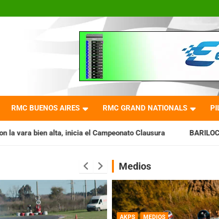
RMC BUENOS AIRES
RMC GRAND NATIONALS
PI
ia el Campeonato Clausura
BARILOCHENSE: Preparan una jo
Medios
AKPS
MEDIOS