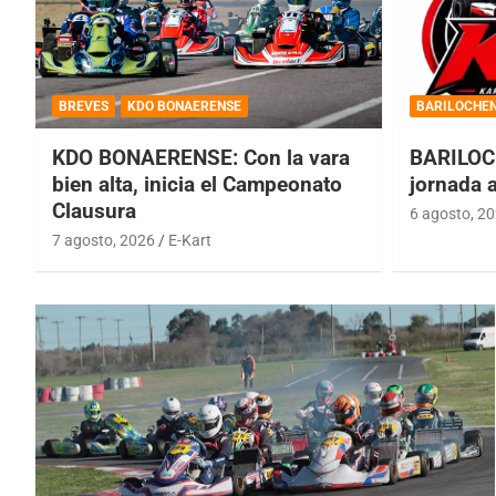
BREVES
KDO BONAERENSE
BARILOCHE
KDO BONAERENSE: Con la vara
BARILOC
bien alta, inicia el Campeonato
jornada 
Clausura
6 agosto, 2
7 agosto, 2026
E-Kart