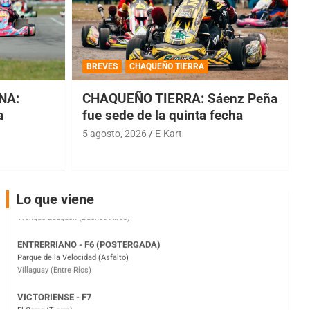
COBERTURA ESPECIAL DE E-KART.COM.AR
08/09-AGO
BREVES
CHAQUEÑO TIERRA
IAME SERIES ARGENTINA 6
Ramiro Tot (Asfalto)
NA:
CHAQUEÑO TIERRA: Sáenz Peña
Baradero (Buenos Aires)
a
fue sede de la quinta fecha
5 agosto, 2026
E-Kart
KDO - F6
Ciudad de Trenque Lauquen (Asfalto)
Trenque Lauquen (Buenos Aires)
ENTRERRIANO - F6 (POSTERGADA)
Lo que viene
Parque de la Velocidad (Asfalto)
Villaguay (Entre Ríos)
VICTORIENSE - F7
El Cerro (Tierra)
Victoria (Entre Ríos)
PATAGONICO - F6
Moto Club Reginense (Tierra)