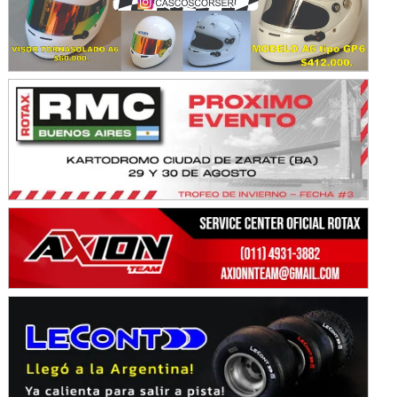
KDO - F6
Ciudad de Trenque Lauquen (Asfalto)
Trenque Lauquen (Buenos Aires)
ENTRERRIANO - F6 (POSTERGADA)
Parque de la Velocidad (Asfalto)
Villaguay (Entre Ríos)
VICTORIENSE - F7
El Cerro (Tierra)
Victoria (Entre Ríos)
PATAGONICO - F6
Moto Club Reginense (Tierra)
Gral. E. Godoy (Río Negro)
CSK - F7
Juventud Unida (Tierra)
Humboldt (Santa Fe)
NORESTE SANTAFESINO - F6
Ciudad de Avellaneda (Asfalto)