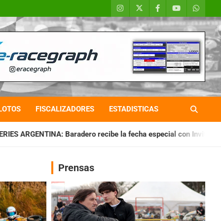
LOTOS
FISCALIZADORES
ESTADISTICAS
ero recibe la fecha especial con Invitados
CHAQUEÑO TIERR
Prensas