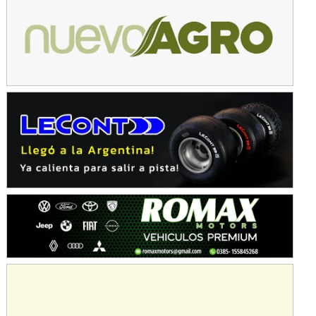
Avellaneda (Santa Fe)
SUR SANTAFESINO - F4
José Samuel Sánchez (Tierra)
Rufino (Santa Fe)
TUCUMANO - F5
Juan Navarro (Asfalto)
El Timbó (Tucumán)