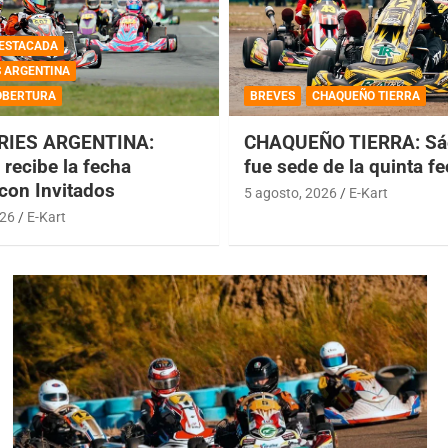
ESTACADA
S ARGENTINA
OBERTURA
BREVES
CHAQUEÑO TIERRA
RIES ARGENTINA:
CHAQUEÑO TIERRA: Sá
recibe la fecha
fue sede de la quinta f
 con Invitados
5 agosto, 2026
E-Kart
026
E-Kart