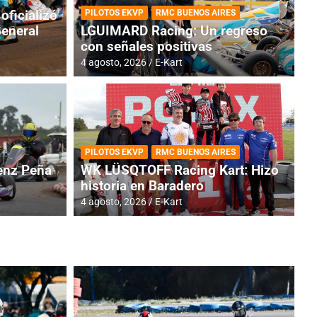
oficializó
PILOTOS EKVP
RMC BUENOS AIRES
General
LGUIMARD Racing: Un regreso
con señales positivas
4 agosto, 2026
E-Kart
RMC BUENOS AIRES
BR
ES: Cerró una jornada
I
PILOTOS EKVP
RMC BUENOS AIRES
adero
f
nz Peña
WK LÜSQTOFF Racing Kart: Hizo
historia en Baradero
6 a
4 agosto, 2026
E-Kart