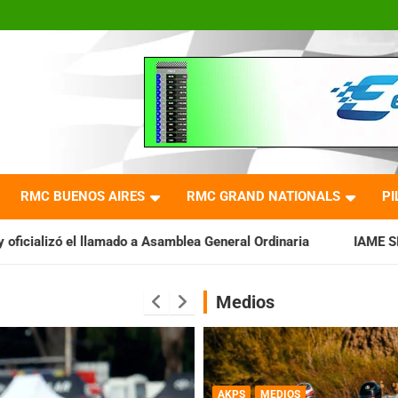
RMC BUENOS AIRES
RMC GRAND NATIONALS
PI
 a Asamblea General Ordinaria
IAME SERIES ARGENTINA: Barad
Medios
AKPS
MEDIOS