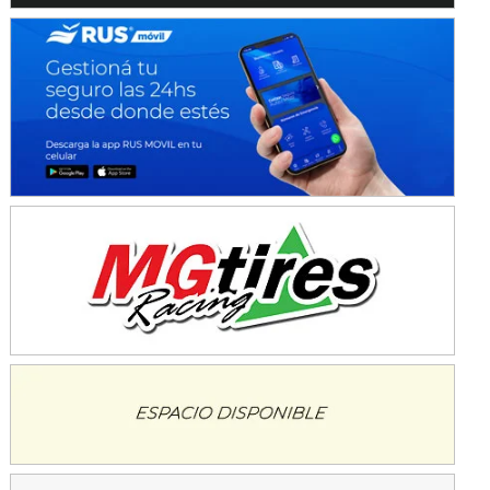
Baradero (Buenos Aires)
KDO - F6
Ciudad de Trenque Lauquen (Asfalto)
Trenque Lauquen (Buenos Aires)
ENTRERRIANO - F6 (POSTERGADA)
Parque de la Velocidad (Asfalto)
Villaguay (Entre Ríos)
VICTORIENSE - F7
El Cerro (Tierra)
Victoria (Entre Ríos)
PATAGONICO - F6
Moto Club Reginense (Tierra)
Gral. E. Godoy (Río Negro)
CSK - F7
Juventud Unida (Tierra)
Humboldt (Santa Fe)
NORESTE SANTAFESINO - F6
Ciudad de Avellaneda (Asfalto)