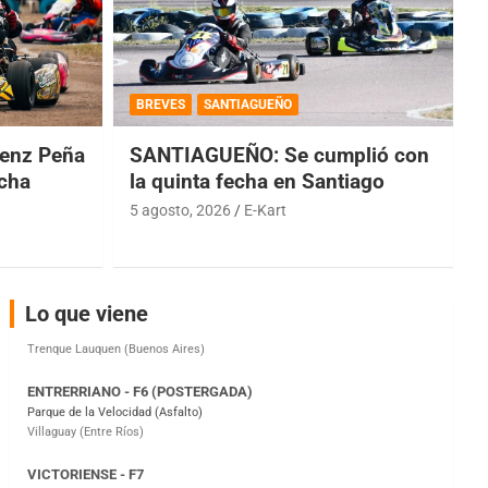
COBERTURA ESPECIAL DE E-KART.COM.AR
08/09-AGO
BREVES
SANTIAGUEÑO
IAME SERIES ARGENTINA 6
enz Peña
SANTIAGUEÑO: Se cumplió con
Ramiro Tot (Asfalto)
Baradero (Buenos Aires)
echa
la quinta fecha en Santiago
5 agosto, 2026
E-Kart
KDO - F6
Ciudad de Trenque Lauquen (Asfalto)
Trenque Lauquen (Buenos Aires)
ENTRERRIANO - F6 (POSTERGADA)
Lo que viene
Parque de la Velocidad (Asfalto)
Villaguay (Entre Ríos)
VICTORIENSE - F7
El Cerro (Tierra)
Victoria (Entre Ríos)
PATAGONICO - F6
Moto Club Reginense (Tierra)