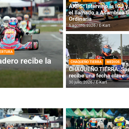
AKPS: Intervino la IGJ y 
el llamado a Asamblea 
Ordinaria
6 agosto, 2026
E-Kart
DESTACADA
INFORME CENTRAL
ios para la
RMC BUENOS AIR
CHAQUEÑO TIERRA
MEDIOS
histórica en Bar
CHAQUEÑO TIERRA: Sáe
recibe una fecha clave
4 agosto, 2026
E-Kart
30 julio, 2026
E-Kart