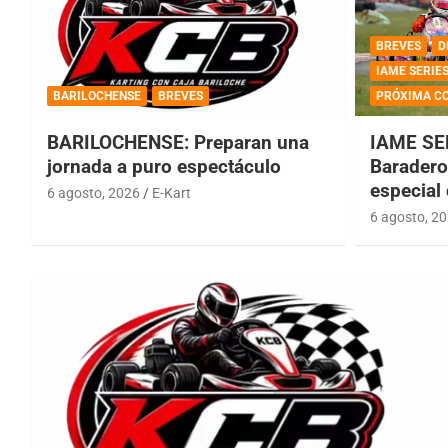
BREVES
D
IAME SERIE
BARILOCHENSE
BREVES
PRÓXIMA C
BARILOCHENSE: Preparan una
IAME SE
jornada a puro espectáculo
Baradero 
especial
6 agosto, 2026
E-Kart
6 agosto, 2