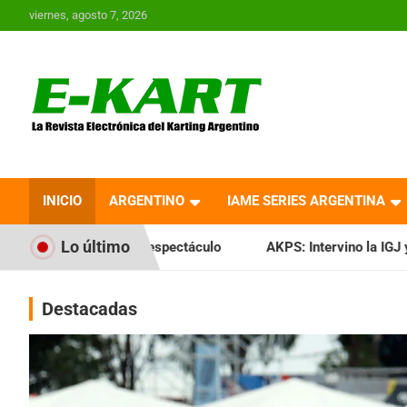
Saltar
viernes, agosto 7, 2026
al
contenido
E-Kart.com.ar | La
Revista Electrónica del
INICIO
ARGENTINO
IAME SERIES ARGENTINA
Karting en Argentina
Lo último
 espectáculo
AKPS: Intervino la IGJ y oficializó el llamado
Destacadas