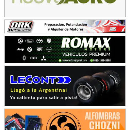
Humboldt (Santa Fe)
NORESTE SANTAFESINO - F6
Ciudad de Avellaneda (Asfalto)
Avellaneda (Santa Fe)
SUR SANTAFESINO - F4
José Samuel Sánchez (Tierra)
Rufino (Santa Fe)
TUCUMANO - F5
Juan Navarro (Asfalto)
El Timbó (Tucumán)