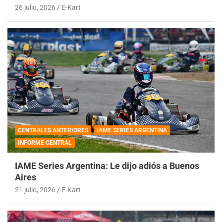
26 julio, 2026
E-Kart
CENTRALES ANTERIORES
IAME SERIES ARGENTINA
INFORME CENTRAL
IAME Series Argentina: Le dijo adiós a Buenos
Aires
21 julio, 2026
E-Kart