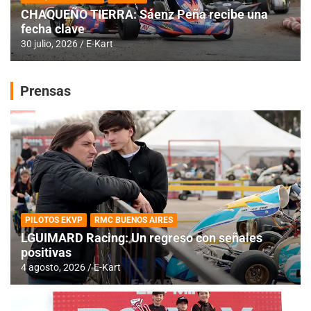
CHAQUEÑO TIERRA: Sáenz Peña recibe una
fecha clave
30 julio, 2026
E-Kart
Prensas
PILOTOS EKVP
RMC BUENOS AIRES
LGUIMARD Racing: Un regreso con señales
positivas
4 agosto, 2026
E-Kart