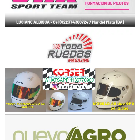
08/09-AGO
IAME SERIES ARGENTINA 6
Ramiro Tot (Asfalto)
Baradero (Buenos Aires)
KDO - F6
Ciudad de Trenque Lauquen (Asfalto)
Trenque Lauquen (Buenos Aires)
ENTRERRIANO - F6 (POSTERGADA)
Parque de la Velocidad (Asfalto)
Villaguay (Entre Ríos)
VICTORIENSE - F7
El Cerro (Tierra)
Victoria (Entre Ríos)
PATAGONICO - F6
Moto Club Reginense (Tierra)
Gral. E. Godoy (Río Negro)
CSK - F7
Juventud Unida (Tierra)