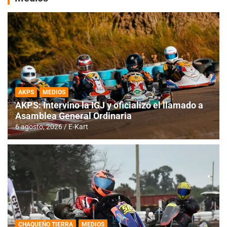
AKPS
MEDIOS
AKPS: Intervino la IGJ y oficializó el llamado a
Asamblea General Ordinaria
6 agosto, 2026
E-Kart
CHAQUEÑO TIERRA
MEDIOS