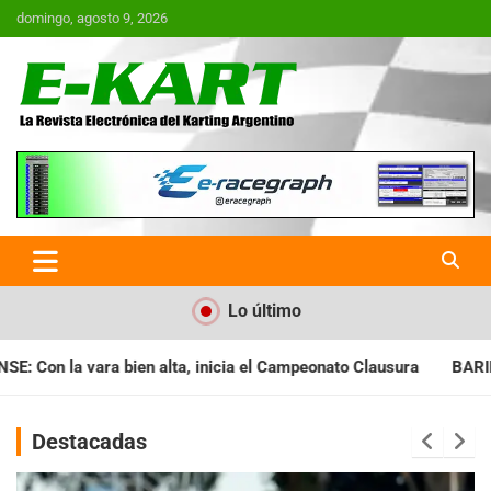
Saltar
domingo, agosto 9, 2026
al
contenido
E-Kart.com.ar | La Revista
Electrónica del Karting en
Argentina
Lo último
a el Campeonato Clausura
BARILOCHENSE: Preparan una jornad
Destacadas