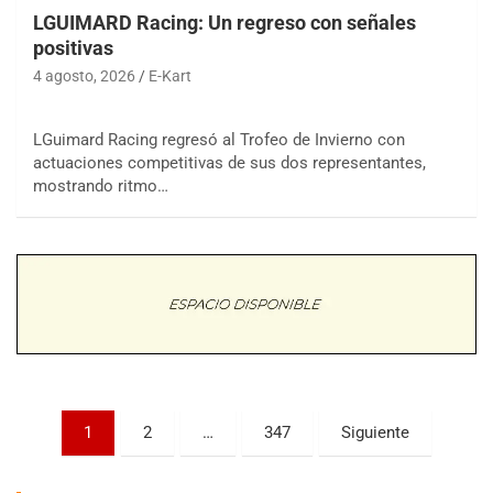
LGUIMARD Racing: Un regreso con señales
positivas
4 agosto, 2026
E-Kart
LGuimard Racing regresó al Trofeo de Invierno con
actuaciones competitivas de sus dos representantes,
COBERTURA ESPECIAL DE E-KART.COM.AR
mostrando ritmo…
08/09-AGO
IAME SERIES ARGENTINA 6
Ramiro Tot (Asfalto)
Baradero (Buenos Aires)
KDO - F6
Ciudad de Trenque Lauquen (Asfalto)
Trenque Lauquen (Buenos Aires)
ENTRERRIANO - F6 (POSTERGADA)
Parque de la Velocidad (Asfalto)
Paginación
1
2
…
347
Siguiente
Villaguay (Entre Ríos)
de
VICTORIENSE - F7