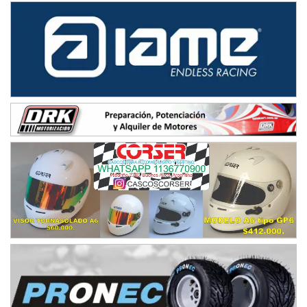
Juventud Unida (Tierra)
Humboldt (Santa Fe)
NORESTE SANTAFESINO - F6
Ciudad de Avellaneda (Asfalto)
Avellaneda (Santa Fe)
SUR SANTAFESINO - F4
José Samuel Sánchez (Tierra)
Rufino (Santa Fe)
TUCUMANO - F5
Juan Navarro (Asfalto)
El Timbó (Tucumán)