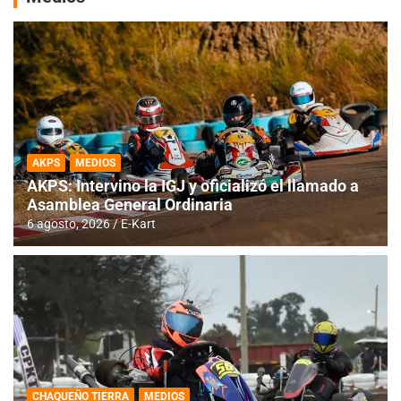
AKPS
MEDIOS
AKPS: Intervino la IGJ y oficializó el llamado a
Asamblea General Ordinaria
6 agosto, 2026
E-Kart
CHAQUEÑO TIERRA
MEDIOS