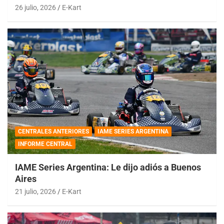
26 julio, 2026
E-Kart
CENTRALES ANTERIORES
IAME SERIES ARGENTINA
INFORME CENTRAL
IAME Series Argentina: Le dijo adiós a Buenos
Aires
21 julio, 2026
E-Kart