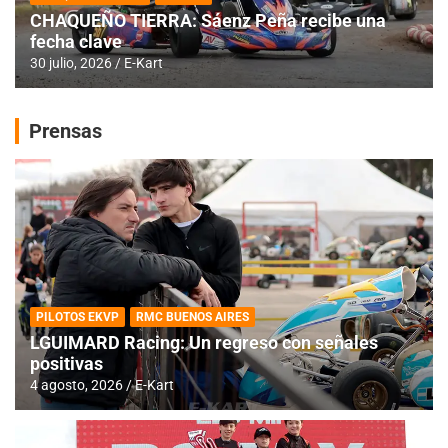
CHAQUEÑO TIERRA: Sáenz Peña recibe una
fecha clave
30 julio, 2026
E-Kart
Prensas
PILOTOS EKVP
RMC BUENOS AIRES
LGUIMARD Racing: Un regreso con señales
positivas
4 agosto, 2026
E-Kart