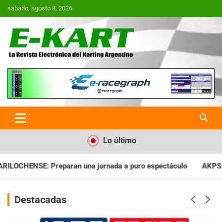
Saltar
sábado, agosto 8, 2026
al
contenido
E-Kart.com.ar | La Revista
Electrónica del Karting en
Argentina
Lo último
nada a puro espectáculo
AKPS: Intervino la IGJ y oficializó e
Destacadas