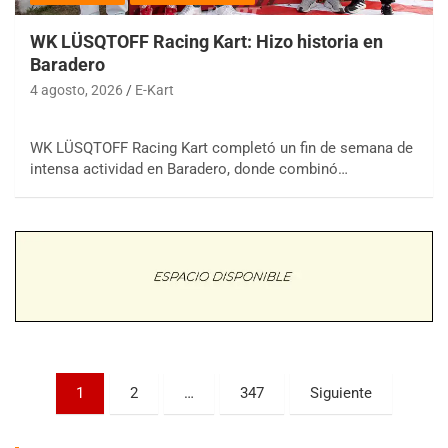
WK LÜSQTOFF Racing Kart: Hizo historia en
Baradero
4 agosto, 2026
E-Kart
WK LÜSQTOFF Racing Kart completó un fin de semana de
COBERTURA ESPECIAL DE E-KART.COM.AR
intensa actividad en Baradero, donde combinó…
08/09-AGO
IAME SERIES ARGENTINA 6
Ramiro Tot (Asfalto)
Baradero (Buenos Aires)
KDO - F6
Ciudad de Trenque Lauquen (Asfalto)
Trenque Lauquen (Buenos Aires)
ENTRERRIANO - F6 (POSTERGADA)
Paginación
Parque de la Velocidad (Asfalto)
1
2
…
347
Siguiente
Villaguay (Entre Ríos)
de
VICTORIENSE - F7