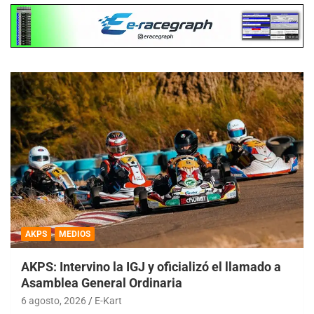
AKPS
MEDIOS
AKPS: Intervino la IGJ y oficializó el llamado a
Asamblea General Ordinaria
6 agosto, 2026
E-Kart