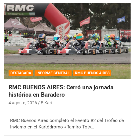
DESTACADA
INFORME CENTRAL
RMC BUENOS AIRES
RMC BUENOS AIRES: Cerró una jornada
histórica en Baradero
4 agosto, 2026
E-Kart
RMC Buenos Aires completó el Evento #2 del Trofeo de
Invierno en el Kartódromo «Ramiro Tot»…