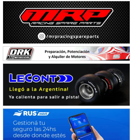
SUR SANTAFESINO - F4
José Samuel Sánchez (Tierra)
Rufino (Santa Fe)
TUCUMANO - F5
Juan Navarro (Asfalto)
El Timbó (Tucumán)