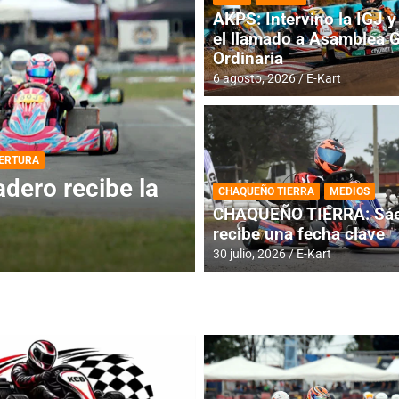
AKPS: Intervino la IGJ y 
el llamado a Asamblea 
Ordinaria
6 agosto, 2026
E-Kart
DESTACADA
INFORME CENTRAL
ios para la
RMC BUENOS AIR
CHAQUEÑO TIERRA
MEDIOS
histórica en Bar
CHAQUEÑO TIERRA: Sáe
recibe una fecha clave
4 agosto, 2026
E-Kart
30 julio, 2026
E-Kart