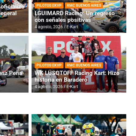
oficializó
PILOTOS EKVP
RMC BUENOS AIRES
General
LGUIMARD Racing: Un regreso
con señales positivas
4 agosto, 2026
E-Kart
RMC BUENOS AIRES
BR
ES: Cerró una jornada
I
PILOTOS EKVP
RMC BUENOS AIRES
adero
f
nz Peña
WK LÜSQTOFF Racing Kart: Hizo
historia en Baradero
6 a
4 agosto, 2026
E-Kart