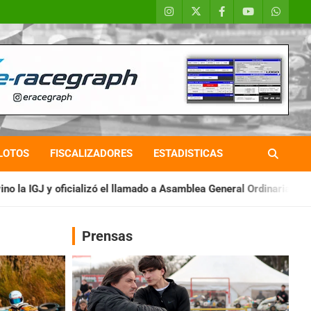
LOTOS
FISCALIZADORES
ESTADISTICAS
lamado a Asamblea General Ordinaria
IAME SERIES ARGENTINA: 
Prensas