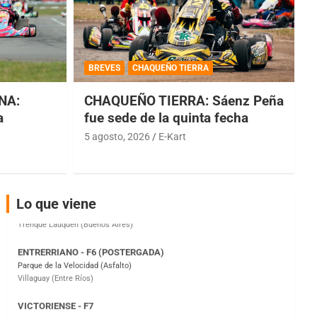
COBERTURA ESPECIAL DE E-KART.COM.AR
08/09-AGO
BREVES
CHAQUEÑO TIERRA
IAME SERIES ARGENTINA 6
Ramiro Tot (Asfalto)
NA:
CHAQUEÑO TIERRA: Sáenz Peña
Baradero (Buenos Aires)
a
fue sede de la quinta fecha
KDO - F6
5 agosto, 2026
E-Kart
Ciudad de Trenque Lauquen (Asfalto)
Trenque Lauquen (Buenos Aires)
ENTRERRIANO - F6 (POSTERGADA)
Parque de la Velocidad (Asfalto)
Lo que viene
Villaguay (Entre Ríos)
VICTORIENSE - F7
El Cerro (Tierra)
Victoria (Entre Ríos)
PATAGONICO - F6
Moto Club Reginense (Tierra)
Gral. E. Godoy (Río Negro)