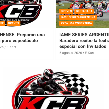
BREVES
DESTACADA
IAME SERIES ARGENTINA
NSE
BREVES
PRÓXIMA COBERTURA
HENSE: Preparan una
IAME SERIES ARGENTI
a puro espectáculo
Baradero recibe la fech
especial con Invitados
026
E-Kart
6 agosto, 2026
E-Kart