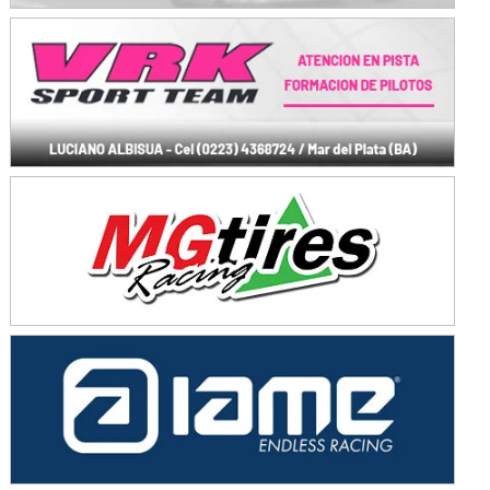
KDO - F6
Ciudad de Trenque Lauquen (Asfalto)
Trenque Lauquen (Buenos Aires)
ENTRERRIANO - F6 (POSTERGADA)
Parque de la Velocidad (Asfalto)
Villaguay (Entre Ríos)
VICTORIENSE - F7
El Cerro (Tierra)
Victoria (Entre Ríos)
PATAGONICO - F6
Moto Club Reginense (Tierra)
Gral. E. Godoy (Río Negro)
CSK - F7
Juventud Unida (Tierra)
Humboldt (Santa Fe)
NORESTE SANTAFESINO - F6
Ciudad de Avellaneda (Asfalto)
Avellaneda (Santa Fe)