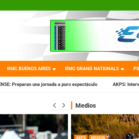
RMC BUENOS AIRES
RMC GRAND NATIONALS
PI
 puro espectáculo
AKPS: Intervino la IGJ y oficializó el l
Medios
AKPS
MEDIOS