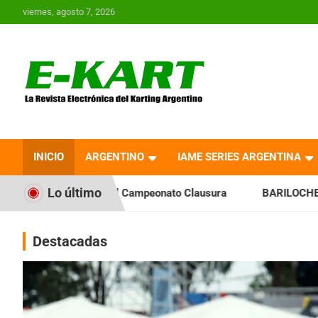
Saltar
viernes, agosto 7, 2026
al
contenido
E-Kart.com.ar | La
Revista Electrónica del
INICIO
ARGENTINO
IAME SERIES ARGENTINA
Karting en Argentina
Lo último
Campeonato Clausura
BARILOCHENSE: Preparan una jornada a
Destacadas