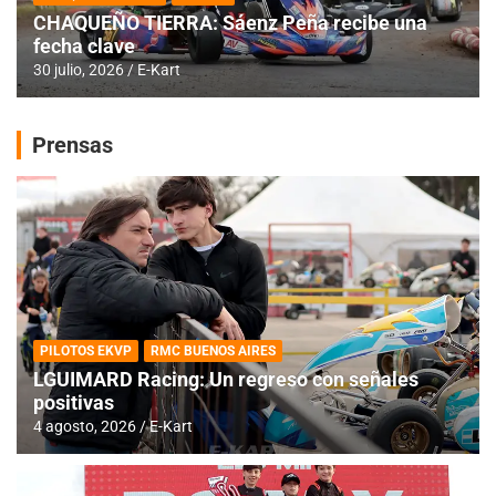
CHAQUEÑO TIERRA: Sáenz Peña recibe una
fecha clave
30 julio, 2026
E-Kart
Prensas
PILOTOS EKVP
RMC BUENOS AIRES
LGUIMARD Racing: Un regreso con señales
positivas
4 agosto, 2026
E-Kart