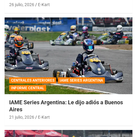
26 julio, 2026
E-Kart
CENTRALES ANTERIORES
IAME SERIES ARGENTINA
INFORME CENTRAL
IAME Series Argentina: Le dijo adiós a Buenos
Aires
21 julio, 2026
E-Kart