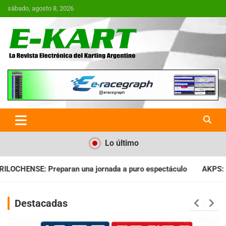
Saltar
sábado, agosto 8, 2026
al
contenido
E-Kart.com.ar | La Revista
Electrónica del Karting en
Argentina
Lo último
da a puro espectáculo
AKPS: Intervino la IGJ y oficializó el 
Destacadas