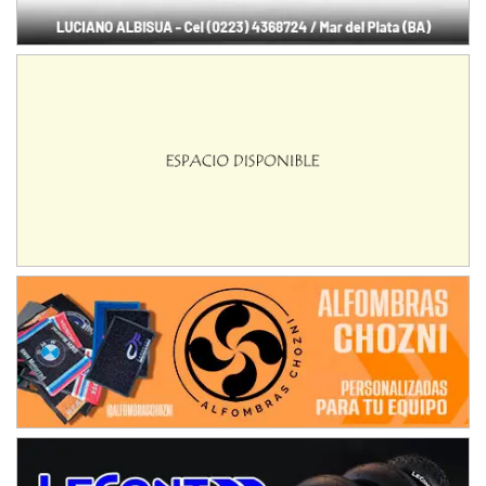
08/09-AGO
IAME SERIES ARGENTINA 6
Ramiro Tot (Asfalto)
Baradero (Buenos Aires)
KDO - F6
Ciudad de Trenque Lauquen (Asfalto)
Trenque Lauquen (Buenos Aires)
ENTRERRIANO - F6 (POSTERGADA)
Parque de la Velocidad (Asfalto)
Villaguay (Entre Ríos)
VICTORIENSE - F7
El Cerro (Tierra)
Victoria (Entre Ríos)
PATAGONICO - F6
Moto Club Reginense (Tierra)
Gral. E. Godoy (Río Negro)
CSK - F7
Juventud Unida (Tierra)