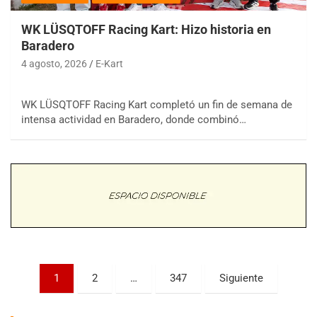
WK LÜSQTOFF Racing Kart: Hizo historia en
Baradero
4 agosto, 2026
E-Kart
WK LÜSQTOFF Racing Kart completó un fin de semana de
COBERTURA ESPECIAL DE E-KART.COM.AR
intensa actividad en Baradero, donde combinó…
08/09-AGO
IAME SERIES ARGENTINA 6
Ramiro Tot (Asfalto)
Baradero (Buenos Aires)
KDO - F6
Ciudad de Trenque Lauquen (Asfalto)
Trenque Lauquen (Buenos Aires)
ENTRERRIANO - F6 (POSTERGADA)
Parque de la Velocidad (Asfalto)
Paginación
1
2
…
347
Siguiente
Villaguay (Entre Ríos)
de
VICTORIENSE - F7