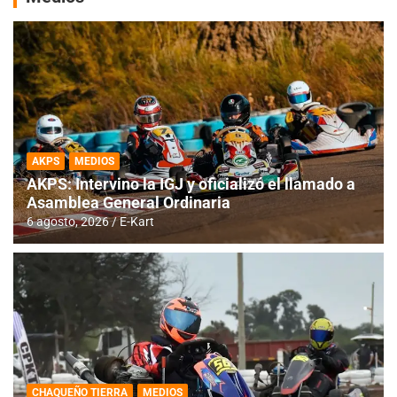
AKPS
MEDIOS
AKPS: Intervino la IGJ y oficializó el llamado a
Asamblea General Ordinaria
6 agosto, 2026
E-Kart
CHAQUEÑO TIERRA
MEDIOS