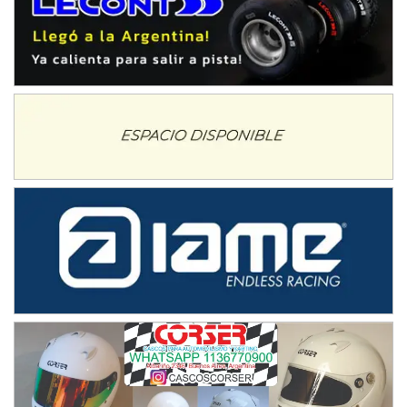
Humboldt (Santa Fe)
NORESTE SANTAFESINO - F6
Ciudad de Avellaneda (Asfalto)
Avellaneda (Santa Fe)
SUR SANTAFESINO - F4
José Samuel Sánchez (Tierra)
Rufino (Santa Fe)
TUCUMANO - F5
Juan Navarro (Asfalto)
El Timbó (Tucumán)