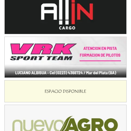
IAME SERIES ARGENTINA 6
Ramiro Tot (Asfalto)
Baradero (Buenos Aires)
KDO - F6
Ciudad de Trenque Lauquen (Asfalto)
Trenque Lauquen (Buenos Aires)
ENTRERRIANO - F6 (POSTERGADA)
Parque de la Velocidad (Asfalto)
Villaguay (Entre Ríos)
VICTORIENSE - F7
El Cerro (Tierra)
Victoria (Entre Ríos)
PATAGONICO - F6
Moto Club Reginense (Tierra)
Gral. E. Godoy (Río Negro)
CSK - F7
Juventud Unida (Tierra)
Humboldt (Santa Fe)