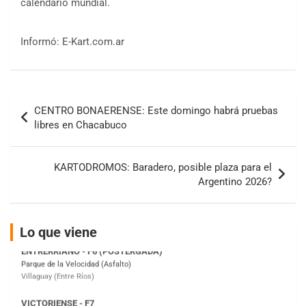
calendario mundial.
Informó: E-Kart.com.ar
COBERTURA ESPECIAL DE E-KART.COM.AR
Navegación
08/09-AGO
CENTRO BONAERENSE: Este domingo habrá pruebas
de
IAME SERIES ARGENTINA 6
libres en Chacabuco
Ramiro Tot (Asfalto)
entradas
Baradero (Buenos Aires)
KARTODROMOS: Baradero, posible plaza para el
KDO - F6
Argentino 2026?
Ciudad de Trenque Lauquen (Asfalto)
Trenque Lauquen (Buenos Aires)
ENTRERRIANO - F6 (POSTERGADA)
Lo que viene
Parque de la Velocidad (Asfalto)
Villaguay (Entre Ríos)
VICTORIENSE - F7
El Cerro (Tierra)
Victoria (Entre Ríos)