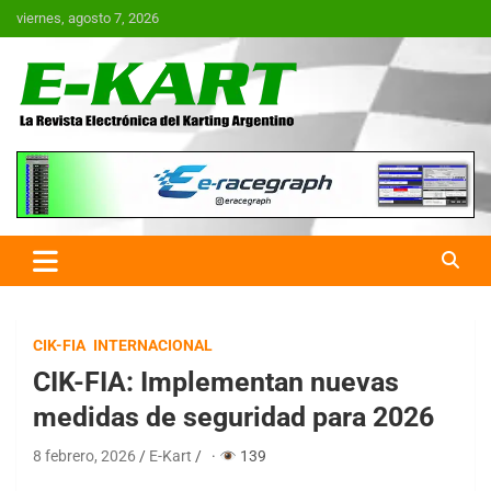
Saltar
viernes, agosto 7, 2026
al
contenido
E-Kart.com.ar | La Revista
Electrónica del Karting en
Argentina
CIK-FIA
INTERNACIONAL
CIK-FIA: Implementan nuevas
medidas de seguridad para 2026
8 febrero, 2026
E-Kart
·
139