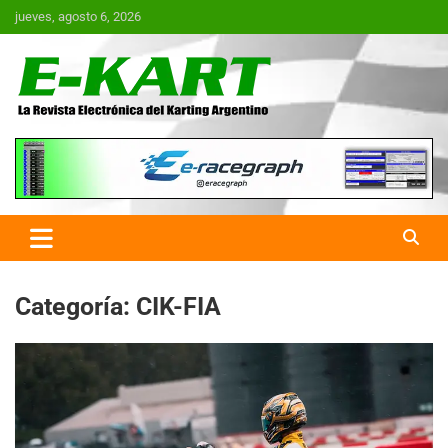
Saltar
jueves, agosto 6, 2026
al
contenido
E-Kart.com.ar | La Revista
Electrónica del Karting en
Argentina
Categoría:
CIK-FIA