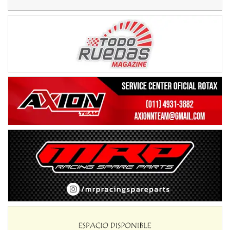
COBERTURA ESPECIAL DE E-KART.COM.AR
08/09-AGO
IAME SERIES ARGENTINA 6
Ramiro Tot (Asfalto)
Baradero (Buenos Aires)
KDO - F6
Ciudad de Trenque Lauquen (Asfalto)
Trenque Lauquen (Buenos Aires)
ENTRERRIANO - F6 (POSTERGADA)
Parque de la Velocidad (Asfalto)
Villaguay (Entre Ríos)
VICTORIENSE - F7
El Cerro (Tierra)
Victoria (Entre Ríos)
PATAGONICO - F6
Moto Club Reginense (Tierra)
Gral. E. Godoy (Río Negro)