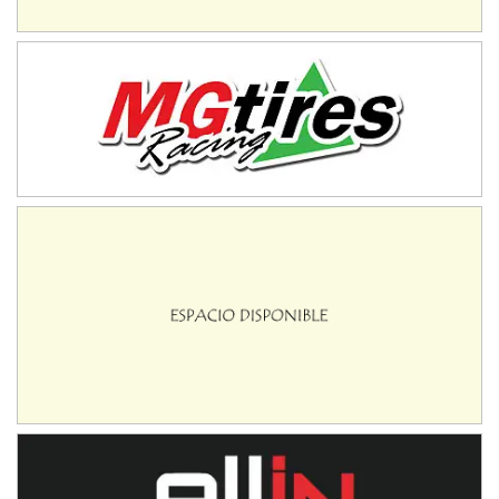
CSK - F7
Juventud Unida (Tierra)
Humboldt (Santa Fe)
NORESTE SANTAFESINO - F6
Ciudad de Avellaneda (Asfalto)
Avellaneda (Santa Fe)
SUR SANTAFESINO - F4
José Samuel Sánchez (Tierra)
Rufino (Santa Fe)
TUCUMANO - F5
Juan Navarro (Asfalto)
El Timbó (Tucumán)