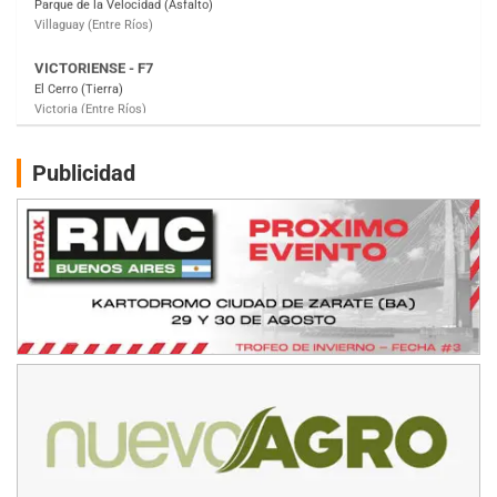
VICTORIENSE - F7
El Cerro (Tierra)
Victoria (Entre Ríos)
PATAGONICO - F6
Moto Club Reginense (Tierra)
Gral. E. Godoy (Río Negro)
Publicidad
CSK - F7
Juventud Unida (Tierra)
Humboldt (Santa Fe)
NORESTE SANTAFESINO - F6
Ciudad de Avellaneda (Asfalto)
Avellaneda (Santa Fe)
SUR SANTAFESINO - F4
José Samuel Sánchez (Tierra)
Rufino (Santa Fe)
TUCUMANO - F5
Juan Navarro (Asfalto)
El Timbó (Tucumán)