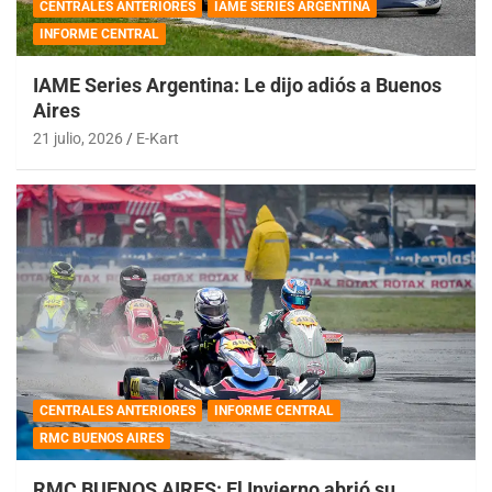
CENTRALES ANTERIORES
IAME SERIES ARGENTINA
INFORME CENTRAL
IAME Series Argentina: Le dijo adiós a Buenos
Aires
21 julio, 2026
E-Kart
CENTRALES ANTERIORES
INFORME CENTRAL
RMC BUENOS AIRES
RMC BUENOS AIRES: El Invierno abrió su