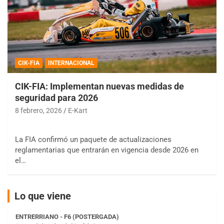
CIK-FIA
INTERNACIONAL
CIK-FIA: Implementan nuevas medidas de
seguridad para 2026
COBERTURA ESPECIAL DE E-KART.COM.AR
08/09-AGO
8 febrero, 2026
E-Kart
IAME SERIES ARGENTINA 6
Ramiro Tot (Asfalto)
La FIA confirmó un paquete de actualizaciones
Baradero (Buenos Aires)
reglamentarias que entrarán en vigencia desde 2026 en
el…
KDO - F6
Ciudad de Trenque Lauquen (Asfalto)
Trenque Lauquen (Buenos Aires)
Lo que viene
ENTRERRIANO - F6 (POSTERGADA)
Parque de la Velocidad (Asfalto)
Villaguay (Entre Ríos)