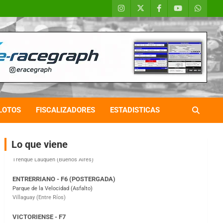
COBERTURA ESPECIAL DE E-KART.COM.AR
08/09-AGO
IAME SERIES ARGENTINA 6
Ramiro Tot (Asfalto)
Baradero (Buenos Aires)
LOTOS
FISCALIZADORES
ESTADISTICAS
KDO - F6
Ciudad de Trenque Lauquen (Asfalto)
Trenque Lauquen (Buenos Aires)
Lo que viene
ENTRERRIANO - F6 (POSTERGADA)
Parque de la Velocidad (Asfalto)
Villaguay (Entre Ríos)
VICTORIENSE - F7
El Cerro (Tierra)
Victoria (Entre Ríos)