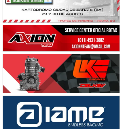
NORESTE SANTAFESINO - F6
Ciudad de Avellaneda (Asfalto)
Avellaneda (Santa Fe)
SUR SANTAFESINO - F4
José Samuel Sánchez (Tierra)
Rufino (Santa Fe)
TUCUMANO - F5
Juan Navarro (Asfalto)
El Timbó (Tucumán)