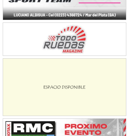
IAME SERIES ARGENTINA 6
Ramiro Tot (Asfalto)
Baradero (Buenos Aires)
KDO - F6
Ciudad de Trenque Lauquen (Asfalto)
Trenque Lauquen (Buenos Aires)
ENTRERRIANO - F6 (POSTERGADA)
Parque de la Velocidad (Asfalto)
Villaguay (Entre Ríos)
VICTORIENSE - F7
El Cerro (Tierra)
Victoria (Entre Ríos)
PATAGONICO - F6
Moto Club Reginense (Tierra)
Gral. E. Godoy (Río Negro)
CSK - F7
Juventud Unida (Tierra)
Humboldt (Santa Fe)