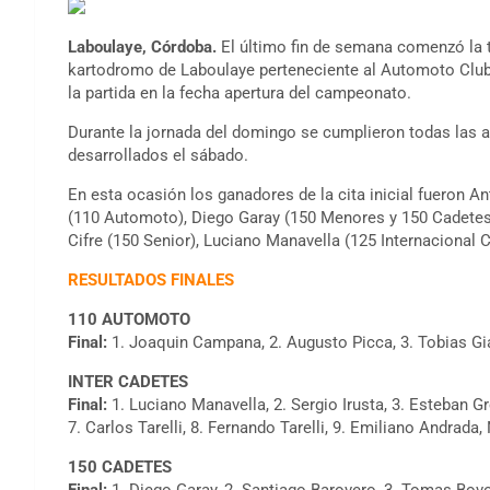
Laboulaye, Córdoba.
El último fin de semana comenzó la t
kartodromo de Laboulaye perteneciente al Automoto Club 
la partida en la fecha apertura del campeonato.
Durante la jornada del domingo se cumplieron todas las ac
desarrollados el sábado.
En esta ocasión los ganadores de la cita inicial fueron
(110 Automoto), Diego Garay (150 Menores y 150 Cadetes),
Cifre (150 Senior), Luciano Manavella (125 Internacional 
RESULTADOS FINALES
110 AUTOMOTO
Final:
1. Joaquin Campana, 2. Augusto Picca, 3. Tobias Gia
INTER CADETES
Final:
1. Luciano Manavella, 2. Sergio Irusta, 3. Esteban Gr
7. Carlos Tarelli, 8. Fernando Tarelli, 9. Emiliano Andrada, 
150 CADETES
Final:
1. Diego Garay, 2. Santiago Barovero, 3. Tomas Bovo