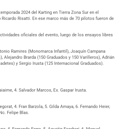
emporada 2024 del Karting en Tierra Zona Sur en el
Ricardo Risatti. En ese marco más de 70 pilotos fueron de
tividades oficiales del evento, luego de los ensayos libres
 Antonio Ramires (Monomarca Infantil), Joaquín Campana
 Alejandro Brarda (150 Graduados y 150 Varilleros), Adrián
Cadetes) y Sergio Irusta (125 Internacional Graduados).
iaime, 4. Salvador Marcos, Ex. Gaspar Irusta.
egorat, 4. Fran Barzola, 5. Gilda Amaya, 6. Fernando Heier,
Nc. Felipe Blas.
ne, 4. Fernando Ferro, 5. Agustin Forcheri, 6. Manuel