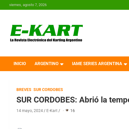
Saltar
viernes, agosto 7, 2026
al
contenido
E-Kart.com.ar | La
Revista Electrónica del
INICIO
ARGENTINO
IAME SERIES ARGENTINA
Karting en Argentina
BREVES
SUR CORDOBES
SUR CORDOBES: Abrió la temp
14 mayo, 2024
E-Kart
·
16