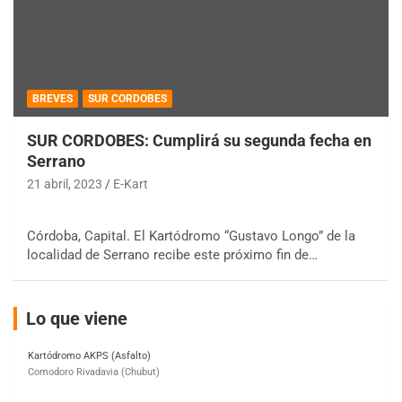
COBERTURA ON-LINE DE E-KART.COM.AR
15/16/17-AGO
BREVES
SUR CORDOBES
SUR CORDOBES: Cumplirá su segunda fecha en
Serrano
APAK - F6
Ciudad de Zárate (Asfalto)
21 abril, 2023
E-Kart
Zárate (Buenos Aires)
PROKART METROPOLITANO - F1
Córdoba, Capital. El Kartódromo “Gustavo Longo” de la
Rubén Luis Di Palma (Asfalto)
localidad de Serrano recibe este próximo fin de…
Ciudad Evita (Buenos Aires)
AKPS - F6
Kartódromo AKPS (Asfalto)
Lo que viene
Comodoro Rivadavia (Chubut)
CORDOBES ASFALTO - F7
Complejo Valentín Lauret (Tierra)
Colonia Caroya (Córdoba)