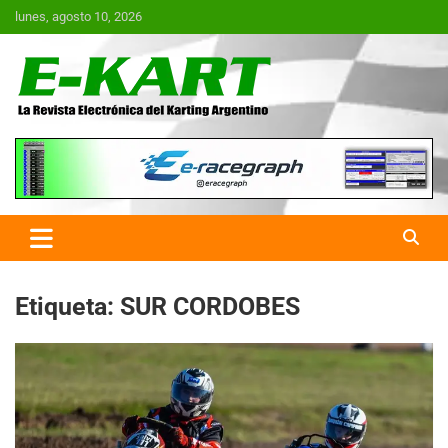
Saltar
lunes, agosto 10, 2026
al
contenido
E-Kart.com.ar | La Revista
Electrónica del Karting en
Argentina
Etiqueta:
SUR CORDOBES