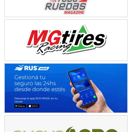
APAK - F6
Ciudad de Zárate (Asfalto)
Zárate (Buenos Aires)
PROKART METROPOLITANO - F1
Rubén Luis Di Palma (Asfalto)
Ciudad Evita (Buenos Aires)
AKPS - F6
Kartódromo AKPS (Asfalto)
Comodoro Rivadavia (Chubut)
CORDOBES ASFALTO - F7
Complejo Valentín Lauret (Tierra)
Colonia Caroya (Córdoba)
ENTRERRIANO - F6
Parque de la Velocidad (Asfalto)
Villaguay (Entre Ríos)
SUR ENTRERRIANO - F6