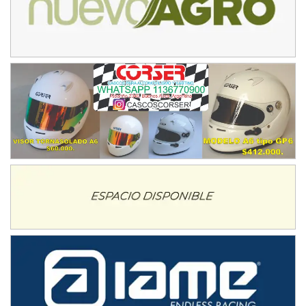
Hugo "Gato" Molini (Tierra)
Nogoyá (Entre Ríos)
RIOJANO - F6
Ciudad de La Rioja (Asfalto)
La Rioja (La Rioja)
PROKART NEUQUINO - F6
Autódromo de Neuquén (Asfalto)
Centenario (Neuquén)
CENTRO BONAERENSE - F6
Emilio Parisi (Tierra)
25 de Mayo (Buenos Aires)