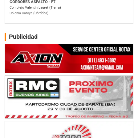
ENTRERRIANO - F6
Parque de la Velocidad (Asfalto)
Villaguay (Entre Ríos)
SUR ENTRERRIANO - F6
Publicidad
Hugo "Gato" Molini (Tierra)
Nogoyá (Entre Ríos)
RIOJANO - F6
Ciudad de La Rioja (Asfalto)
La Rioja (La Rioja)
PROKART NEUQUINO - F6
Autódromo de Neuquén (Asfalto)
Centenario (Neuquén)
CENTRO BONAERENSE - F6
Emilio Parisi (Tierra)
25 de Mayo (Buenos Aires)
COBERTURA ON-LINE DE E-KART.COM.AR
15/16/17-AGO