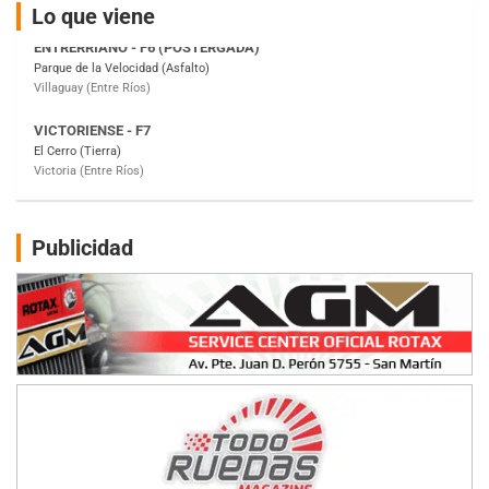
Lo que viene
ENTRERRIANO - F6 (POSTERGADA)
Parque de la Velocidad (Asfalto)
Villaguay (Entre Ríos)
VICTORIENSE - F7
El Cerro (Tierra)
Victoria (Entre Ríos)
PATAGONICO - F6
Moto Club Reginense (Tierra)
Gral. E. Godoy (Río Negro)
Publicidad
CSK - F7
Juventud Unida (Tierra)
Humboldt (Santa Fe)
NORESTE SANTAFESINO - F6
Ciudad de Avellaneda (Asfalto)
Avellaneda (Santa Fe)
SUR SANTAFESINO - F4
José Samuel Sánchez (Tierra)
Rufino (Santa Fe)