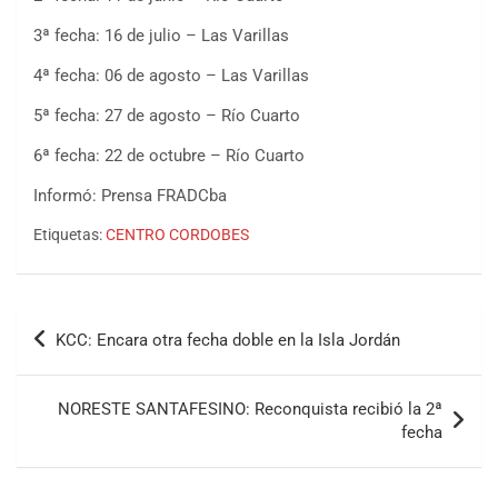
3ª fecha: 16 de julio – Las Varillas
4ª fecha: 06 de agosto – Las Varillas
5ª fecha: 27 de agosto – Río Cuarto
6ª fecha: 22 de octubre – Río Cuarto
Informó: Prensa FRADCba
Etiquetas:
CENTRO CORDOBES
COBERTURA ESPECIAL DE E-KART.COM.AR
08/09-AGO
Navegación
KCC: Encara otra fecha doble en la Isla Jordán
IAME SERIES ARGENTINA 6
de
Ramiro Tot (Asfalto)
Baradero (Buenos Aires)
entradas
NORESTE SANTAFESINO: Reconquista recibió la 2ª
KDO - F6
fecha
Ciudad de Trenque Lauquen (Asfalto)
Trenque Lauquen (Buenos Aires)