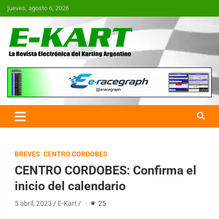
Saltar
jueves, agosto 6, 2026
al
contenido
E-Kart.com.ar | La Revista
Electrónica del Karting en
Argentina
BREVES
CENTRO CORDOBES
CENTRO CORDOBES: Confirma el
inicio del calendario
5 abril, 2023
E-Kart
·
25