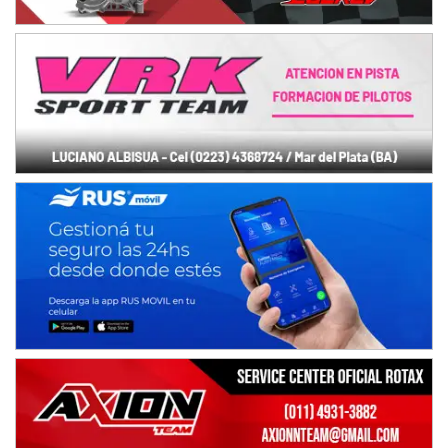
PATAGONICO - F6
Moto Club Reginense (Tierra)
Gral. E. Godoy (Río Negro)
CSK - F7
Juventud Unida (Tierra)
Humboldt (Santa Fe)
NORESTE SANTAFESINO - F6
Ciudad de Avellaneda (Asfalto)
Avellaneda (Santa Fe)
SUR SANTAFESINO - F4
José Samuel Sánchez (Tierra)
Rufino (Santa Fe)
TUCUMANO - F5
Juan Navarro (Asfalto)
El Timbó (Tucumán)