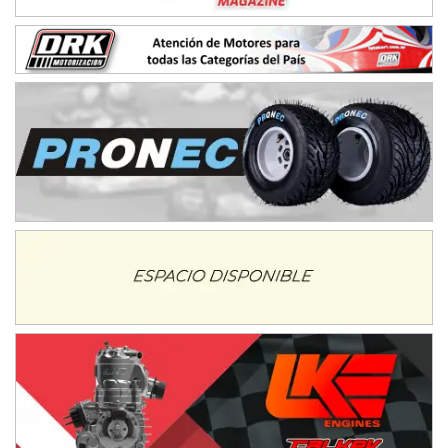
TUCUMANO - F5
Juan Navarro (Asfalto)
El Timbó (Tucumán)
COBERTURA ESPECIAL DE E-KART.COM.AR
08/09-AGO
IAME SERIES ARGENTINA 6
Ramiro Tot (Asfalto)
Baradero (Buenos Aires)
KDO - F6
Ciudad de Trenque Lauquen (Asfalto)
Trenque Lauquen (Buenos Aires)
ENTRERRIANO - F6 (POSTERGADA)
Parque de la Velocidad (Asfalto)
Villaguay (Entre Ríos)
VICTORIENSE - F7
El Cerro (Tierra)
Victoria (Entre Ríos)