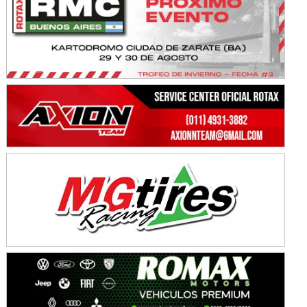
NORESTE SANTAFESINO - F6
Ciudad de Avellaneda (Asfalto)
Avellaneda (Santa Fe)
SUR SANTAFESINO - F4
José Samuel Sánchez (Tierra)
Rufino (Santa Fe)
TUCUMANO - F5
Juan Navarro (Asfalto)
El Timbó (Tucumán)