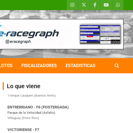
COBERTURA ESPECIAL DE E-KART.COM.AR
08/09-AGO
IAME SERIES ARGENTINA 6
Ramiro Tot (Asfalto)
Baradero (Buenos Aires)
LOTOS
FISCALIZADORES
ESTADISTICAS
KDO - F6
Ciudad de Trenque Lauquen (Asfalto)
Trenque Lauquen (Buenos Aires)
Lo que viene
ENTRERRIANO - F6 (POSTERGADA)
Parque de la Velocidad (Asfalto)
Villaguay (Entre Ríos)
VICTORIENSE - F7
El Cerro (Tierra)
Victoria (Entre Ríos)