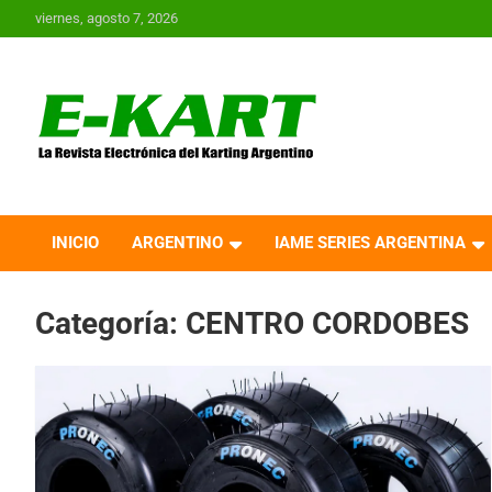
Saltar
viernes, agosto 7, 2026
al
contenido
E-Kart.com.ar | La
Revista Electrónica del
INICIO
ARGENTINO
IAME SERIES ARGENTINA
Karting en Argentina
Categoría:
CENTRO CORDOBES