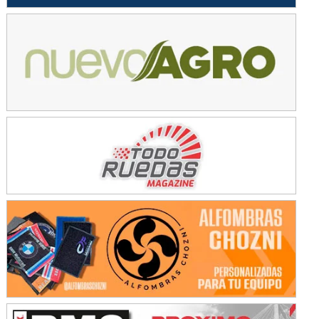
Ramiro Tot (Asfalto)
Baradero (Buenos Aires)
KDO - F6
Ciudad de Trenque Lauquen (Asfalto)
Trenque Lauquen (Buenos Aires)
ENTRERRIANO - F6 (POSTERGADA)
Parque de la Velocidad (Asfalto)
Villaguay (Entre Ríos)
VICTORIENSE - F7
El Cerro (Tierra)
Victoria (Entre Ríos)
PATAGONICO - F6
Moto Club Reginense (Tierra)
Gral. E. Godoy (Río Negro)
CSK - F7
Juventud Unida (Tierra)
Humboldt (Santa Fe)