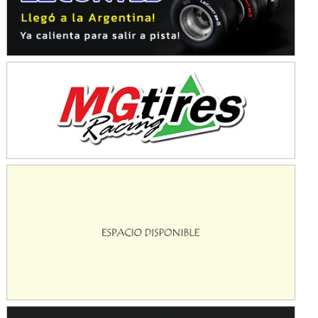
NORESTE SANTAFESINO - F6
Ciudad de Avellaneda (Asfalto)
Avellaneda (Santa Fe)
SUR SANTAFESINO - F4
José Samuel Sánchez (Tierra)
Rufino (Santa Fe)
TUCUMANO - F5
Juan Navarro (Asfalto)
El Timbó (Tucumán)