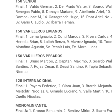
150 SENIOR
Final:
1. Valdo German, 2. Del Prado Walter, 3. Soardo Walte
Benegas Pablo, 8. Donayo Mariano, 9. Abellonio Ariel, 10. 
Comba Jose M, 14. Casagrande Hugo, 15. Pont Ariel, Nc. A
Sv. Garis Claudio, Sv. Ibarra Hernan.
150 VARILLEROS LIVIANOS
Final:
1. Lema Ignacio, 2. Conti Marcos, 3. Rivera Carlos, 4.
Heredia Brian, 8. Lalich Renzo, 9. Alavrez Ignacio, 10. Tose
Mondino Agustin, Sv. Recalt Luis, Ex. Mora Lucas.
150 VARILLEROS PESADOS
Final:
1. Bruno Marcos, 2. Capitani Maximo, 3. Soardo Walte
Santino, 7. Rojas Cesar, 8. Dessi Santino, 9. Tapia Sebasti
Nicolas.
125 INTERNACIONAL
Final:
1. Payero Federico, 2. Clara Juan, 3. Brarda Alejandr
Meitchtri Nicolas, 8. Giraudo Luciano, 9. Valle Martin, 10. 
Cuello Nicolas.
MONOM.INFANTIL
Final A:
1. Grosso Benjamin, 2. Benitez Mirko, 3. Ibarra Fra