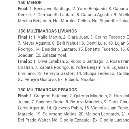
150 MENOR
Final:
1. Benevene Santiago, 2. Yofre Benjamin, 3. Gabarra 
Denzel, 7. Germanetti Lautaro, 8. Catania Agustin, 9. Abel
Medina Benjamin, Nc. Morales Celina, Nc. Signorille Thiag
150 MULTIMARCAS LIVIANOS
Final 1:
1. Valle Martin, 2. Clara Juan, 3. Cerino Federico E,
7. Meyer Agustin, 8. Belli Nahuel, 9. Conti Luis, 10. Luja
Rodrigo, 14. Desiderio Lautaro, 15. Bonetto Federico, 16.
Joaquin, Ex. Zalazar Yoel.
Final 2:
1. Oliva Esteban, 2. Rubiolo Santiago, 3. Rosa Fra
Cristian, 7. Zapata Rodrigo, 8. Yofre Benjamin, 9. Eujanian
Emiliano, 13. Ferreyra Gaston, 14. Stuppa Federico, 15. Sa
Sv. Pereyra Gustavo, Ex. Rubiolo Nicolas.
150 MULTIMARCAS PESADOS
Final:
1. Gregorat Esteban, 2. Quiroga Mauricio, 3. Huzulia
Julian, 7. Sanchez Dario, 8. Botazo Mauricio, 9. Garis Cla
Lerda Agustin, 14. Quevedo Pablo, 15. Vignolo Juan Pablo,
Marcelo, 19. Salomone Matias, 20. Maison Leonardo, 21. C
Del Prado Walter, Nc. Cipolla Ezequiel, Ex. Cipolla Luciano