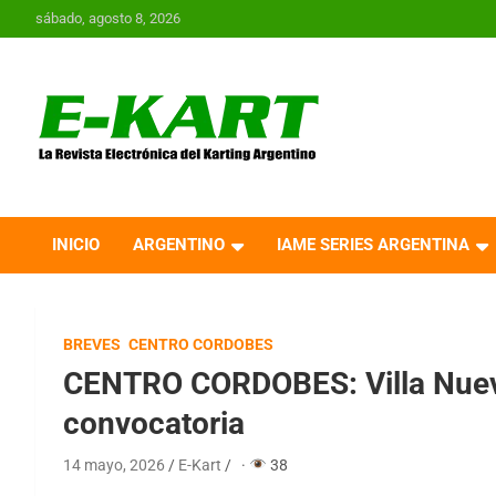
Saltar
sábado, agosto 8, 2026
al
contenido
E-Kart.com.ar | La
Revista Electrónica del
INICIO
ARGENTINO
IAME SERIES ARGENTINA
Karting en Argentina
BREVES
CENTRO CORDOBES
CENTRO CORDOBES: Villa Nueva
convocatoria
14 mayo, 2026
E-Kart
·
38