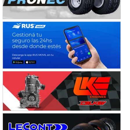
IAME SERIES ARGENTINA 6
Ramiro Tot (Asfalto)
Baradero (Buenos Aires)
KDO - F6
Ciudad de Trenque Lauquen (Asfalto)
Trenque Lauquen (Buenos Aires)
ENTRERRIANO - F6 (POSTERGADA)
Parque de la Velocidad (Asfalto)
Villaguay (Entre Ríos)
VICTORIENSE - F7
El Cerro (Tierra)
Victoria (Entre Ríos)
PATAGONICO - F6
Moto Club Reginense (Tierra)
Gral. E. Godoy (Río Negro)
CSK - F7
Juventud Unida (Tierra)
Humboldt (Santa Fe)