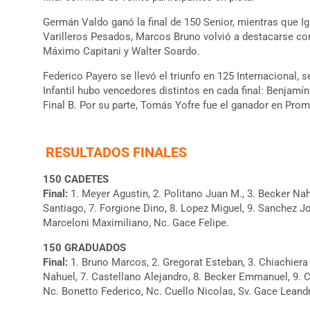
Germán Valdo ganó la final de 150 Senior, mientras que Ig
Varilleros Pesados, Marcos Bruno volvió a destacarse co
Máximo Capitani y Walter Soardo.
Federico Payero se llevó el triunfo en 125 Internacional,
Infantil hubo vencedores distintos en cada final: Benjamí
Final B. Por su parte, Tomás Yofre fue el ganador en Pro
RESULTADOS FINALES
150 CADETES
Final:
1. Meyer Agustin, 2. Politano Juan M., 3. Becker Nah
Santiago, 7. Forgione Dino, 8. Lopez Miguel, 9. Sanchez Jo
Marceloni Maximiliano, Nc. Gace Felipe.
150 GRADUADOS
Final:
1. Bruno Marcos, 2. Gregorat Esteban, 3. Chiachiera 
Nahuel, 7. Castellano Alejandro, 8. Becker Emmanuel, 9. C
Nc. Bonetto Federico, Nc. Cuello Nicolas, Sv. Gace Leand