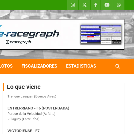
COBERTURA ESPECIAL DE E-KART.COM.AR
08/09-AGO
IAME SERIES ARGENTINA 6
Ramiro Tot (Asfalto)
Baradero (Buenos Aires)
LOTOS
FISCALIZADORES
ESTADISTICAS
KDO - F6
Ciudad de Trenque Lauquen (Asfalto)
Trenque Lauquen (Buenos Aires)
Lo que viene
ENTRERRIANO - F6 (POSTERGADA)
Parque de la Velocidad (Asfalto)
Villaguay (Entre Ríos)
VICTORIENSE - F7
El Cerro (Tierra)
Victoria (Entre Ríos)