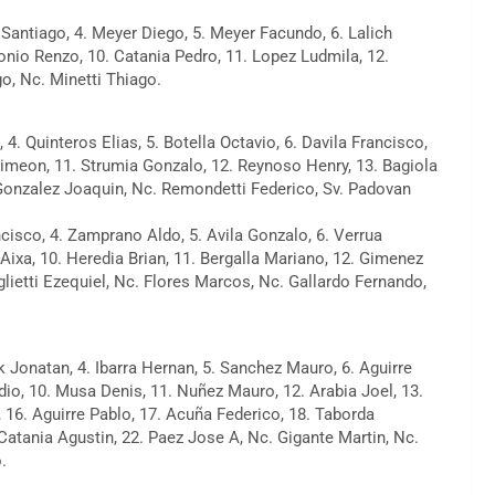
Santiago, 4. Meyer Diego, 5. Meyer Facundo, 6. Lalich
lonio Renzo, 10. Catania Pedro, 11. Lopez Ludmila, 12.
o, Nc. Minetti Thiago.
 4. Quinteros Elias, 5. Botella Octavio, 6. Davila Francisco,
n Simeon, 11. Strumia Gonzalo, 12. Reynoso Henry, 13. Bagiola
 Gonzalez Joaquin, Nc. Remondetti Federico, Sv. Padovan
ncisco, 4. Zamprano Aldo, 5. Avila Gonzalo, 6. Verrua
 Aixa, 10. Heredia Brian, 11. Bergalla Mariano, 12. Gimenez
glietti Ezequiel, Nc. Flores Marcos, Nc. Gallardo Fernando,
k Jonatan, 4. Ibarra Hernan, 5. Sanchez Mauro, 6. Aguirre
udio, 10. Musa Denis, 11. Nuñez Mauro, 12. Arabia Joel, 13.
 16. Aguirre Pablo, 17. Acuña Federico, 18. Taborda
atania Agustin, 22. Paez Jose A, Nc. Gigante Martin, Nc.
.