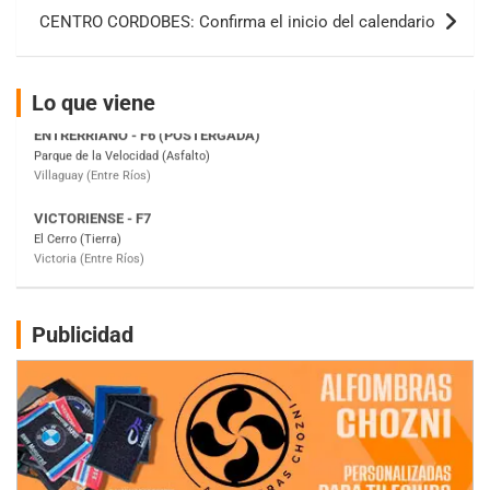
entradas
KDO - F6
CENTRO CORDOBES: Confirma el inicio del calendario
Ciudad de Trenque Lauquen (Asfalto)
Trenque Lauquen (Buenos Aires)
Lo que viene
ENTRERRIANO - F6 (POSTERGADA)
Parque de la Velocidad (Asfalto)
Villaguay (Entre Ríos)
VICTORIENSE - F7
El Cerro (Tierra)
Victoria (Entre Ríos)
PATAGONICO - F6
Moto Club Reginense (Tierra)
Gral. E. Godoy (Río Negro)
Publicidad
CSK - F7
Juventud Unida (Tierra)
Humboldt (Santa Fe)
NORESTE SANTAFESINO - F6
Ciudad de Avellaneda (Asfalto)
Avellaneda (Santa Fe)