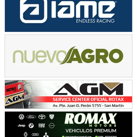
VICTORIENSE - F7
El Cerro (Tierra)
Victoria (Entre Ríos)
PATAGONICO - F6
Moto Club Reginense (Tierra)
Gral. E. Godoy (Río Negro)
CSK - F7
Juventud Unida (Tierra)
Humboldt (Santa Fe)
NORESTE SANTAFESINO - F6
Ciudad de Avellaneda (Asfalto)
Avellaneda (Santa Fe)
SUR SANTAFESINO - F4
José Samuel Sánchez (Tierra)
Rufino (Santa Fe)
TUCUMANO - F5
Juan Navarro (Asfalto)
El Timbó (Tucumán)