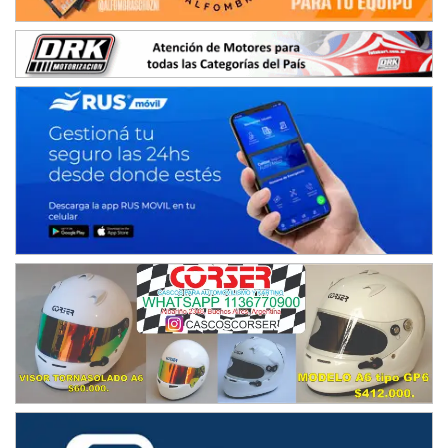
SUR SANTAFESINO - F4
José Samuel Sánchez (Tierra)
Rufino (Santa Fe)
TUCUMANO - F5
Juan Navarro (Asfalto)
El Timbó (Tucumán)
COBERTURA ESPECIAL DE E-KART.COM.AR
08/09-AGO
IAME SERIES ARGENTINA 6
Ramiro Tot (Asfalto)
Baradero (Buenos Aires)
KDO - F6
Ciudad de Trenque Lauquen (Asfalto)
Trenque Lauquen (Buenos Aires)
ENTRERRIANO - F6 (POSTERGADA)
Parque de la Velocidad (Asfalto)
Villaguay (Entre Ríos)