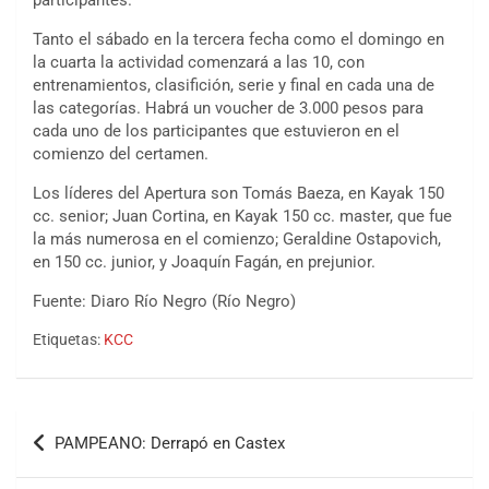
participantes.
Tanto el sábado en la tercera fecha como el domingo en
la cuarta la actividad comenzará a las 10, con
entrenamientos, clasifición, serie y final en cada una de
las categorías. Habrá un voucher de 3.000 pesos para
cada uno de los participantes que estuvieron en el
comienzo del certamen.
Los líderes del Apertura son Tomás Baeza, en Kayak 150
cc. senior; Juan Cortina, en Kayak 150 cc. master, que fue
la más numerosa en el comienzo; Geraldine Ostapovich,
en 150 cc. junior, y Joaquín Fagán, en prejunior.
Fuente: Diaro Río Negro (Río Negro)
Etiquetas:
KCC
COBERTURA ESPECIAL DE E-KART.COM.AR
08/09-AGO
Navegación
IAME SERIES ARGENTINA 6
PAMPEANO: Derrapó en Castex
Ramiro Tot (Asfalto)
de
Baradero (Buenos Aires)