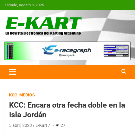
Saltar
sábado, agosto 8, 2026
al
contenido
E-Kart.com.ar | La Revista
Electrónica del Karting en
Argentina
KCC
MEDIOS
KCC: Encara otra fecha doble en la
Isla Jordán
5 abril, 2023
E-Kart
·
27