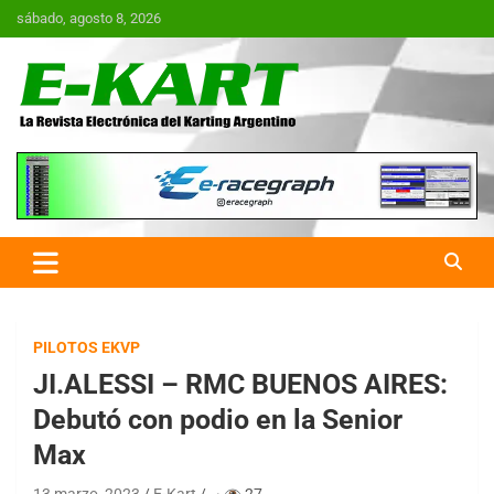
Saltar
sábado, agosto 8, 2026
al
contenido
E-Kart.com.ar | La Revista
Electrónica del Karting en
Argentina
PILOTOS EKVP
JI.ALESSI – RMC BUENOS AIRES:
Debutó con podio en la Senior
Max