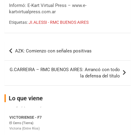
Informó: E-Kart Virtual Press – www.e-
kartvirtualpress.com.ar
COBERTURA ESPECIAL DE E-KART.COM.AR
Etiquetas:
JI.ALESSI - RMC BUENOS AIRES
08/09-AGO
IAME SERIES ARGENTINA 6
Ramiro Tot (Asfalto)
Navegación
Baradero (Buenos Aires)
AZK: Comienzo con señales positivas
de
KDO - F6
entradas
Ciudad de Trenque Lauquen (Asfalto)
G.CARREIRA – RMC BUENOS AIRES: Arrancó con todo
Trenque Lauquen (Buenos Aires)
la defensa del título
ENTRERRIANO - F6 (POSTERGADA)
Parque de la Velocidad (Asfalto)
Villaguay (Entre Ríos)
Lo que viene
VICTORIENSE - F7
El Cerro (Tierra)
Victoria (Entre Ríos)
PATAGONICO - F6