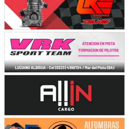
Baradero (Buenos Aires)
KDO - F6
Ciudad de Trenque Lauquen (Asfalto)
Trenque Lauquen (Buenos Aires)
ENTRERRIANO - F6 (POSTERGADA)
Parque de la Velocidad (Asfalto)
Villaguay (Entre Ríos)
VICTORIENSE - F7
El Cerro (Tierra)
Victoria (Entre Ríos)
PATAGONICO - F6
Moto Club Reginense (Tierra)
Gral. E. Godoy (Río Negro)
CSK - F7
Juventud Unida (Tierra)
Humboldt (Santa Fe)
NORESTE SANTAFESINO - F6
Ciudad de Avellaneda (Asfalto)