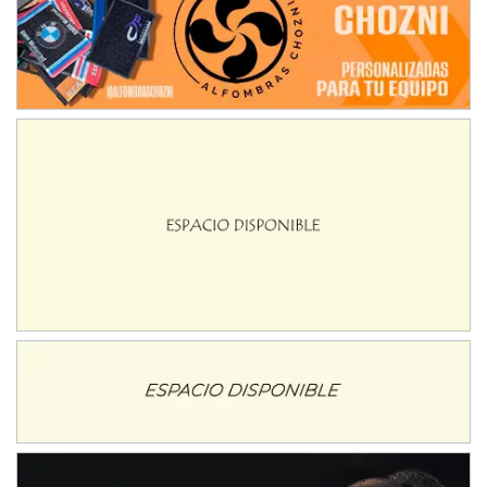
Avellaneda (Santa Fe)
SUR SANTAFESINO - F4
José Samuel Sánchez (Tierra)
Rufino (Santa Fe)
TUCUMANO - F5
Juan Navarro (Asfalto)
El Timbó (Tucumán)