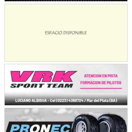
José Samuel Sánchez (Tierra)
Rufino (Santa Fe)
TUCUMANO - F5
Juan Navarro (Asfalto)
El Timbó (Tucumán)
COBERTURA ESPECIAL DE E-KART.COM.AR
08/09-AGO
IAME SERIES ARGENTINA 6
Ramiro Tot (Asfalto)
Baradero (Buenos Aires)
KDO - F6
Ciudad de Trenque Lauquen (Asfalto)
Trenque Lauquen (Buenos Aires)
ENTRERRIANO - F6 (POSTERGADA)
Parque de la Velocidad (Asfalto)
Villaguay (Entre Ríos)
VICTORIENSE - F7