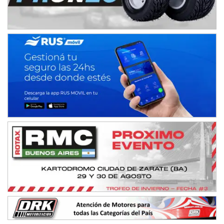
El Cerro (Tierra)
Victoria (Entre Ríos)
PATAGONICO - F6
Moto Club Reginense (Tierra)
Gral. E. Godoy (Río Negro)
CSK - F7
Juventud Unida (Tierra)
Humboldt (Santa Fe)
NORESTE SANTAFESINO - F6
Ciudad de Avellaneda (Asfalto)
Avellaneda (Santa Fe)
SUR SANTAFESINO - F4
José Samuel Sánchez (Tierra)
Rufino (Santa Fe)
TUCUMANO - F5
Juan Navarro (Asfalto)
El Timbó (Tucumán)