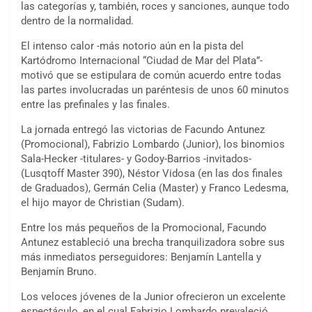
las categorías y, también, roces y sanciones, aunque todo
dentro de la normalidad.
El intenso calor -más notorio aún en la pista del
Kartódromo Internacional “Ciudad de Mar del Plata”-
motivó que se estipulara de común acuerdo entre todas
las partes involucradas un paréntesis de unos 60 minutos
entre las prefinales y las finales.
La jornada entregó las victorias de Facundo Antunez
(Promocional), Fabrizio Lombardo (Junior), los binomios
Sala-Hecker -titulares- y Godoy-Barrios -invitados-
(Lusqtoff Master 390), Néstor Vidosa (en las dos finales
de Graduados), Germán Celia (Master) y Franco Ledesma,
el hijo mayor de Christian (Sudam).
Entre los más pequeños de la Promocional, Facundo
Antunez estableció una brecha tranquilizadora sobre sus
más inmediatos perseguidores: Benjamín Lantella y
Benjamín Bruno.
Los veloces jóvenes de la Junior ofrecieron un excelente
espectáculo, en el cual Fabrizio Lombardo prevaleció