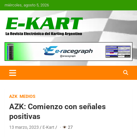
Saltar
miércoles, agosto 5, 2026
al
contenido
E-Kart.com.ar | La Revista
Electrónica del Karting en
Argentina
AZK
MEDIOS
AZK: Comienzo con señales
positivas
13 marzo, 2023
E-Kart
·
27