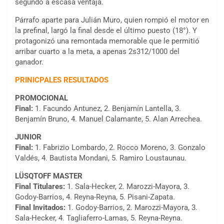
segundo a escasa ventaja.
Párrafo aparte para Julián Muro, quien rompió el motor en
la prefinal, largó la final desde el último puesto (18°). Y
protagonizó una remontada memorable que le permitió
arribar cuarto a la meta, a apenas 2s312/1000 del
ganador.
PRINICPALES RESULTADOS
PROMOCIONAL
Final:
1. Facundo Antunez, 2. Benjamín Lantella, 3.
Benjamín Bruno, 4. Manuel Calamante, 5. Alan Arrechea.
JUNIOR
Final:
1. Fabrizio Lombardo, 2. Rocco Moreno, 3. Gonzalo
Valdés, 4. Bautista Mondani, 5. Ramiro Loustaunau.
LÜSQTOFF MASTER
Final Titulares:
1. Sala-Hecker, 2. Marozzi-Mayora, 3.
Godoy-Barrios, 4. Reyna-Reyna, 5. Pisani-Zapata.
Final Invitados:
1. Godoy-Barrios, 2. Marozzi-Mayora, 3.
Sala-Hecker, 4. Tagliaferro-Lamas, 5. Reyna-Reyna.