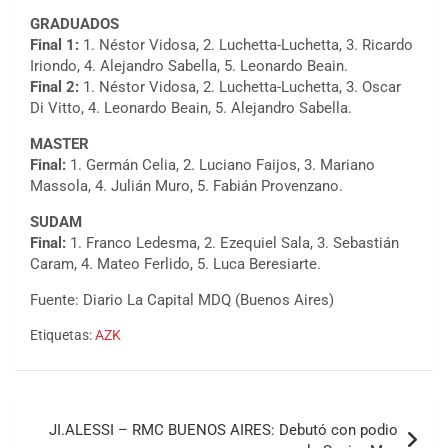
GRADUADOS
Final 1:
1. Néstor Vidosa, 2. Luchetta-Luchetta, 3. Ricardo
Iriondo, 4. Alejandro Sabella, 5. Leonardo Beain.
Final 2:
1. Néstor Vidosa, 2. Luchetta-Luchetta, 3. Oscar
Di Vitto, 4. Leonardo Beain, 5. Alejandro Sabella.
MASTER
Final:
1. Germán Celia, 2. Luciano Faijos, 3. Mariano
Massola, 4. Julián Muro, 5. Fabián Provenzano.
SUDAM
Final:
1. Franco Ledesma, 2. Ezequiel Sala, 3. Sebastián
Caram, 4. Mateo Ferlido, 5. Luca Beresiarte.
Fuente: Diario La Capital MDQ (Buenos Aires)
COBERTURA ESPECIAL DE E-KART.COM.AR
08/09-AGO
Etiquetas:
AZK
IAME SERIES ARGENTINA 6
Ramiro Tot (Asfalto)
Baradero (Buenos Aires)
Navegación
JI.ALESSI – RMC BUENOS AIRES: Debutó con podio
KDO - F6
de