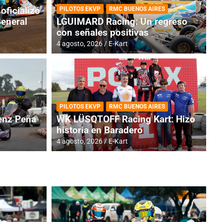
oficializó
PILOTOS EKVP
RMC BUENOS AIRES
General
LGUIMARD Racing: Un regreso
con señales positivas
4 agosto, 2026
E-Kart
RMC BUENOS AIRES
BR
ES: Cerró una jornada
I
PILOTOS EKVP
RMC BUENOS AIRES
adero
f
nz Peña
WK LÜSQTOFF Racing Kart: Hizo
historia en Baradero
6 a
4 agosto, 2026
E-Kart