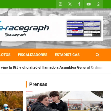
LOTOS
FISCALIZADORES
ESTADISTICAS
ó el llamado a Asamblea General Ordinaria
IAME SERIES ARGEN
Prensas