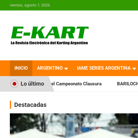
Saltar
viernes, agosto 7, 2026
al
contenido
E-Kart.com.ar | La
Revista Electrónica del
INICIO
ARGENTINO
IAME SERIES ARGENTINA
Karting en Argentina
Lo último
a el Campeonato Clausura
BARILOCHENSE: Preparan una jor
Destacadas