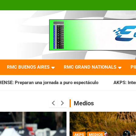
RMC BUENOS AIRES
RMC GRAND NATIONALS
PI
nada a puro espectáculo
AKPS: Intervino la IGJ y oficializ
Medios
AKPS
MEDIOS