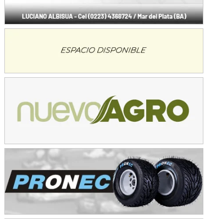
Avellaneda (Santa Fe)
SUR SANTAFESINO - F4
José Samuel Sánchez (Tierra)
Rufino (Santa Fe)
TUCUMANO - F5
Juan Navarro (Asfalto)
El Timbó (Tucumán)