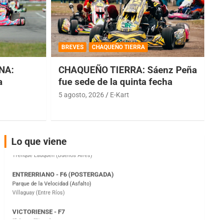
COBERTURA ESPECIAL DE E-KART.COM.AR
08/09-AGO
BREVES
CHAQUEÑO TIERRA
IAME SERIES ARGENTINA 6
NA:
CHAQUEÑO TIERRA: Sáenz Peña
Ramiro Tot (Asfalto)
Baradero (Buenos Aires)
a
fue sede de la quinta fecha
5 agosto, 2026
E-Kart
KDO - F6
Ciudad de Trenque Lauquen (Asfalto)
Trenque Lauquen (Buenos Aires)
ENTRERRIANO - F6 (POSTERGADA)
Lo que viene
Parque de la Velocidad (Asfalto)
Villaguay (Entre Ríos)
VICTORIENSE - F7
El Cerro (Tierra)
Victoria (Entre Ríos)
PATAGONICO - F6
Moto Club Reginense (Tierra)