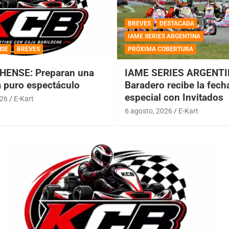
BREVES
DESTACADA
IAME SERIES ARGENTINA
NSE
BREVES
PRÓXIMA COBERTURA
HENSE: Preparan una
IAME SERIES ARGENTI
a puro espectáculo
Baradero recibe la fech
especial con Invitados
026
E-Kart
6 agosto, 2026
E-Kart