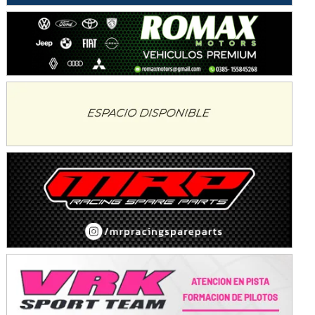
KDO - F6
Ciudad de Trenque Lauquen (Asfalto)
Trenque Lauquen (Buenos Aires)
ENTRERRIANO - F6 (POSTERGADA)
Parque de la Velocidad (Asfalto)
Villaguay (Entre Ríos)
VICTORIENSE - F7
El Cerro (Tierra)
Victoria (Entre Ríos)
PATAGONICO - F6
Moto Club Reginense (Tierra)
Gral. E. Godoy (Río Negro)
CSK - F7
Juventud Unida (Tierra)
Humboldt (Santa Fe)
NORESTE SANTAFESINO - F6
Ciudad de Avellaneda (Asfalto)