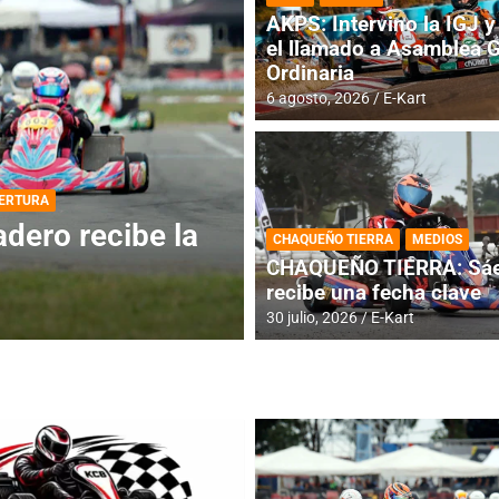
AKPS: Intervino la IGJ y 
el llamado a Asamblea 
Ordinaria
6 agosto, 2026
E-Kart
DESTACADA
INFORME CENTRAL
ios para la
RMC BUENOS AIR
CHAQUEÑO TIERRA
MEDIOS
histórica en Bar
CHAQUEÑO TIERRA: Sáe
recibe una fecha clave
4 agosto, 2026
E-Kart
30 julio, 2026
E-Kart