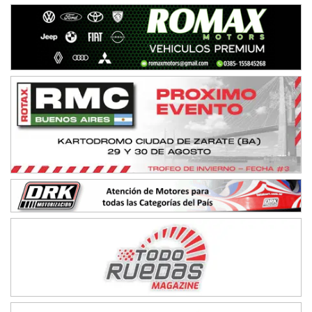
APAK - F6
Ciudad de Zárate (Asfalto)
Zárate (Buenos Aires)
PROKART METROPOLITANO - F1
Rubén Luis Di Palma (Asfalto)
Ciudad Evita (Buenos Aires)
AKPS - F6
Kartódromo AKPS (Asfalto)
Comodoro Rivadavia (Chubut)
CORDOBES ASFALTO - F7
Complejo Valentín Lauret (Tierra)
Colonia Caroya (Córdoba)
ENTRERRIANO - F6
Parque de la Velocidad (Asfalto)
Villaguay (Entre Ríos)
SUR ENTRERRIANO - F6
Hugo "Gato" Molini (Tierra)
Nogoyá (Entre Ríos)