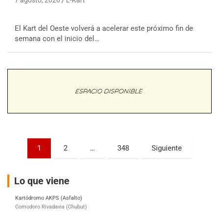
COBERTURA ON-LINE DE E-KART.COM.AR
15/16/17-AGO
El Kart del Oeste volverá a acelerar este próximo fin de
semana con el inicio del…
APAK - F6
Ciudad de Zárate (Asfalto)
Zárate (Buenos Aires)
PROKART METROPOLITANO - F1
Rubén Luis Di Palma (Asfalto)
Ciudad Evita (Buenos Aires)
AKPS - F6
Paginación
Kartódromo AKPS (Asfalto)
1
2
…
348
Siguiente
Comodoro Rivadavia (Chubut)
de
CORDOBES ASFALTO - F7
entradas
Lo que viene
Complejo Valentín Lauret (Tierra)
Colonia Caroya (Córdoba)
ENTRERRIANO - F6
Parque de la Velocidad (Asfalto)