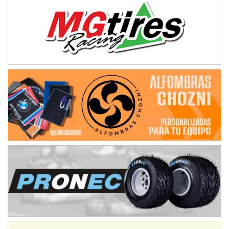
RIOJANO - F6
Ciudad de La Rioja (Asfalto)
La Rioja (La Rioja)
PROKART NEUQUINO - F6
Autódromo de Neuquén (Asfalto)
Centenario (Neuquén)
CENTRO BONAERENSE - F6
Emilio Parisi (Tierra)
25 de Mayo (Buenos Aires)