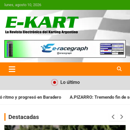
Saltar
lunes, agosto 10, 2026
al
contenido
E-Kart.com.ar | La Revista
Electrónica del Karting en
Argentina
Lo último
A.PIZARRO: Tremendo fin de semana en Baradero
J.GORLERO
Destacadas