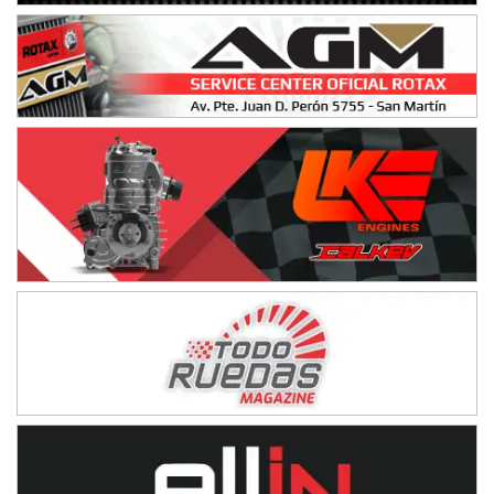
Avellaneda (Santa Fe)
SUR SANTAFESINO - F4
José Samuel Sánchez (Tierra)
Rufino (Santa Fe)
TUCUMANO - F5
Juan Navarro (Asfalto)
El Timbó (Tucumán)