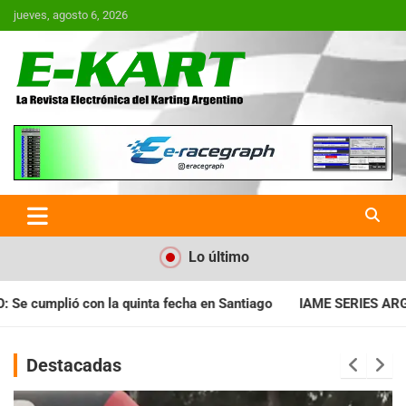
Saltar
jueves, agosto 6, 2026
al
contenido
E-Kart.com.ar | La Revista
Electrónica del Karting en
Argentina
Lo último
 en Santiago
IAME SERIES ARGENTINA: Horarios para la fecha 
Destacadas