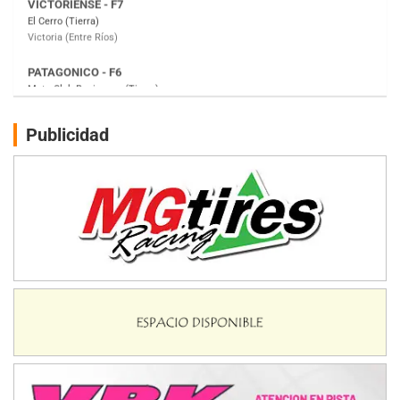
Moto Club Reginense (Tierra)
Gral. E. Godoy (Río Negro)
CSK - F7
Juventud Unida (Tierra)
Humboldt (Santa Fe)
NORESTE SANTAFESINO - F6
Publicidad
Ciudad de Avellaneda (Asfalto)
Avellaneda (Santa Fe)
SUR SANTAFESINO - F4
José Samuel Sánchez (Tierra)
Rufino (Santa Fe)
TUCUMANO - F5
Juan Navarro (Asfalto)
El Timbó (Tucumán)
COBERTURA ESPECIAL DE E-KART.COM.AR
08/09-AGO
IAME SERIES ARGENTINA 6
Ramiro Tot (Asfalto)