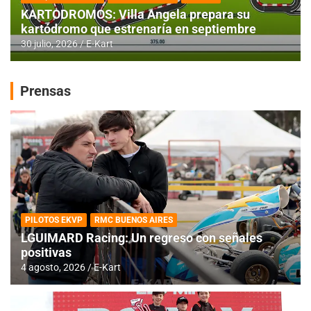
KARTODROMOS: Villa Angela prepara su
kartódromo que estrenaría en septiembre
30 julio, 2026
E-Kart
Prensas
PILOTOS EKVP
RMC BUENOS AIRES
LGUIMARD Racing: Un regreso con señales
positivas
4 agosto, 2026
E-Kart