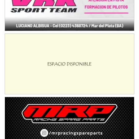
Baradero (Buenos Aires)
KDO - F6
Ciudad de Trenque Lauquen (Asfalto)
Trenque Lauquen (Buenos Aires)
ENTRERRIANO - F6 (POSTERGADA)
Parque de la Velocidad (Asfalto)
Villaguay (Entre Ríos)
VICTORIENSE - F7
El Cerro (Tierra)
Victoria (Entre Ríos)
PATAGONICO - F6
Moto Club Reginense (Tierra)
Gral. E. Godoy (Río Negro)
CSK - F7
Juventud Unida (Tierra)
Humboldt (Santa Fe)
NORESTE SANTAFESINO - F6
Ciudad de Avellaneda (Asfalto)