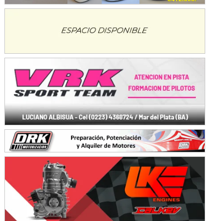
KDO - F6
Ciudad de Trenque Lauquen (Asfalto)
Trenque Lauquen (Buenos Aires)
ENTRERRIANO - F6 (POSTERGADA)
Parque de la Velocidad (Asfalto)
Villaguay (Entre Ríos)
VICTORIENSE - F7
El Cerro (Tierra)
Victoria (Entre Ríos)
PATAGONICO - F6
Moto Club Reginense (Tierra)
Gral. E. Godoy (Río Negro)
CSK - F7
Juventud Unida (Tierra)
Humboldt (Santa Fe)
NORESTE SANTAFESINO - F6
Ciudad de Avellaneda (Asfalto)