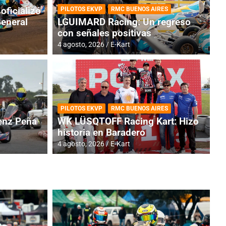
oficializó
PILOTOS EKVP
RMC BUENOS AIRES
General
LGUIMARD Racing: Un regreso
con señales positivas
4 agosto, 2026
E-Kart
RMC BUENOS AIRES
BR
ES: Cerró una jornada
I
PILOTOS EKVP
RMC BUENOS AIRES
adero
f
nz Peña
WK LÜSQTOFF Racing Kart: Hizo
historia en Baradero
6 a
4 agosto, 2026
E-Kart