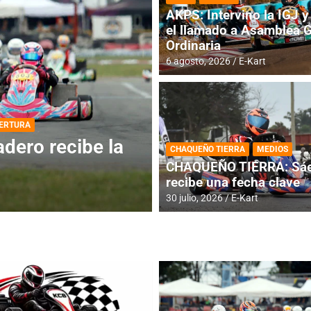
AKPS: Intervino la IGJ y 
el llamado a Asamblea 
Ordinaria
6 agosto, 2026
E-Kart
DESTACADA
INFORME CENTRAL
ios para la
RMC BUENOS AIR
CHAQUEÑO TIERRA
MEDIOS
histórica en Bar
CHAQUEÑO TIERRA: Sáe
recibe una fecha clave
4 agosto, 2026
E-Kart
30 julio, 2026
E-Kart