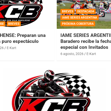
BREVES
DESTACADA
IAME SERIES ARGENTINA
NSE
BREVES
PRÓXIMA COBERTURA
HENSE: Preparan una
IAME SERIES ARGENTI
a puro espectáculo
Baradero recibe la fech
especial con Invitados
026
E-Kart
6 agosto, 2026
E-Kart