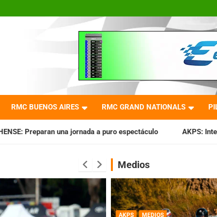
RMC BUENOS AIRES
RMC GRAND NATIONALS
PI
nada a puro espectáculo
AKPS: Intervino la IGJ y oficializ
Medios
AKPS
MEDIOS