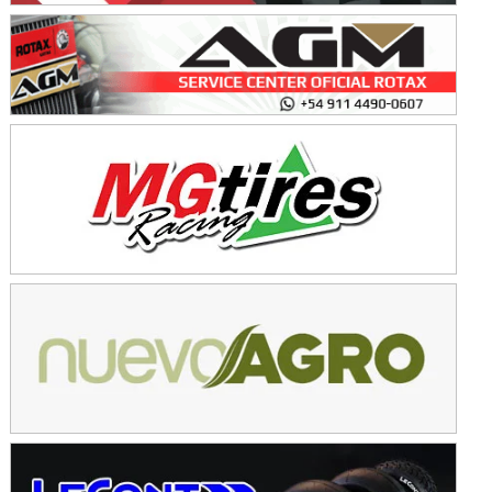
Avellaneda (Santa Fe)
SUR SANTAFESINO - F4
José Samuel Sánchez (Tierra)
Rufino (Santa Fe)
TUCUMANO - F5
Juan Navarro (Asfalto)
El Timbó (Tucumán)