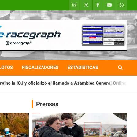
LOTOS
FISCALIZADORES
ESTADISTICAS
ó el llamado a Asamblea General Ordinaria
IAME SERIES ARGEN
Prensas