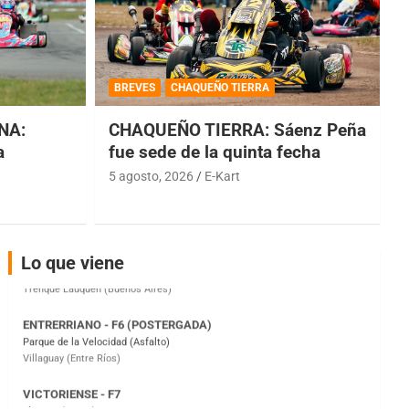
COBERTURA ESPECIAL DE E-KART.COM.AR
08/09-AGO
BREVES
CHAQUEÑO TIERRA
IAME SERIES ARGENTINA 6
Ramiro Tot (Asfalto)
NA:
CHAQUEÑO TIERRA: Sáenz Peña
Baradero (Buenos Aires)
a
fue sede de la quinta fecha
5 agosto, 2026
E-Kart
KDO - F6
Ciudad de Trenque Lauquen (Asfalto)
Trenque Lauquen (Buenos Aires)
ENTRERRIANO - F6 (POSTERGADA)
Lo que viene
Parque de la Velocidad (Asfalto)
Villaguay (Entre Ríos)
VICTORIENSE - F7
El Cerro (Tierra)
Victoria (Entre Ríos)
PATAGONICO - F6
Moto Club Reginense (Tierra)