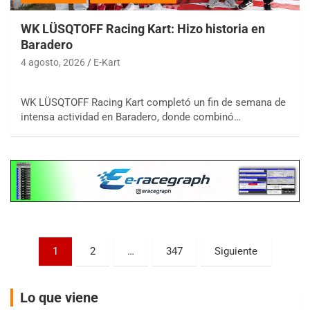
WK LÜSQTOFF Racing Kart: Hizo historia en
Baradero
4 agosto, 2026
E-Kart
COBERTURA ESPECIAL DE E-KART.COM.AR
08/09-AGO
WK LÜSQTOFF Racing Kart completó un fin de semana de
intensa actividad en Baradero, donde combinó…
IAME SERIES ARGENTINA 6
Ramiro Tot (Asfalto)
Baradero (Buenos Aires)
KDO - F6
Ciudad de Trenque Lauquen (Asfalto)
Trenque Lauquen (Buenos Aires)
ENTRERRIANO - F6 (POSTERGADA)
Parque de la Velocidad (Asfalto)
Paginación
1
2
…
347
Siguiente
Villaguay (Entre Ríos)
de
VICTORIENSE - F7
entradas
Lo que viene
El Cerro (Tierra)
Victoria (Entre Ríos)