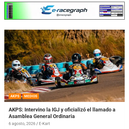
AKPS
MEDIOS
AKPS: Intervino la IGJ y oficializó el llamado a
Asamblea General Ordinaria
6 agosto, 2026
E-Kart