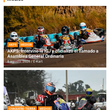
AKPS
MEDIOS
AKPS: Intervino la IGJ y oficializó el llamado a
Asamblea General Ordinaria
6 agosto, 2026
E-Kart
CHAQUEÑO TIERRA
MEDIOS