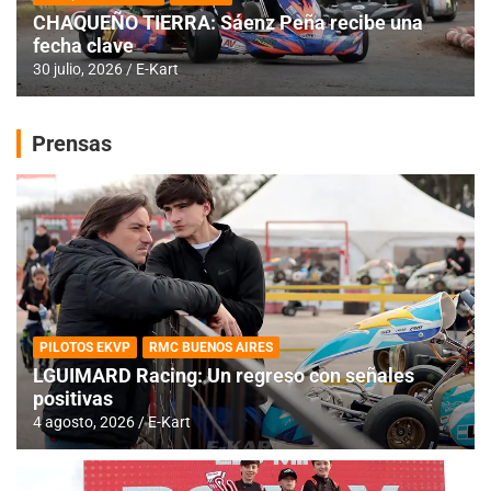
CHAQUEÑO TIERRA: Sáenz Peña recibe una
fecha clave
30 julio, 2026
E-Kart
Prensas
PILOTOS EKVP
RMC BUENOS AIRES
LGUIMARD Racing: Un regreso con señales
positivas
4 agosto, 2026
E-Kart