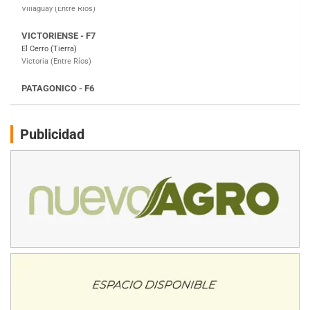
PATAGONICO - F6
Moto Club Reginense (Tierra)
Gral. E. Godoy (Río Negro)
CSK - F7
Juventud Unida (Tierra)
Humboldt (Santa Fe)
NORESTE SANTAFESINO - F6
Publicidad
Ciudad de Avellaneda (Asfalto)
Avellaneda (Santa Fe)
SUR SANTAFESINO - F4
José Samuel Sánchez (Tierra)
Rufino (Santa Fe)
TUCUMANO - F5
Juan Navarro (Asfalto)
El Timbó (Tucumán)
COBERTURA ESPECIAL DE E-KART.COM.AR
08/09-AGO