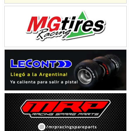
IAME SERIES ARGENTINA 6
Ramiro Tot (Asfalto)
Baradero (Buenos Aires)
KDO - F6
Ciudad de Trenque Lauquen (Asfalto)
Trenque Lauquen (Buenos Aires)
ENTRERRIANO - F6 (POSTERGADA)
Parque de la Velocidad (Asfalto)
Villaguay (Entre Ríos)
VICTORIENSE - F7
El Cerro (Tierra)
Victoria (Entre Ríos)
PATAGONICO - F6
Moto Club Reginense (Tierra)
Gral. E. Godoy (Río Negro)
CSK - F7
Juventud Unida (Tierra)
Humboldt (Santa Fe)