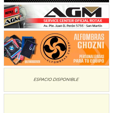
NORESTE SANTAFESINO - F6
Ciudad de Avellaneda (Asfalto)
Avellaneda (Santa Fe)
SUR SANTAFESINO - F4
José Samuel Sánchez (Tierra)
Rufino (Santa Fe)
TUCUMANO - F5
Juan Navarro (Asfalto)
El Timbó (Tucumán)