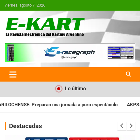
Saltar
viernes, agosto 7, 2026
al
contenido
E-Kart.com.ar | La Revista
Electrónica del Karting en
Argentina
Lo último
ada a puro espectáculo
AKPS: Intervino la IGJ y oficializó el
Destacadas