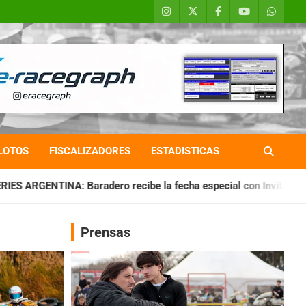
LOTOS
FISCALIZADORES
ESTADISTICAS
ro recibe la fecha especial con Invitados
CHAQUEÑO TIERRA
Prensas