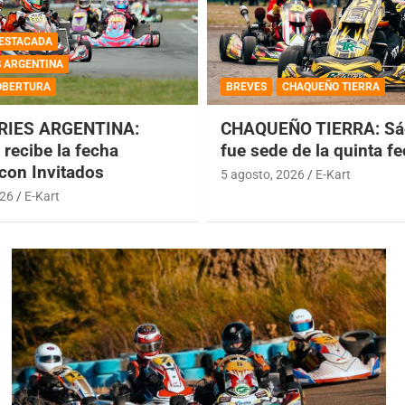
ESTACADA
S ARGENTINA
OBERTURA
BREVES
CHAQUEÑO TIERRA
RIES ARGENTINA:
CHAQUEÑO TIERRA: Sá
recibe la fecha
fue sede de la quinta f
 con Invitados
5 agosto, 2026
E-Kart
026
E-Kart