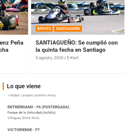
COBERTURA ESPECIAL DE E-KART.COM.AR
08/09-AGO
BREVES
SANTIAGUEÑO
IAME SERIES ARGENTINA 6
enz Peña
SANTIAGUEÑO: Se cumplió con
Ramiro Tot (Asfalto)
Baradero (Buenos Aires)
echa
la quinta fecha en Santiago
5 agosto, 2026
E-Kart
KDO - F6
Ciudad de Trenque Lauquen (Asfalto)
Trenque Lauquen (Buenos Aires)
ENTRERRIANO - F6 (POSTERGADA)
Lo que viene
Parque de la Velocidad (Asfalto)
Villaguay (Entre Ríos)
VICTORIENSE - F7
El Cerro (Tierra)
Victoria (Entre Ríos)
PATAGONICO - F6
Moto Club Reginense (Tierra)