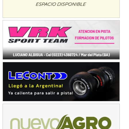
KDO - F6
Ciudad de Trenque Lauquen (Asfalto)
Trenque Lauquen (Buenos Aires)
ENTRERRIANO - F6 (POSTERGADA)
Parque de la Velocidad (Asfalto)
Villaguay (Entre Ríos)
VICTORIENSE - F7
El Cerro (Tierra)
Victoria (Entre Ríos)
PATAGONICO - F6
Moto Club Reginense (Tierra)
Gral. E. Godoy (Río Negro)
CSK - F7
Juventud Unida (Tierra)
Humboldt (Santa Fe)
NORESTE SANTAFESINO - F6
Ciudad de Avellaneda (Asfalto)