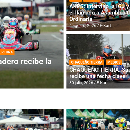
AKPS: Intervino la IGJ y 
el llamado a Asamblea 
Ordinaria
6 agosto, 2026
E-Kart
DESTACADA
INFORME CENTRAL
ios para la
RMC BUENOS AIR
CHAQUEÑO TIERRA
MEDIOS
histórica en Bar
CHAQUEÑO TIERRA: Sáe
recibe una fecha clave
4 agosto, 2026
E-Kart
30 julio, 2026
E-Kart