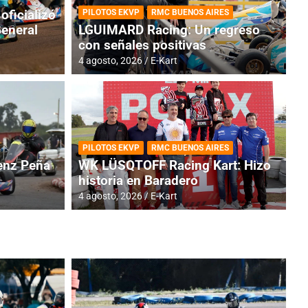
oficializó
PILOTOS EKVP
RMC BUENOS AIRES
General
LGUIMARD Racing: Un regreso
con señales positivas
4 agosto, 2026
E-Kart
RMC BUENOS AIRES
BR
ES: Cerró una jornada
I
PILOTOS EKVP
RMC BUENOS AIRES
adero
f
nz Peña
WK LÜSQTOFF Racing Kart: Hizo
historia en Baradero
6 a
4 agosto, 2026
E-Kart