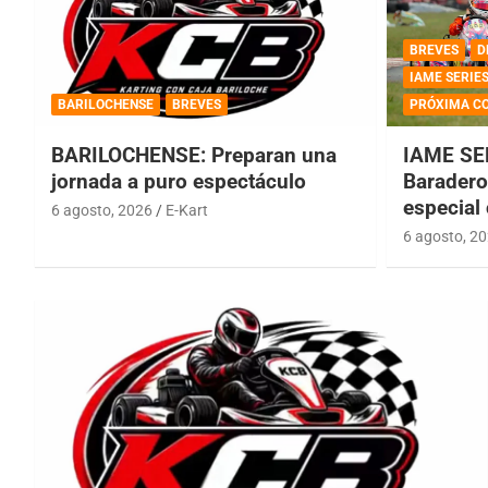
BREVES
D
IAME SERIE
BARILOCHENSE
BREVES
PRÓXIMA C
BARILOCHENSE: Preparan una
IAME SE
jornada a puro espectáculo
Baradero 
especial
6 agosto, 2026
E-Kart
6 agosto, 2