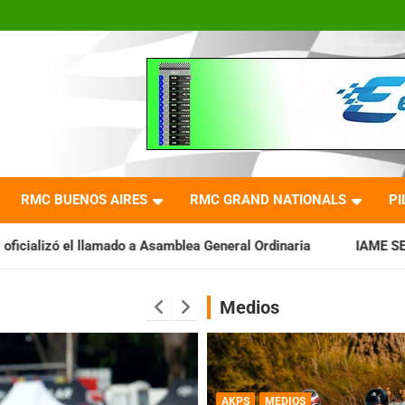
RMC BUENOS AIRES
RMC GRAND NATIONALS
PI
a Asamblea General Ordinaria
IAME SERIES ARGENTINA: Barade
Medios
AKPS
MEDIOS