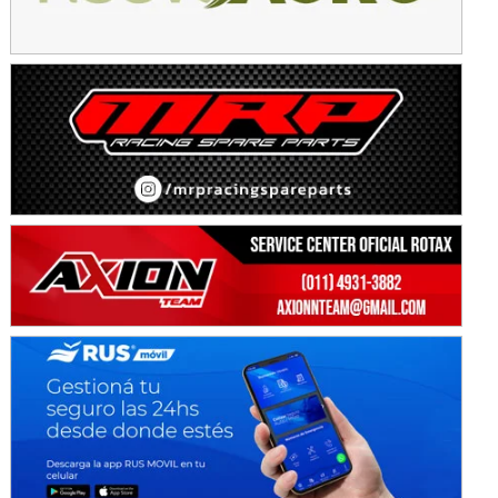
Avellaneda (Santa Fe)
SUR SANTAFESINO - F4
José Samuel Sánchez (Tierra)
Rufino (Santa Fe)
TUCUMANO - F5
Juan Navarro (Asfalto)
El Timbó (Tucumán)