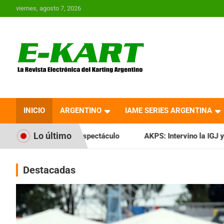
Saltar
viernes, agosto 7, 2026
al
contenido
E-Kart.com.ar | La
Revista Electrónica del
INICIO
ARGENTINO
IAME SERIES ARGENTINA
Karting en Argentina
Lo último
espectáculo
AKPS: Intervino la IGJ y oficializó el llamado 
Destacadas