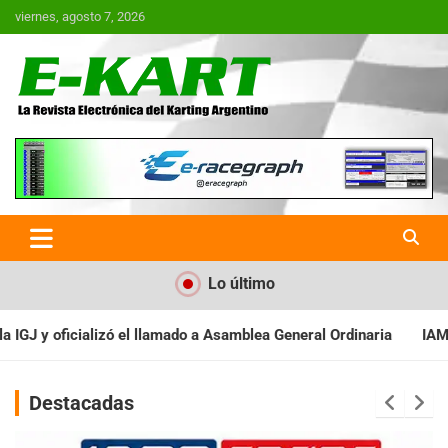
Saltar
viernes, agosto 7, 2026
al
contenido
E-Kart.com.ar | La Revista
Electrónica del Karting en
Argentina
Lo último
 Asamblea General Ordinaria
IAME SERIES ARGENTINA: Baradero r
Destacadas