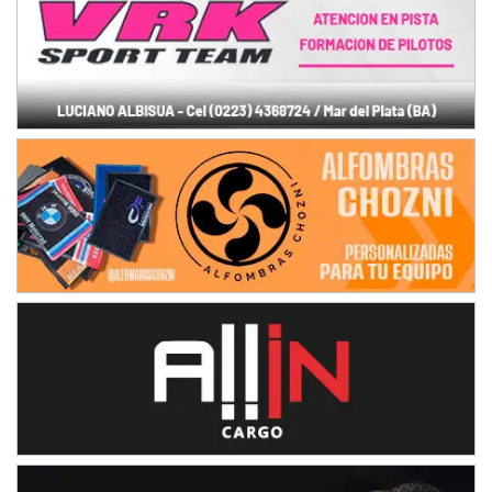
IAME SERIES ARGENTINA 6
Ramiro Tot (Asfalto)
Baradero (Buenos Aires)
KDO - F6
Ciudad de Trenque Lauquen (Asfalto)
Trenque Lauquen (Buenos Aires)
ENTRERRIANO - F6 (POSTERGADA)
Parque de la Velocidad (Asfalto)
Villaguay (Entre Ríos)
VICTORIENSE - F7
El Cerro (Tierra)
Victoria (Entre Ríos)
PATAGONICO - F6
Moto Club Reginense (Tierra)
Gral. E. Godoy (Río Negro)
CSK - F7
Juventud Unida (Tierra)
Humboldt (Santa Fe)