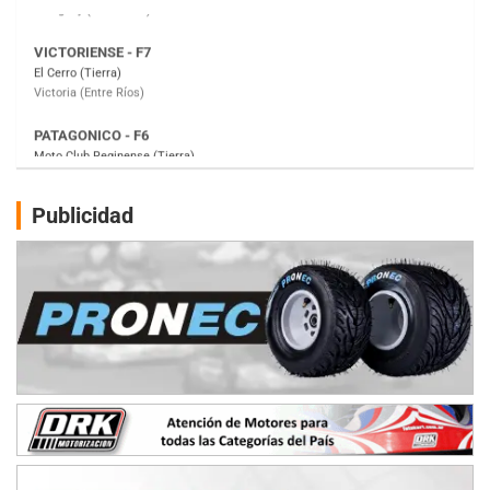
PATAGONICO - F6
Moto Club Reginense (Tierra)
Gral. E. Godoy (Río Negro)
CSK - F7
Juventud Unida (Tierra)
Humboldt (Santa Fe)
NORESTE SANTAFESINO - F6
Publicidad
Ciudad de Avellaneda (Asfalto)
Avellaneda (Santa Fe)
SUR SANTAFESINO - F4
José Samuel Sánchez (Tierra)
Rufino (Santa Fe)
TUCUMANO - F5
Juan Navarro (Asfalto)
El Timbó (Tucumán)
COBERTURA ESPECIAL DE E-KART.COM.AR
08/09-AGO