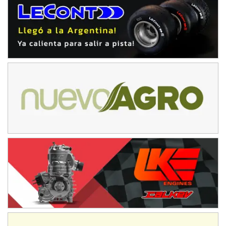
NORESTE SANTAFESINO - F6
Ciudad de Avellaneda (Asfalto)
Avellaneda (Santa Fe)
SUR SANTAFESINO - F4
José Samuel Sánchez (Tierra)
Rufino (Santa Fe)
TUCUMANO - F5
Juan Navarro (Asfalto)
El Timbó (Tucumán)