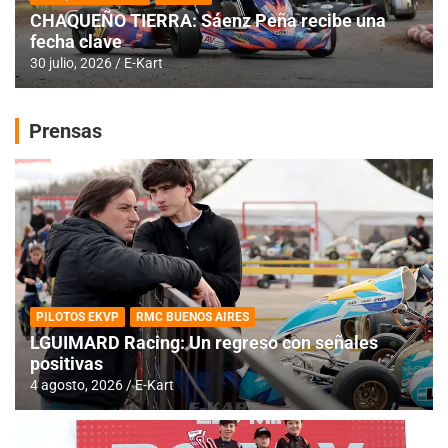
CHAQUEÑO TIERRA: Sáenz Peña recibe una
fecha clave
30 julio, 2026
E-Kart
Prensas
PILOTOS EKVP
RMC BUENOS AIRES
LGUIMARD Racing: Un regreso con señales
positivas
4 agosto, 2026
E-Kart