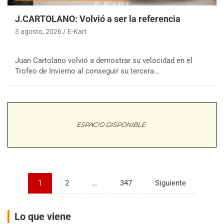
J.CARTOLANO: Volvió a ser la referencia
3 agosto, 2026
E-Kart
Juan Cartolano volvió a demostrar su velocidad en el
COBERTURA ESPECIAL DE E-KART.COM.AR
08/09-AGO
Trofeo de Invierno al conseguir su tercera…
IAME SERIES ARGENTINA 6
Ramiro Tot (Asfalto)
Baradero (Buenos Aires)
KDO - F6
Ciudad de Trenque Lauquen (Asfalto)
Trenque Lauquen (Buenos Aires)
ENTRERRIANO - F6 (POSTERGADA)
Parque de la Velocidad (Asfalto)
Paginación
1
2
…
347
Siguiente
Villaguay (Entre Ríos)
de
VICTORIENSE - F7
entradas
El Cerro (Tierra)
Lo que viene
Victoria (Entre Ríos)