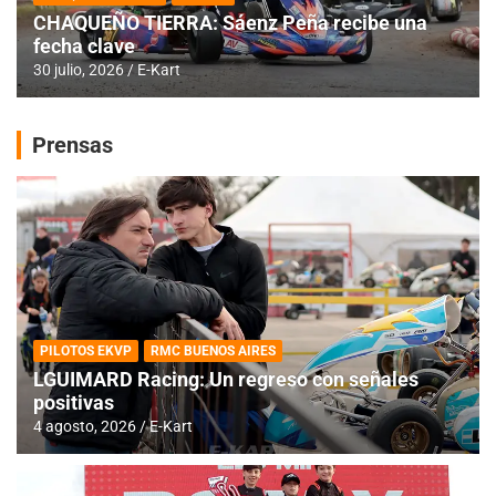
CHAQUEÑO TIERRA: Sáenz Peña recibe una
fecha clave
30 julio, 2026
E-Kart
Prensas
PILOTOS EKVP
RMC BUENOS AIRES
LGUIMARD Racing: Un regreso con señales
positivas
4 agosto, 2026
E-Kart