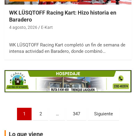
WK LÜSQTOFF Racing Kart: Hizo historia en
Baradero
4 agosto, 2026
E-Kart
COBERTURA ESPECIAL DE E-KART.COM.AR
WK LÜSQTOFF Racing Kart completó un fin de semana de
08/09-AGO
intensa actividad en Baradero, donde combinó…
IAME SERIES ARGENTINA 6
Ramiro Tot (Asfalto)
Baradero (Buenos Aires)
KDO - F6
Ciudad de Trenque Lauquen (Asfalto)
Trenque Lauquen (Buenos Aires)
ENTRERRIANO - F6 (POSTERGADA)
Parque de la Velocidad (Asfalto)
Paginación
1
2
…
347
Siguiente
Villaguay (Entre Ríos)
de
VICTORIENSE - F7
entradas
El Cerro (Tierra)
Lo que viene