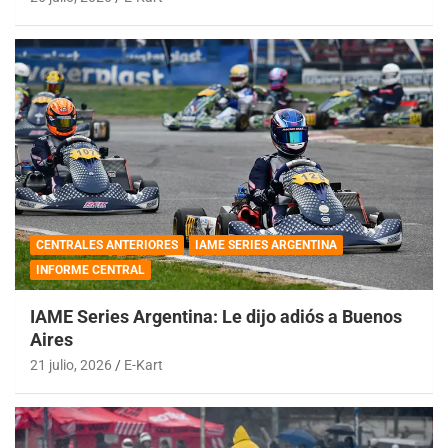
CENTRALES ANTERIORES
IAME SERIES ARGENTINA
INFORME CENTRAL
IAME Series Argentina: Le dijo adiós a Buenos
Aires
21 julio, 2026
E-Kart