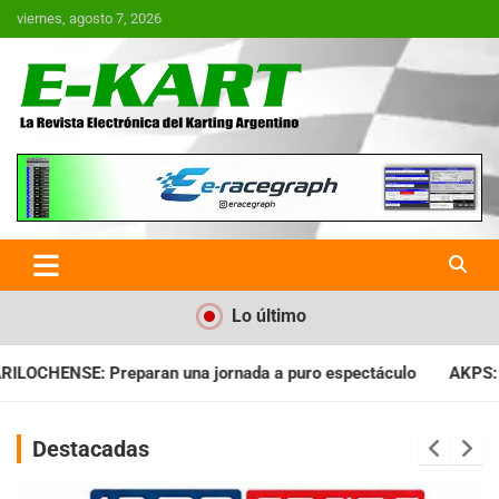
Saltar
viernes, agosto 7, 2026
al
contenido
E-Kart.com.ar | La Revista
Electrónica del Karting en
Argentina
Lo último
ada a puro espectáculo
AKPS: Intervino la IGJ y oficializó el 
Destacadas