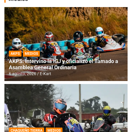
AKPS
MEDIOS
AKPS: Intervino la IGJ y oficializó el llamado a
Asamblea General Ordinaria
6 agosto, 2026
E-Kart
CHAQUEÑO TIERRA
MEDIOS