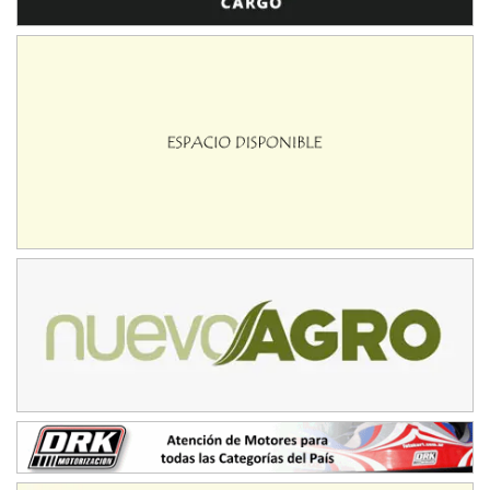
IAME SERIES ARGENTINA 6
Ramiro Tot (Asfalto)
Baradero (Buenos Aires)
KDO - F6
Ciudad de Trenque Lauquen (Asfalto)
Trenque Lauquen (Buenos Aires)
ENTRERRIANO - F6 (POSTERGADA)
Parque de la Velocidad (Asfalto)
Villaguay (Entre Ríos)
VICTORIENSE - F7
El Cerro (Tierra)
Victoria (Entre Ríos)
PATAGONICO - F6
Moto Club Reginense (Tierra)
Gral. E. Godoy (Río Negro)
CSK - F7
Juventud Unida (Tierra)
Humboldt (Santa Fe)