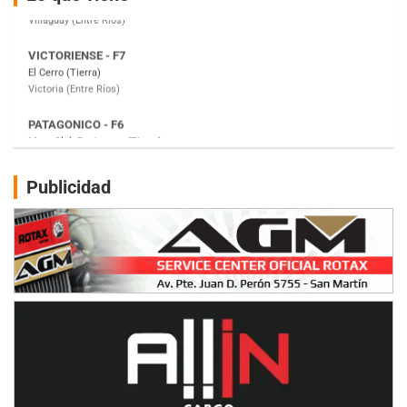
Victoria (Entre Ríos)
PATAGONICO - F6
Moto Club Reginense (Tierra)
Gral. E. Godoy (Río Negro)
CSK - F7
Juventud Unida (Tierra)
Humboldt (Santa Fe)
NORESTE SANTAFESINO - F6
Publicidad
Ciudad de Avellaneda (Asfalto)
Avellaneda (Santa Fe)
SUR SANTAFESINO - F4
José Samuel Sánchez (Tierra)
Rufino (Santa Fe)
TUCUMANO - F5
Juan Navarro (Asfalto)
El Timbó (Tucumán)
COBERTURA ESPECIAL DE E-KART.COM.AR
08/09-AGO