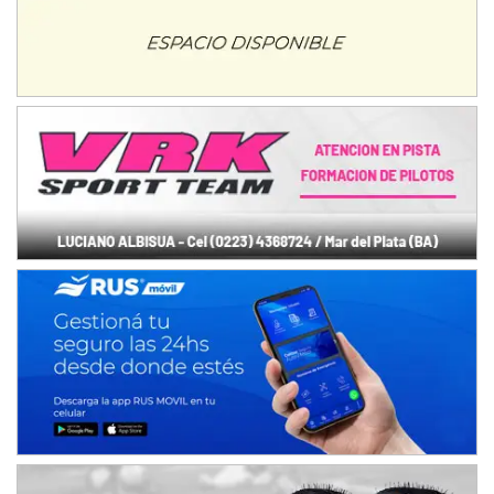
NORESTE SANTAFESINO - F6
Ciudad de Avellaneda (Asfalto)
Avellaneda (Santa Fe)
SUR SANTAFESINO - F4
José Samuel Sánchez (Tierra)
Rufino (Santa Fe)
TUCUMANO - F5
Juan Navarro (Asfalto)
El Timbó (Tucumán)