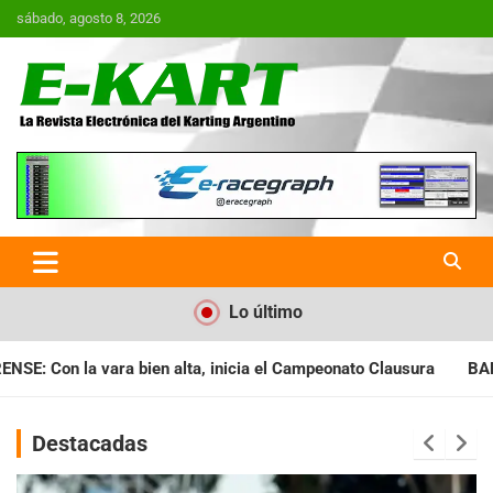
Saltar
sábado, agosto 8, 2026
al
contenido
E-Kart.com.ar | La Revista
Electrónica del Karting en
Argentina
Lo último
ia el Campeonato Clausura
BARILOCHENSE: Preparan una jorna
Destacadas