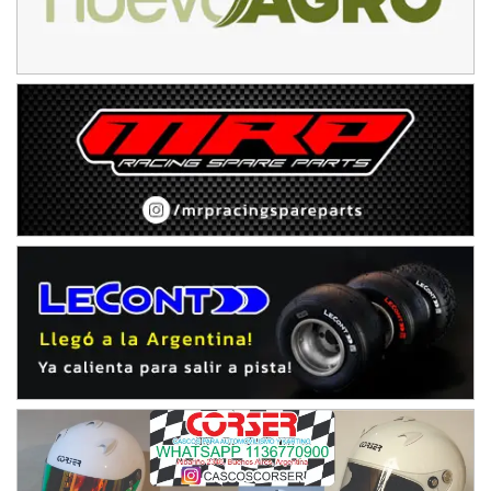
Juventud Unida (Tierra)
Humboldt (Santa Fe)
NORESTE SANTAFESINO - F6
Ciudad de Avellaneda (Asfalto)
Avellaneda (Santa Fe)
SUR SANTAFESINO - F4
José Samuel Sánchez (Tierra)
Rufino (Santa Fe)
TUCUMANO - F5
Juan Navarro (Asfalto)
El Timbó (Tucumán)