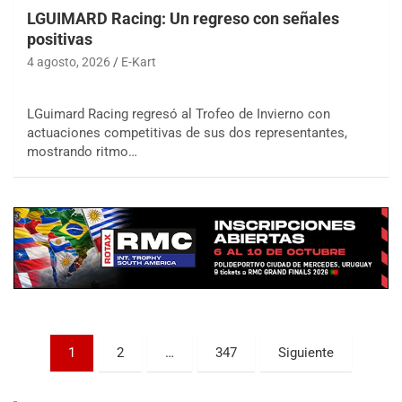
LGUIMARD Racing: Un regreso con señales
positivas
4 agosto, 2026
E-Kart
LGuimard Racing regresó al Trofeo de Invierno con
actuaciones competitivas de sus dos representantes,
COBERTURA ESPECIAL DE E-KART.COM.AR
mostrando ritmo…
08/09-AGO
IAME SERIES ARGENTINA 6
Ramiro Tot (Asfalto)
Baradero (Buenos Aires)
KDO - F6
Ciudad de Trenque Lauquen (Asfalto)
Trenque Lauquen (Buenos Aires)
ENTRERRIANO - F6 (POSTERGADA)
Parque de la Velocidad (Asfalto)
Paginación
1
2
…
347
Siguiente
Villaguay (Entre Ríos)
de
VICTORIENSE - F7