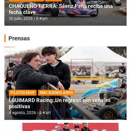
CHAQUEÑO TIERRA: Sáenz Peña recibe una
fecha clave
30 julio, 2026
E-Kart
Prensas
PILOTOS EKVP
RMC BUENOS AIRES
LGUIMARD Racing: Un regreso con señales
positivas
4 agosto, 2026
E-Kart