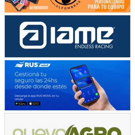
08/09-AGO
IAME SERIES ARGENTINA 6
Ramiro Tot (Asfalto)
Baradero (Buenos Aires)
KDO - F6
Ciudad de Trenque Lauquen (Asfalto)
Trenque Lauquen (Buenos Aires)
ENTRERRIANO - F6 (POSTERGADA)
Parque de la Velocidad (Asfalto)
Villaguay (Entre Ríos)
VICTORIENSE - F7
El Cerro (Tierra)
Victoria (Entre Ríos)
PATAGONICO - F6
Moto Club Reginense (Tierra)
Gral. E. Godoy (Río Negro)
CSK - F7