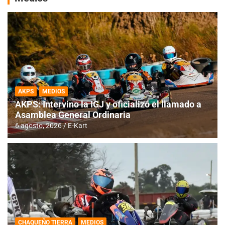
AKPS
MEDIOS
AKPS: Intervino la IGJ y oficializó el llamado a
Asamblea General Ordinaria
6 agosto, 2026
E-Kart
CHAQUEÑO TIERRA
MEDIOS