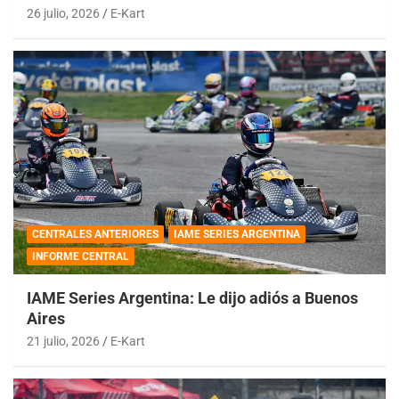
26 julio, 2026
E-Kart
CENTRALES ANTERIORES
IAME SERIES ARGENTINA
INFORME CENTRAL
IAME Series Argentina: Le dijo adiós a Buenos
Aires
21 julio, 2026
E-Kart