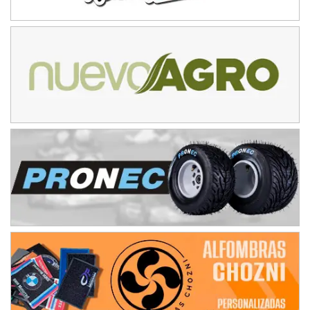
José Samuel Sánchez (Tierra)
Rufino (Santa Fe)
TUCUMANO - F5
Juan Navarro (Asfalto)
El Timbó (Tucumán)