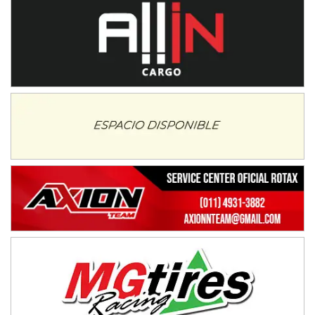
Ciudad de Trenque Lauquen (Asfalto)
Trenque Lauquen (Buenos Aires)
ENTRERRIANO - F6 (POSTERGADA)
Parque de la Velocidad (Asfalto)
Villaguay (Entre Ríos)
VICTORIENSE - F7
El Cerro (Tierra)
Victoria (Entre Ríos)
PATAGONICO - F6
Moto Club Reginense (Tierra)
Gral. E. Godoy (Río Negro)
CSK - F7
Juventud Unida (Tierra)
Humboldt (Santa Fe)
NORESTE SANTAFESINO - F6
Ciudad de Avellaneda (Asfalto)
Avellaneda (Santa Fe)
SUR SANTAFESINO - F4