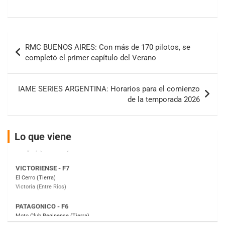
COBERTURA ESPECIAL DE E-KART.COM.AR
08/09-AGO
Navegación
IAME SERIES ARGENTINA 6
Ramiro Tot (Asfalto)
RMC BUENOS AIRES: Con más de 170 pilotos, se
de
Baradero (Buenos Aires)
completó el primer capítulo del Verano
entradas
KDO - F6
Ciudad de Trenque Lauquen (Asfalto)
IAME SERIES ARGENTINA: Horarios para el comienzo
Trenque Lauquen (Buenos Aires)
de la temporada 2026
ENTRERRIANO - F6 (POSTERGADA)
Parque de la Velocidad (Asfalto)
Villaguay (Entre Ríos)
Lo que viene
VICTORIENSE - F7
El Cerro (Tierra)
Victoria (Entre Ríos)
PATAGONICO - F6
Moto Club Reginense (Tierra)
Gral. E. Godoy (Río Negro)