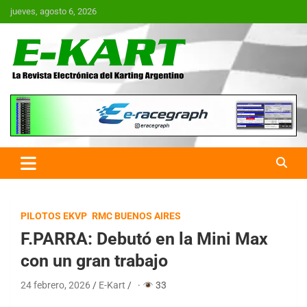
Saltar
jueves, agosto 6, 2026
al
contenido
E-Kart.com.ar | La Revista
Electrónica del Karting en
Argentina
PILOTOS EKVP
RMC BUENOS AIRES
F.PARRA: Debutó en la Mini Max
con un gran trabajo
24 febrero, 2026
E-Kart
·
33