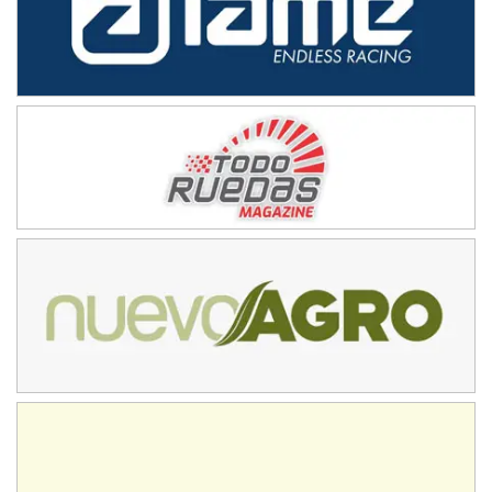
08/09-AGO
IAME SERIES ARGENTINA 6
Ramiro Tot (Asfalto)
Baradero (Buenos Aires)
KDO - F6
Ciudad de Trenque Lauquen (Asfalto)
Trenque Lauquen (Buenos Aires)
ENTRERRIANO - F6 (POSTERGADA)
Parque de la Velocidad (Asfalto)
Villaguay (Entre Ríos)
VICTORIENSE - F7
El Cerro (Tierra)
Victoria (Entre Ríos)
PATAGONICO - F6
Moto Club Reginense (Tierra)
Gral. E. Godoy (Río Negro)
CSK - F7
Juventud Unida (Tierra)