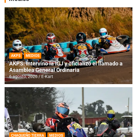
AKPS
MEDIOS
AKPS: Intervino la IGJ y oficializó el llamado a
Asamblea General Ordinaria
6 agosto, 2026
E-Kart
CHAQUEÑO TIERRA
MEDIOS