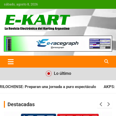
Saltar
sábado, agosto 8, 2026
al
contenido
E-Kart.com.ar | La Revista
Electrónica del Karting en
Argentina
Lo último
ada a puro espectáculo
AKPS: Intervino la IGJ y oficializó el 
Destacadas