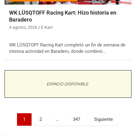
WK LÜSQTOFF Racing Kart: Hizo historia en
Baradero
4 agosto, 2026
E-Kart
WK LÜSQTOFF Racing Kart completó un fin de semana de
COBERTURA ESPECIAL DE E-KART.COM.AR
intensa actividad en Baradero, donde combinó…
08/09-AGO
IAME SERIES ARGENTINA 6
Ramiro Tot (Asfalto)
Baradero (Buenos Aires)
KDO - F6
Ciudad de Trenque Lauquen (Asfalto)
Trenque Lauquen (Buenos Aires)
ENTRERRIANO - F6 (POSTERGADA)
Parque de la Velocidad (Asfalto)
Paginación
1
2
…
347
Siguiente
Villaguay (Entre Ríos)
de
VICTORIENSE - F7