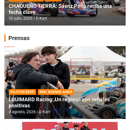
CHAQUEÑO TIERRA: Sáenz Peña recibe una
fecha clave
30 julio, 2026
E-Kart
Prensas
PILOTOS EKVP
RMC BUENOS AIRES
LGUIMARD Racing: Un regreso con señales
positivas
4 agosto, 2026
E-Kart