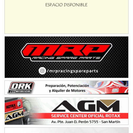
Humboldt (Santa Fe)
NORESTE SANTAFESINO - F6
Ciudad de Avellaneda (Asfalto)
Avellaneda (Santa Fe)
SUR SANTAFESINO - F4
José Samuel Sánchez (Tierra)
Rufino (Santa Fe)
TUCUMANO - F5
Juan Navarro (Asfalto)
El Timbó (Tucumán)