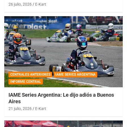
26 julio, 2026
E-Kart
CENTRALES ANTERIORES
IAME SERIES ARGENTINA
INFORME CENTRAL
IAME Series Argentina: Le dijo adiós a Buenos
Aires
21 julio, 2026
E-Kart